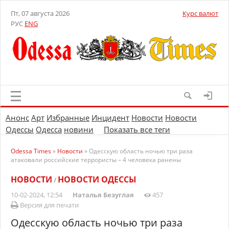
Пт, 07 августа 2026
Курс валют
РУС
ENG
Анонс
Арт
Избранные
Инцидент
Новости
Новости
Одессы
Одесса
новини
Показать все теги
Odessa Times
»
Новости
» Одесскую область ночью три раза
атаковали российские террористы – 4 человека ранены
НОВОСТИ
НОВОСТИ ОДЕССЫ
/
10-02-2024, 12:54
Наталья Безуглая
457
Версия для печати
Одесскую область ночью три раза