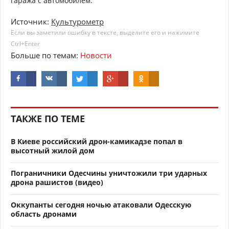
гаража с автомобилем.
Источник:
Культурометр
Если вы заметили ошибку в тексте, выделите его и нажимите
Ctrl+Enter
Больше по темам:
Новости
ТАКЖЕ ПО ТЕМЕ
В Киеве российский дрон-камикадзе попал в
высотный жилой дом
Пограничники Одесчины уничтожили три ударных
дрона рашистов (видео)
Оккупанты сегодня ночью атаковали Одесскую
область дронами