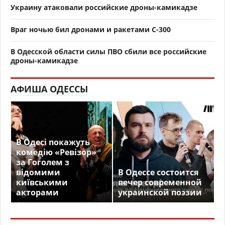
Украину атаковали российские дроны-камикадзе
Враг ночью бил дронами и ракетами С-300
В Одесской области силы ПВО сбили все российские
дроны-камикадзе
АФИША ОДЕССЫ
В Одесі покажуть
комедію «Ревізор»
за Гоголем з
відомими
В Одессе состоится
київськими
вечер современной
акторами
украинской поэзии