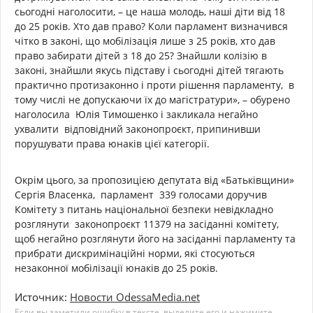
сьогодні наголосити, – це наша молодь, наші діти від 18
до 25 років. Хто дав право? Коли парламент визначився
чітко в законі, що мобілізація лише з 25 років, хто дав
право забирати дітей з 18 до 25? Знайшли колізію в
законі, знайшли якусь підставу і сьогодні дітей тягають
практично протизаконно і проти рішення парламенту, в
тому числі не допускаючи їх до магістратури», – обурено
наголосила Юлія Тимошенко і закликала негайно
ухвалити відповідний законопроєкт, припинивши
порушувати права юнаків цієї категорії.
Окрім цього, за пропозицією депутата від «Батьківщини»
Сергія Власенка, парламент 339 голосами доручив
Комітету з питань національної безпеки невідкладно
розглянути законопроєкт 11379 на засіданні комітету,
щоб негайно розглянути його на засіданні парламенту та
прибрати дискримінаційні норми, які стосуються
незаконної мобілізації юнаків до 25 років.
Источник:
Новости OdessaMedia.net
Если вы заметили ошибку в тексте, выделите его и нажимите