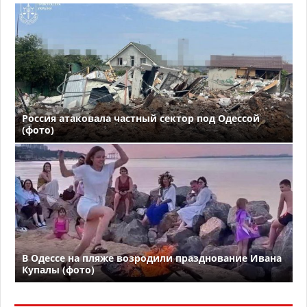
Россия атаковала частный сектор под Одессой
(фото)
В Одессе на пляже возродили празднование Ивана
Купалы (фото)