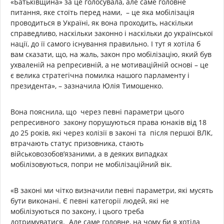
«Батьківщина» за це голосувала, але саме головне
питання, яке стоїть перед нами, – це яка мобілізація
проводиться в Україні, як вона проходить, наскільки
справедливо, наскільки законно і наскільки до української
нації, до її самого існування правильно. І тут я хотіла б
вам сказати, що, на жаль, закон про мобілізацію, який був
ухваленій на репресивній, а не мотиваційній основі – це
є велика стратегічна помилка нашого парламенту і
президента», – зазначила Юлія Тимошенко.
Вона пояснила, що через певні параметри цього
репресивного закону порушуються права юнаків від 18
до 25 років, які через колізії в законі та після першої ВЛК,
втрачають статус призовника, стають
військовозобов’язаними, а в деяких випадках
мобілізовуються, попри не мобілізаційний вік.
«В законі ми чітко визначили певні параметри, які мусять
бути виконані. Є певні категорії людей, які не
мобілізуються по закону, і цього треба
дотримуватися. Але саме головне, на чому би я хотіла