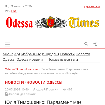
Вс, 09 августа 2026
Курс валют
РУС
ENG
Анонс
Арт
Избранные
Инцидент
Новости
Новости
Одессы
Одесса
новини
Показать все теги
Odessa Times
»
Новости
» Юлія Тимошенко: Парламент має
негайно ліквідувати колізію в законі про мобілізацію
НОВОСТИ
НОВОСТИ ОДЕССЫ
/
25-07-2024, 10:46
Андрей Пронин
416
Версия для печати
Юлія Тимошенко: Парламент має