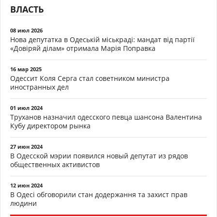
ВЛАСТЬ
08 июл 2026
Нова депутатка в Одеській міськраді: мандат від партії
«Довіряй ділам» отримала Марія Поправка
16 мар 2025
Одессит Коля Серга стал советником министра
иностранных дел
01 июл 2024
Труханов назначил одесского певца шансона Валентина
Кубу директором рынка
27 июн 2024
В Одесской мэрии появился новый депутат из рядов
общественных активистов
12 июн 2024
В Одесі обговорили стан додержання та захист прав
людини