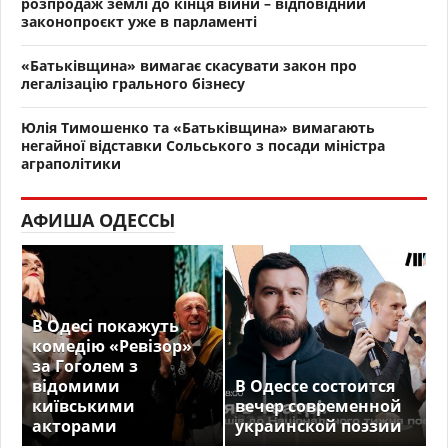
розпродаж землі до кінця війни – відповідний
законопроєкт уже в парламенті
«Батьківщина» вимагає скасувати закон про
легалізацію грального бізнесу
Юлія Тимошенко та «Батьківщина» вимагають
негайної відставки Сольського з посади міністра
аграполітики
АФИША ОДЕССЫ
В Одесі покажуть
комедію «Ревізор»
за Гоголем з
відомими
В Одессе состоится
київськими
вечер современной
акторами
украинской поэзии