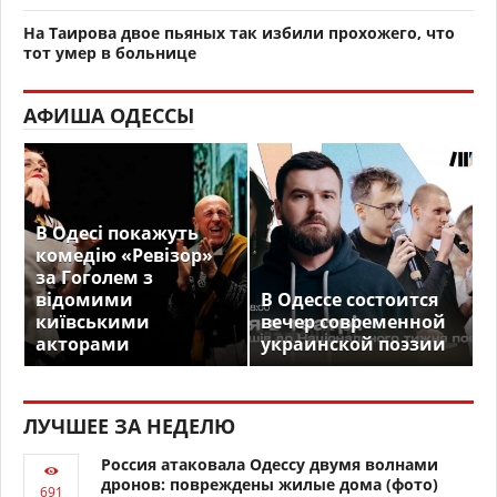
На Таирова двое пьяных так избили прохожего, что
тот умер в больнице
АФИША ОДЕССЫ
В Одесі покажуть
комедію «Ревізор»
за Гоголем з
відомими
В Одессе состоится
київськими
вечер современной
акторами
украинской поэзии
ЛУЧШЕЕ ЗА НЕДЕЛЮ
Россия атаковала Одессу двумя волнами
дронов: повреждены жилые дома (фото)