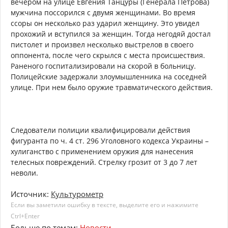
вечером на улице Евгения Танцуры (Генерала Петрова)
мужчина поссорился с двумя женщинами. Во время
ссоры он несколько раз ударил женщину. Это увидел
прохожий и вступился за женщин. Тогда негодяй достал
пистолет и произвел несколько выстрелов в своего
оппонента, после чего скрылся с места происшествия.
Раненого госпитализировали на скорой в больницу.
Полицейские задержали злоумышленника на соседней
улице. При нем было оружие травматического действия.
Следователи полиции квалифицировали действия
фигуранта по ч. 4 ст. 296 Уголовного кодекса Украины –
хулиганство с применением оружия для нанесения
телесных повреждений. Стрелку грозит от 3 до 7 лет
неволи.
Источник:
Культурометр
Если вы заметили ошибку в тексте, выделите его и нажимите
Ctrl+Enter
Больше по темам:
Новости