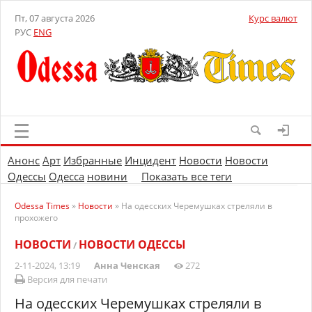
Пт, 07 августа 2026
Курс валют
РУС
ENG
Анонс
Арт
Избранные
Инцидент
Новости
Новости
Одессы
Одесса
новини
Показать все теги
Odessa Times
»
Новости
» На одесских Черемушках стреляли в
прохожего
НОВОСТИ
НОВОСТИ ОДЕССЫ
/
2-11-2024, 13:19
Анна Ченская
272
Версия для печати
На одесских Черемушках стреляли в