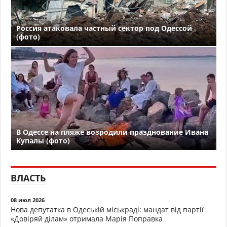
Россия атаковала частный сектор под Одессой
(фото)
В Одессе на пляже возродили празднование Ивана
Купалы (фото)
ВЛАСТЬ
08 июл 2026
Нова депутатка в Одеській міськраді: мандат від партії
«Довіряй ділам» отримала Марія Поправка