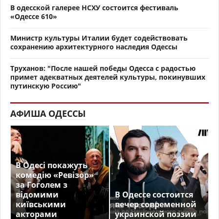
В одесской галерее НСХУ состоится фестиваль
«Одессе 610»
Министр культуры Италии будет содействовать
сохранению архитектурного наследия Одессы
Труханов: "После нашей победы Одесса с радостью
примет адекватных деятелей культуры, покинувших
путинскую Россию"
АФИША ОДЕССЫ
В Одесі покажуть
комедію «Ревізор»
за Гоголем з
відомими
В Одессе состоится
київськими
вечер современной
акторами
украинской поэзии