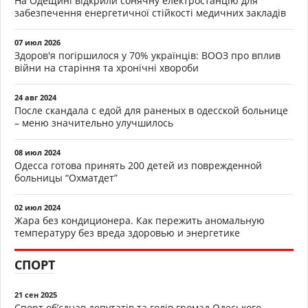
На Одещині відкрили сонячну електростанцію для
забезпечення енергетичної стійкості медичних закладів
07 июл 2026
Здоров'я погіршилося у 70% українців: ВООЗ про вплив
війни на старіння та хронічні хвороби
24 авг 2024
После скандала с едой для раненых в одесской больнице
– меню значительно улучшилось
08 июл 2024
Одесса готова принять 200 детей из поврежденной
больницы “Охматдет”
02 июл 2024
Жара без кондиционера. Как пережить аномальную
температуру без вреда здоровью и энергетике
СПОРТ
21 сен 2025
Спорт об’єднав депутатів та голів громад Одеського