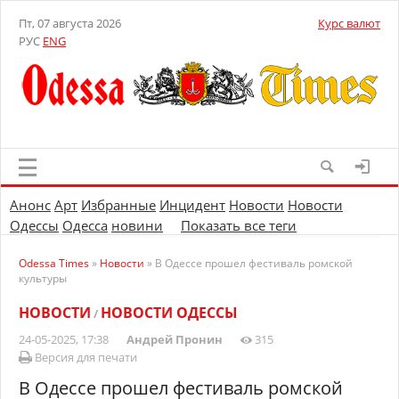
Пт, 07 августа 2026
Курс валют
РУС
ENG
Анонс
Арт
Избранные
Инцидент
Новости
Новости
Одессы
Одесса
новини
Показать все теги
Odessa Times
»
Новости
» В Одессе прошел фестиваль ромской
культуры
НОВОСТИ
НОВОСТИ ОДЕССЫ
/
24-05-2025, 17:38
Андрей Пронин
315
Версия для печати
В Одессе прошел фестиваль ромской