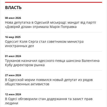
ВЛАСТЬ
08 июл 2026
Нова депутатка в Одеській міськраді: мандат від партії
«Довіряй ділам» отримала Марія Поправка
16 мар 2025
Одессит Коля Серга стал советником министра
иностранных дел
01 июл 2024
Труханов назначил одесского певца шансона Валентина
Кубу директором рынка
27 июн 2024
В Одесской мэрии появился новый депутат из рядов
общественных активистов
12 июн 2024
В Одесі обговорили стан додержання та захист прав
людини