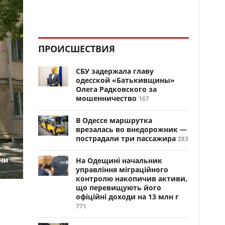
ПРОИСШЕСТВИЯ
СБУ задержала главу
одесской «Батькивщины»
Олега Радковского за
мошенничество
167
В Одессе маршрутка
врезалась во внедорожник —
пострадали три пассажира
283
На Одещині начальник
управління міграційного
контролю накопичив активи,
що перевищують його
офіційні доходи на 13 млн г
771