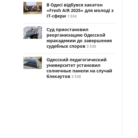
В Одесі відбувся хакатон
«Fresh AIR 2025» для молоді з
ІТ-сфери
1 034
Суд приостановил
реорганизацию Одесской
юракадемии до завершения
судебных споров
3 530
Одесский педагогический
университет установил
солнечные панели на случай
блекаутов
3 538