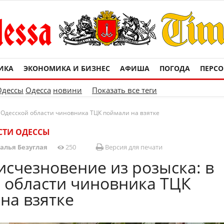
ИКА
ЭКОНОМИКА И БИЗНЕС
АФИША
ПОГОДА
ПЕРС
Одессы
Одесса
новини
Показать все теги
в Одесской области чиновника ТЦК поймали на взятке
СТИ ОДЕССЫ
алья Безуглая
250
Версия для печати
 исчезновение из розыска: в
 области чиновника ТЦК
на взятке