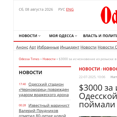
Сб, 08 августа 2026
РУС
ENG
НОВОСТИ
МОЯ ОДЕССА
ВЛАСТЬ И ПОЛИТ
Анонс
Арт
Избранные
Инцидент
Новости
Новости 
Odessa Times
»
Новости
» $3000 за исчезновение из розыска: 
НОВОСТИ
НОВО
/
НОВОСТИ
22-07-2025, 10:06
Нат
Одесский стадион
$3000 за
17:40
«Черноморец» поврежден
Одесской
ударом вражеского дрона
поймали 
Известный маринист
00:28
Валерий Прудников
отметил 80-летие новой