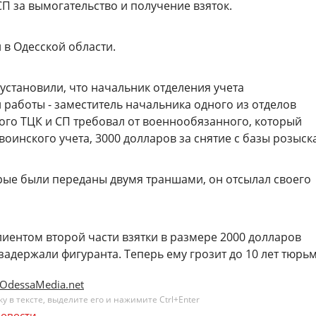
П за вымогательство и получение взяток.
 в Одесской области.
установили, что начальник отделения учета
работы - заместитель начальника одного из отделов
ого ТЦК и СП требовал от военнообязанного, который
оинского учета, 3000 долларов за снятие с базы розыска
орые были переданы двумя траншами, он отсылал своего
иентом второй части взятки в размере 2000 долларов
адержали фигуранта. Теперь ему грозит до 10 лет тюрь
OdessaMedia.net
 в тексте, выделите его и нажимите Ctrl+Enter
овости