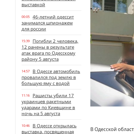
выставкой
46-летний одессит
00:05
занимался шпионажем
для россии
Погибли 2 человека,
15:39
12 ранены в результате
атак врага по Одесскому
району 5 августа
В Одессе автомобиль
14:57
провалился под землю в
большую яму с водой
Рашисты убили 17
11:16
украинцев ракетными
ударами по Киевщине в
ночь на 5 августа
В Одессе открылась
10:46
В Одесской облас
выставка, посвященная