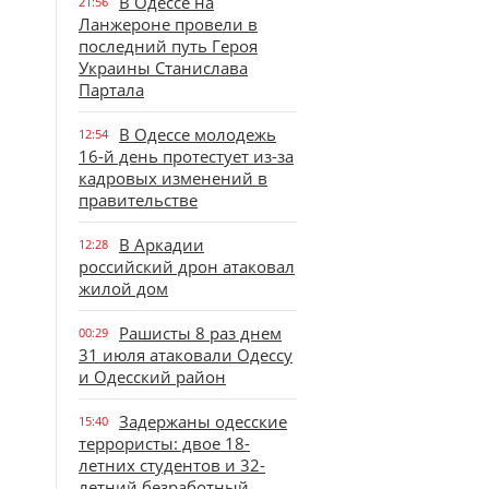
В Одессе на
21:56
Ланжероне провели в
последний путь Героя
Украины Станислава
Партала
В Одессе молодежь
12:54
16-й день протестует из-за
кадровых изменений в
правительстве
В Аркадии
12:28
российский дрон атаковал
жилой дом
Рашисты 8 раз днем
00:29
31 июля атаковали Одессу
и Одесский район
Задержаны одесские
15:40
террористы: двое 18-
летних студентов и 32-
летний безработный