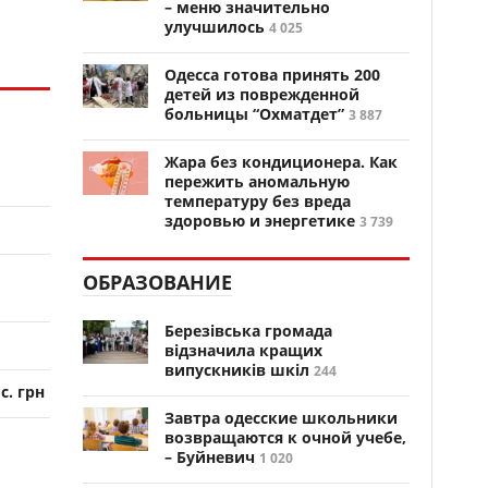
– меню значительно
улучшилось
4 025
Одесса готова принять 200
детей из поврежденной
больницы “Охматдет”
3 887
Жара без кондиционера. Как
пережить аномальную
температуру без вреда
здоровью и энергетике
3 739
ОБРАЗОВАНИЕ
Березівська громада
відзначила кращих
випускників шкіл
244
с. грн
Завтра одесские школьники
возвращаются к очной учебе,
– Буйневич
1 020