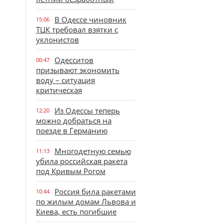
В Одессе чиновник
15:06
ТЦК требовал взятки с
уклонистов
Одесситов
00:47
призывают экономить
воду – ситуация
критическая
Из Одессы теперь
12:20
можно добраться на
поезде в Германию
Многодетную семью
11:13
убила российская ракета
под Кривым Рогом
Россия била ракетами
10:44
по жилым домам Львова и
Киева, есть погибшие