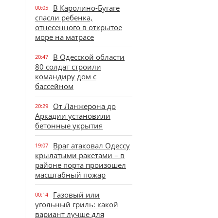
В Каролино-Бугаге
00:05
спасли ребенка,
отнесенного в открытое
море на матрасе
В Одесской области
20:47
80 солдат строили
командиру дом с
бассейном
От Ланжерона до
20:29
Аркадии установили
бетонные укрытия
Враг атаковал Одессу
19:07
крылатыми ракетами – в
районе порта произошел
масштабный пожар
Газовый или
00:14
угольный гриль: какой
вариант лучше для