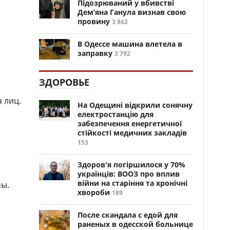
Підозрюваний у вбивстві
Дем’яна Ганула визнав свою
провину
3 862
В Одессе машина влетела в
заправку
3 792
ЗДОРОВЬЕ
 лиц.
На Одещині відкрили сонячну
електростанцію для
забезпечення енергетичної
стійкості медичних закладів
153
Здоров'я погіршилося у 70%
українців: ВООЗ про вплив
війни на старіння та хронічні
мы.
хвороби
189
После скандала с едой для
раненых в одесской больнице