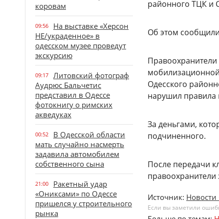
районного ТЦК и С
коровам
На выставке «Херсон
09:56
Об этом сообщили
НЕ/украденное» в
одесском музее проведут
экскурсию
Правоохранители 
мобилизационной 
Литовский фотограф
09:17
Одесского районн
Аудрюс Бальчетис
представил в Одессе
нарушил правила в
фотокнигу о римских
акведуках
За деньгами, кот
В Одесской области
00:52
подчиненного.
мать случайно насмерть
задавила автомобилем
собственного сына
После передачи кл
правоохранители з
Ракетный удар
21:00
«Ониксами» по Одессе
Источник:
Новости 
пришелся у строительного
Если вы заметили ошибку
рынка
Больше по темам:
Н