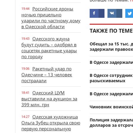
Российские дроны
19:44
ночью прицельно
ударили по частному дому
в Одесской области
ТАКЖЕ ПО ТЕМЕ
Одесского ждуна
19:43
Обещал за 15 тыс. 
будут судить – одобрял в
задержали правоо
соцсетях ракетные удары
по городу
В Одессе задержали
Ракетный удар по
19:06
Одесчине – 13 человек
В Одессе сотрудник
пострадали
разыскиваемых
Одесский ЦУМ
18:41
В Одессе задержал
выставили на аукцион за
399 млн. грн
Чиновник воинской 
Одесская художница
14:27
Полиция задержала
Ольга Зубец открыла свою
долларов за отсро
первую персональную