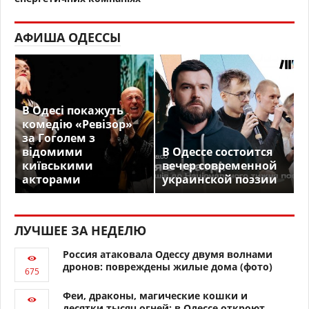
АФИША ОДЕССЫ
В Одесі покажуть
комедію «Ревізор»
за Гоголем з
відомими
В Одессе состоится
київськими
вечер современной
акторами
украинской поэзии
ЛУЧШЕЕ ЗА НЕДЕЛЮ
Россия атаковала Одессу двумя волнами
дронов: повреждены жилые дома (фото)
Феи, драконы, магические кошки и
десятки тысяч огней: в Одессе откроют