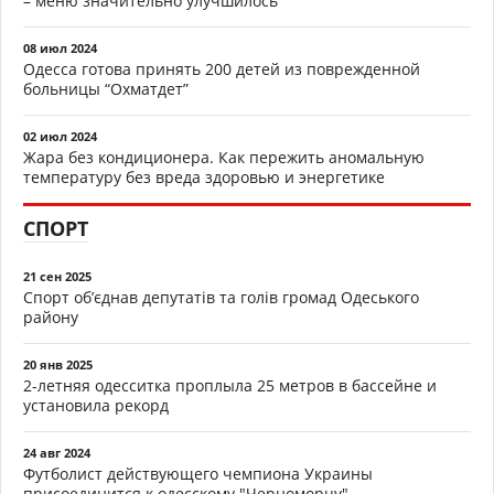
– меню значительно улучшилось
08 июл 2024
Одесса готова принять 200 детей из поврежденной
больницы “Охматдет”
02 июл 2024
Жара без кондиционера. Как пережить аномальную
температуру без вреда здоровью и энергетике
СПОРТ
21 сен 2025
Спорт об’єднав депутатів та голів громад Одеського
району
20 янв 2025
2-летняя одесситка проплыла 25 метров в бассейне и
установила рекорд
24 авг 2024
Футболист действующего чемпиона Украины
присоединится к одесскому "Черноморцу"