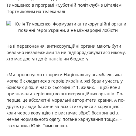
Тимошенко в програмі «Суботній політклуб» з Віталієм
Портниковим на телеканалі
.
На її переконання, антикорупційні органи мають бути
реально незалежними та не підпорядковуватися нікому,
хто має доступ до фінансів чи бюджету.
«Ми пропонуємо створити Національну асамблею, яка
могла б складатися з героїв України, які брали участь у
бойових діях. У нас їх сьогодні 211, живих. І щоб вони
призначали керівництво антикорупційних органів. По-
перше, це абсолютні моральні авторитети країни. А по-
друге, ці люди ближче за всіх стикнулися з корупцією –
коли через корупцію не вистачає зброї, боєприпасів,
немає нормального одягу, погане харчування тощо», –
зазначила Юлія Тимошенко.