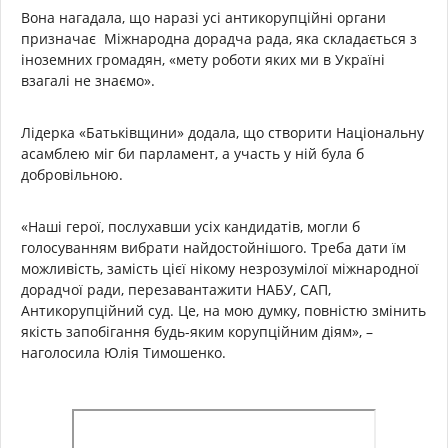
Вона нагадала, що наразі усі антикорупційні органи
призначає Міжнародна дорадча рада, яка складається з
іноземних громадян, «мету роботи яких ми в Україні
взагалі не знаємо».
Лідерка «Батьківщини» додала, що створити Національну
асамблею міг би парламент, а участь у ній була б
добровільною.
«Наші герої, послухавши усіх кандидатів, могли б
голосуванням вибрати найдостойнішого. Треба дати їм
можливість, замість цієї нікому незрозумілої міжнародної
дорадчої ради, перезавантажити НАБУ, САП,
Антикорупційний суд. Це, на мою думку, повністю змінить
якість запобігання будь-яким корупційним діям», –
наголосила Юлія Тимошенко.