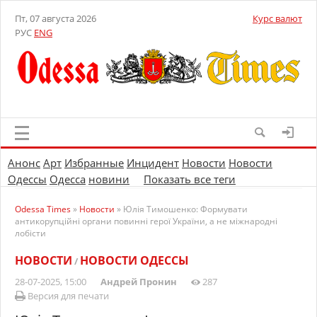
Пт, 07 августа 2026
Курс валют
РУС
ENG
Анонс
Арт
Избранные
Инцидент
Новости
Новости
Одессы
Одесса
новини
Показать все теги
Odessa Times
»
Новости
» Юлія Тимошенко: Формувати
антикорупційні органи повинні герої України, а не міжнародні
лобісти
НОВОСТИ
НОВОСТИ ОДЕССЫ
/
28-07-2025, 15:00
Андрей Пронин
287
Версия для печати