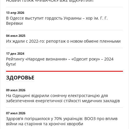
НОВИЙ ПЛЯЖ «РИБАЧОК» ВЖЕ ВІДКРИТИЙ!
13 апр 2026
В Одессе выступит гордость Украины – хор ім. Г. Г.
Верёвки
04 июл 2025
Их ждали с 2022-го: репортаж о новом обмене пленными
17 дек 2024
Рейтингу «Народне визнання» – «Одесит року» – 2024
бути!
ЗДОРОВЬЕ
09 июл 2026
На Одещині відкрили сонячну електростанцію для
забезпечення енергетичної стійкості медичних закладів
07 июл 2026
Здоров'я погіршилося у 70% українців: ВООЗ про вплив
війни на старіння та хронічні хвороби