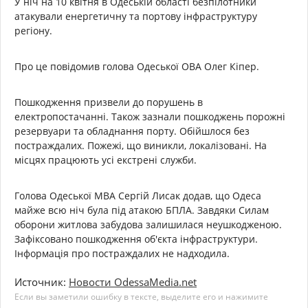
У ніч на 10 квітня в Одеській області безпілотники
атакували енергетичну та портову інфраструктуру
регіону.
Про це повідомив голова Одеської ОВА Олег Кіпер.
Пошкодження призвели до порушень в
електропостачанні. Також зазнали пошкоджень порожні
резервуари та обладнання порту. Обійшлося без
постраждалих. Пожежі, що виникли, локалізовані. На
місцях працюють усі екстрені служби.
Голова Одеської МВА Сергій Лисак додав, що Одеса
майже всю ніч була під атакою БПЛА. Завдяки Силам
оборони житлова забудова залишилася неушкодженою.
Зафіксовано пошкодження об'єкта інфраструктури.
Інформація про постраждалих не надходила.
Источник:
Новости OdessaMedia.net
Если вы заметили ошибку в тексте, выделите его и нажимите