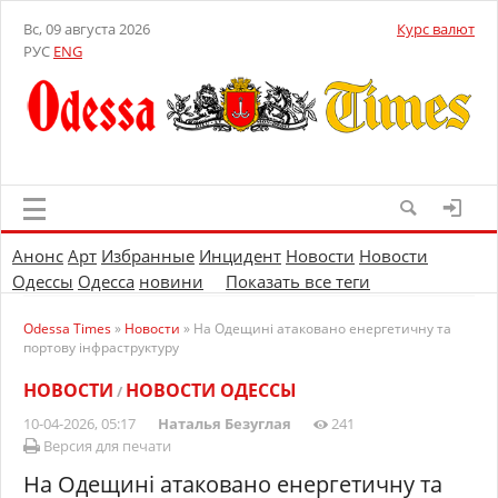
Вс, 09 августа 2026
Курс валют
РУС
ENG
Анонс
Арт
Избранные
Инцидент
Новости
Новости
Одессы
Одесса
новини
Показать все теги
Odessa Times
»
Новости
» На Одещині атаковано енергетичну та
портову інфраструктуру
НОВОСТИ
НОВОСТИ ОДЕССЫ
/
10-04-2026, 05:17
Наталья Безуглая
241
Версия для печати
На Одещині атаковано енергетичну та