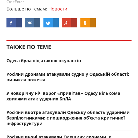
Ctrl+Enter
Больше по темам:
Новости
ТАКЖЕ ПО ТЕМЕ
Одеса була під атакою окупантів
Росіяни дронами атакували судно у Одеській області:
виникла пожежа
У новорічну ніч ворог «привітав» Одесу кількома
хвилями атак ударних БпЛА
Росіяни вкотре атакували Одеську область ударними
безпілотниками: є пошкодження обʼєкта критичної
інфраструктури
Росіяни вночі атакували Одещину дронами, є