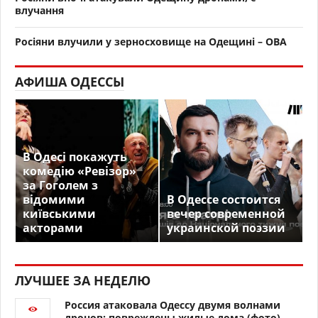
влучання
Росіяни влучили у зерносховище на Одещині – ОВА
АФИША ОДЕССЫ
В Одесі покажуть
комедію «Ревізор»
за Гоголем з
відомими
В Одессе состоится
київськими
вечер современной
акторами
украинской поэзии
ЛУЧШЕЕ ЗА НЕДЕЛЮ
Россия атаковала Одессу двумя волнами
дронов: повреждены жилые дома (фото)