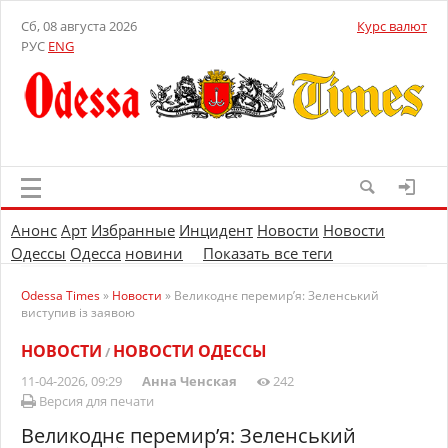
Сб, 08 августа 2026
Курс валют
РУС
ENG
Анонс
Арт
Избранные
Инцидент
Новости
Новости
Одессы
Одесса
новини
Показать все теги
Odessa Times
»
Новости
» Великоднє перемир’я: Зеленський
виступив із заявою
НОВОСТИ
НОВОСТИ ОДЕССЫ
/
11-04-2026, 09:29
Анна Ченская
242
Версия для печати
Великоднє перемир’я: Зеленський