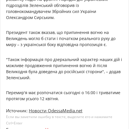
підрозділів Зеленський обговорив із
головнокомандувачем Збройних сил України
Олександром Сирським.
Президент також вказав, що припинення вогню на
Великдень могло б стати і початком реального руху до
миру – з української боку відповідна пропозиція є.
"Також інформація про дзеркальний характер наших дій і
можливе продовження припинення вогню й після
Великодня була доведена до російської сторони", – додав
Зеленський.
Перемир'я має розпочатися сьогодні о 16:00 і триватиме
протягом усього 12 квітня.
Источник:
Новости OdessaMedia.net
Если вы заметили ошибку в тексте, выделите его и нажимите
Ctrl+Enter