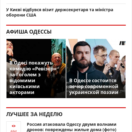
У Києві відбувся візит держсекретаря та міністра
оборони США
АФИША ОДЕССЫ
В Одесі покажуть
комедію «Ревізор»
за Гоголем з
відомими
В Одессе состоится
київськими
вечер современной
акторами
украинской поэзии
ЛУЧШЕЕ ЗА НЕДЕЛЮ
Россия атаковала Одессу двумя волнами
дронов: повреждены жилые дома (фото)