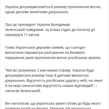
Україна дотримуватиметься режиму припинення вогню,
однак діятиме винятково дзеркально.
Про це президент України Володимир
Зеленський повідомив за кілька годин до початку дії
перемир'я 11 квітня.
Глава Української держави заявив, що сьогодні
визначили параметри реагування на ймовірні
порушення умов припинення вогню російською армією.
"Ми всі розуміємо, з ким маємо справу. Україна буде
дотримуватися режиму тиші й діятиме виключно
дзеркально. Відсутність російських ударів у небі, на землі
й на морі означатиме відсутність наших відповідей", –
написав Зеленський.
Він наголосив, що українська армія готова до будь-якого
розвитку подій на фронті. Порядок дій українських