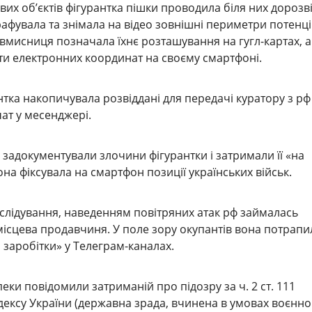
их об’єктів фігурантка пішки проводила біля них дорозві
графувала та знімала на відео зовнішні периметри потенц
овмисниця позначала їхнє розташування на гугл-картах, а
ти електронних координат на своєму смартфоні.
нтка накопичувала розвіддані для передачі куратору з рф
ат у месенджері.
 задокументували злочини фігурантки і затримали її «на
на фіксувала на смартфон позиції українських військ.
слідування, наведенням повітряних атак рф займалась
ісцева продавчиня. У поле зору окупантів вона потрапи
 заробітки» у Телеграм-каналах.
еки повідомили затриманій про підозру за ч. 2 ст. 111
ексу України (державна зрада, вчинена в умовах воєнно