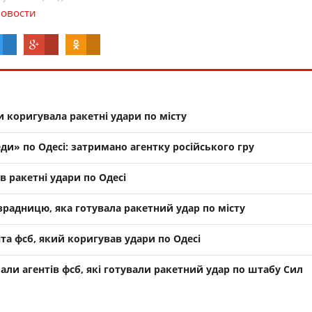
овости
и коригувала ракетні удари по місту
и» по Одесі: затримано агентку російського гру
в ракетні удари по Одесі
зрадницю, яка готувала ракетний удар по місту
та фсб, який коригував удари по Одесі
ли агентів фсб, які готували ракетний удар по штабу Сил