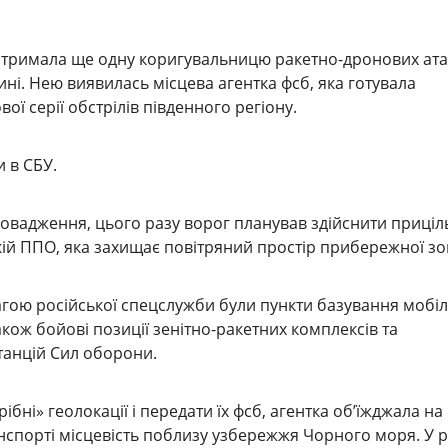
атримала ще одну коригувальницю ракетно-дронових ата
ні. Нею виявилась місцева агентка фсб, яка готувала
ої серії обстрілів південного регіону.
 в СБУ.
овадження, цього разу ворог планував здійснити приціл
кій ППО, яка захищає повітряний простір прибережної зо
гою російської спецслужби були пункти базування мобі
акож бойові позиції зенітно-ракетних комплексів та
танцій Сил оборони.
бні» геолокації і передати їх фсб, агентка об’їжджала на
спорті місцевість поблизу узбережжя Чорного моря. У р