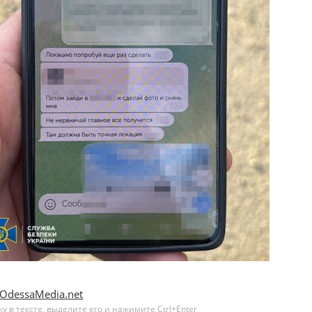
OdessaMedia.net
 в тексте, выделите его и нажимите Ctrl+Enter