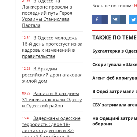
В Одессе на
21:56
Больше по темам:
Н
Ланжероне провели в
последний путь Героя
Украины Станислава
Партала
ТАКЖЕ ПО ТЕМЕ
В Одессе молодежь
12:54
16-й день протестует из-за
кадровых изменений в
Бухгалтерка з Одес
правительстве
Скоригувала «Шахед
В Аркадии
12:28
российский дрон атаковал
Агент фсб коригува
жилой дом
В Одесі затримали 
Рашисты 8 раз днем
00:29
31 июля атаковали Одессу
СБУ затримала аген
и Одесский район
Задержаны одесские
На Одещині затрима
15:40
оборони
террористы: двое 18-
летних студентов и 32-
летний безработный