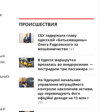
к
ПРОИСШЕСТВИЯ
СБУ задержала главу
одесской «Батькивщины»
Олега Радковского за
мошенничество
167
ьні
В Одессе маршрутка
ни.
врезалась во внедорожник —
пострадали три пассажира
281
льних
На Одещині начальник
управління міграційного
контролю накопичив активи,
що перевищують його
офіційні доходи на 13 млн г
771
азі