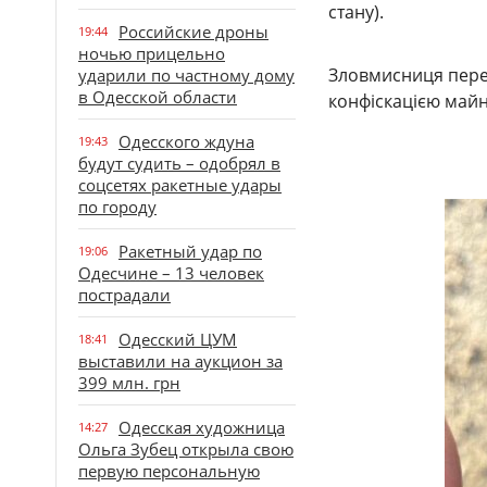
стану).
Российские дроны
19:44
ночью прицельно
Зловмисниця переб
ударили по частному дому
в Одесской области
конфіскацією майн
Одесского ждуна
19:43
будут судить – одобрял в
соцсетях ракетные удары
по городу
Ракетный удар по
19:06
Одесчине – 13 человек
пострадали
Одесский ЦУМ
18:41
выставили на аукцион за
399 млн. грн
Одесская художница
14:27
Ольга Зубец открыла свою
первую персональную