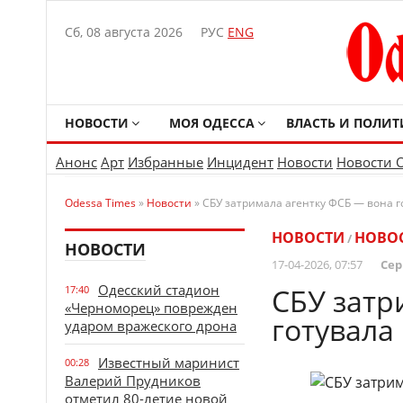
Сб, 08 августа 2026
РУС
ENG
НОВОСТИ
МОЯ ОДЕССА
ВЛАСТЬ И ПОЛИТ
Анонс
Арт
Избранные
Инцидент
Новости
Новости 
Odessa Times
»
Новости
» СБУ затримала агентку ФСБ — вона г
НОВОСТИ
НОВО
/
НОВОСТИ
17-04-2026, 07:57
Сер
Одесский стадион
СБУ затр
17:40
«Черноморец» поврежден
готувала
ударом вражеского дрона
Известный маринист
00:28
Валерий Прудников
отметил 80-летие новой