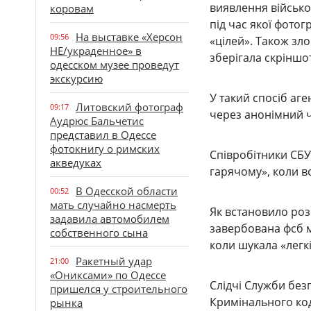
виявлення військов
коровам
під час якої фото
На выставке «Херсон
09:56
«цілей». Також зл
НЕ/украденное» в
зберігала скріншо
одесском музее проведут
экскурсию
У такий спосіб аге
Литовский фотограф
09:17
через анонімний ч
Аудрюс Бальчетис
представил в Одессе
фотокнигу о римских
Співробітники СБУ
акведуках
гарячому», коли во
В Одесской области
00:52
мать случайно насмерть
Як встановило роз
задавила автомобилем
завербована фсб м
собственного сына
коли шукала «легкі
Ракетный удар
21:00
«Ониксами» по Одессе
Слідчі Служби безп
пришелся у строительного
Кримінального код
рынка