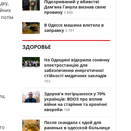
Підозрюваний у вбивстві
дку,
Дем’яна Ганула визнав свою
ійних
провину
3 860
 потім
В Одессе машина влетела в
заправку
3 791
ЗДОРОВЬЕ
На Одещині відкрили сонячну
електростанцію для
забезпечення енергетичної
стійкості медичних закладів
152
Здоров'я погіршилося у 70%
ла,
українців: ВООЗ про вплив
війни на старіння та хронічні
хвороби
188
После скандала с едой для
го
раненых в одесской больнице