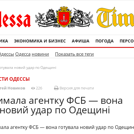
ИКА
ЭКОНОМИКА И БИЗНЕС
АФИША
ПОГОДА
ПЕРС
Одессы
Одесса
новини
Показать все теги
отувала новий удар по Одещині
СТИ ОДЕССЫ
гей Новиков
226
Версия для печати
имала агентку ФСБ — вона
 новий удар по Одещині