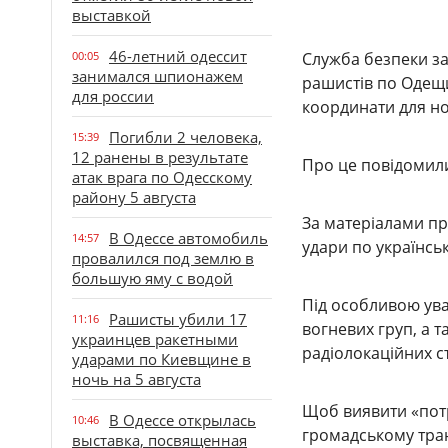
выставкой
46-летний одессит
00:05
Служба безпеки з
занимался шпионажем
рашистів по Одещи
для россии
координати для нов
Погибли 2 человека,
15:39
12 ранены в результате
Про це повідомили
атак врага по Одесскому
району 5 августа
За матеріалами пр
В Одессе автомобиль
14:57
удари по українсь
провалился под землю в
большую яму с водой
Під особливою ува
Рашисты убили 17
11:16
вогневих груп, а т
украинцев ракетными
радіолокаційних с
ударами по Киевщине в
ночь на 5 августа
Щоб виявити «потрі
В Одессе открылась
10:46
громадському тран
выставка, посвященная