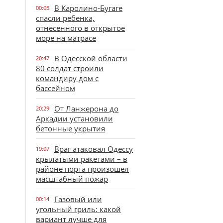
В Каролино-Бугаге
00:05
спасли ребенка,
отнесенного в открытое
море на матрасе
В Одесской области
20:47
80 солдат строили
командиру дом с
бассейном
От Ланжерона до
20:29
Аркадии установили
бетонные укрытия
Враг атаковал Одессу
19:07
крылатыми ракетами – в
районе порта произошел
масштабный пожар
Газовый или
00:14
угольный гриль: какой
вариант лучше для