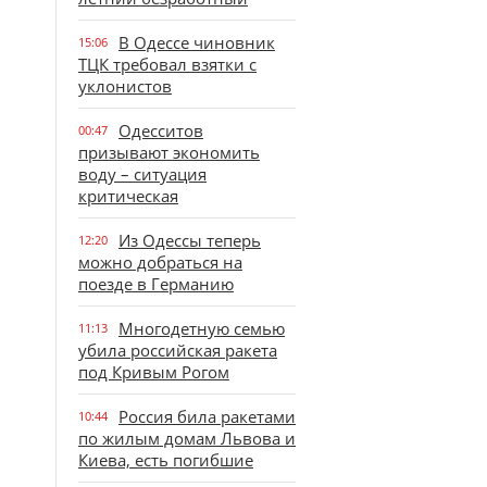
В Одессе чиновник
15:06
ТЦК требовал взятки с
уклонистов
Одесситов
00:47
призывают экономить
воду – ситуация
критическая
Из Одессы теперь
12:20
можно добраться на
поезде в Германию
Многодетную семью
11:13
убила российская ракета
под Кривым Рогом
Россия била ракетами
10:44
по жилым домам Львова и
Киева, есть погибшие