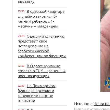
выставку
В одесской квартире
23:35
случайно закрылся 6-
летний ребенок с 4-
месячным младенцем
Одесский школьник
23:10
представит свое
исследование на
аэрокосмической
конференции во Франции
В Одессе мужчина
22:50
стрелял в ТЦК — ранены 4
военнослужащих
На Приморском
22:59
бульваре археологи
совершили важное
открытие
Источник:
Новости 
Если вы заметили ошибку