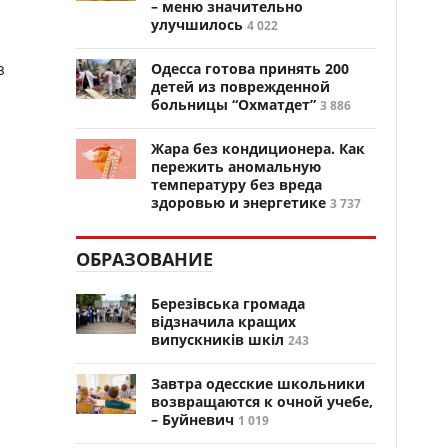
– меню значительно
улучшилось
4 022
з
Одесса готова принять 200
детей из поврежденной
больницы “Охматдет”
3 886
Жара без кондиционера. Как
пережить аномальную
температуру без вреда
здоровью и энергетике
3 737
ОБРАЗОВАНИЕ
Березівська громада
відзначила кращих
випускників шкіл
243
Завтра одесские школьники
возвращаются к очной учебе,
– Буйневич
1 019