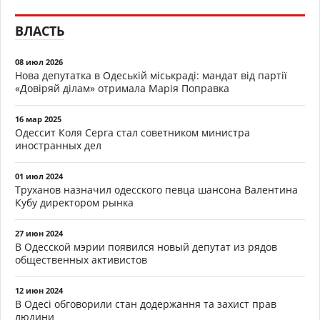
ВЛАСТЬ
08 июл 2026
Нова депутатка в Одеській міськраді: мандат від партії
«Довіряй ділам» отримала Марія Поправка
16 мар 2025
Одессит Коля Серга стал советником министра
иностранных дел
01 июл 2024
Труханов назначил одесского певца шансона Валентина
Кубу директором рынка
27 июн 2024
В Одесской мэрии появился новый депутат из рядов
общественных активистов
12 июн 2024
В Одесі обговорили стан додержання та захист прав
людини