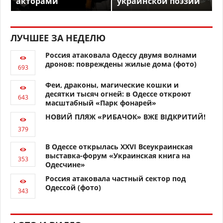
акторами
украинской поэзии
ЛУЧШЕЕ ЗА НЕДЕЛЮ
Россия атаковала Одессу двумя волнами
дронов: повреждены жилые дома (фото)
Феи, драконы, магические кошки и
десятки тысяч огней: в Одессе откроют
масштабный «Парк фонарей»
НОВИЙ ПЛЯЖ «РИБАЧОК» ВЖЕ ВІДКРИТИЙ!
В Одессе открылась XXVI Всеукраинская
выставка-форум «Украинская книга на
Одесчине»
Россия атаковала частный сектор под
Одессой (фото)