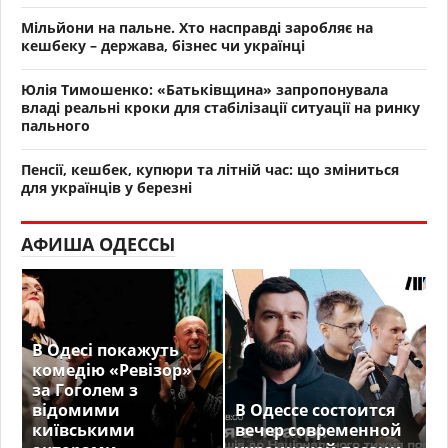
Мільйони на пальне. Хто насправді заробляє на
кешбеку – держава, бізнес чи українці
Юлія Тимошенко: «Батьківщина» запропонувала
владі реальні кроки для стабілізації ситуації на ринку
пального
Пенсії, кешбек, купюри та літній час: що зміниться
для українців у березні
АФИША ОДЕССЫ
В Одесі покажуть
комедію «Ревізор»
за Гоголем з
відомими
В Одессе состоится
київськими
вечер современной