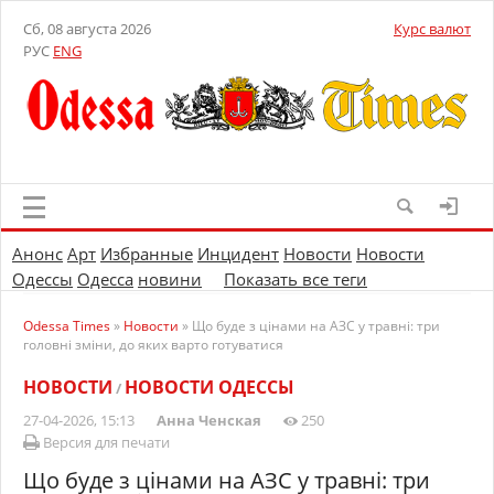
Сб, 08 августа 2026
Курс валют
РУС
ENG
Анонс
Арт
Избранные
Инцидент
Новости
Новости
Одессы
Одесса
новини
Показать все теги
Odessa Times
»
Новости
» Що буде з цінами на АЗС у травні: три
головні зміни, до яких варто готуватися
НОВОСТИ
НОВОСТИ ОДЕССЫ
/
27-04-2026, 15:13
Анна Ченская
250
Версия для печати
Що буде з цінами на АЗС у травні: три