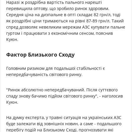
Наразі ж роздрібна вартість пального нарешті
перевищила оптову, що зробило ринок здоровим.
Середня ціна на дизпальне в опті складає 82 грн/л, тоді
як роздрібні ціни тримаються на рівні 87-89 грн/л. Такий
спред дозволяє невеликим мережам АЗС купувати пальне
гуртом і працювати з економічним сенсом, пояснив
Куюн.
Фактор Близького Сходу
Головним ризиком для подальшої стабільності є
непередбачуваність світового ринку.
"Ринок абсолютно непередбачуваний. Після суттєвого
спаду знову бачимо підйом світового ринку", - наголосив
Куюн.
На думку експерта, у травні ситуація на українських АЗС
буде залежати від зовнішніх новин, а саме - подальшого
перебігу подій на Близькому Сході, прогнозувати які