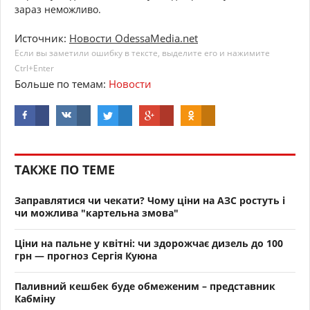
зараз неможливо.
Источник:
Новости OdessaMedia.net
Если вы заметили ошибку в тексте, выделите его и нажимите
Ctrl+Enter
Больше по темам:
Новости
ТАКЖЕ ПО ТЕМЕ
Заправлятися чи чекати? Чому ціни на АЗС ростуть і
чи можлива "картельна змова"
Ціни на пальне у квітні: чи здорожчає дизель до 100
грн — прогноз Сергія Куюна
Паливний кешбек буде обмеженим – представник
Кабміну