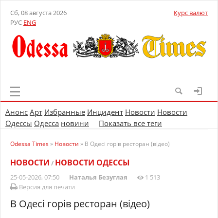
Сб, 08 августа 2026
Курс валют
РУС
ENG
Анонс
Арт
Избранные
Инцидент
Новости
Новости
Одессы
Одесса
новини
Показать все теги
Odessa Times
»
Новости
» В Одесі горів ресторан (відео)
НОВОСТИ
НОВОСТИ ОДЕССЫ
/
25-05-2026, 07:50
Наталья Безуглая
1 513
Версия для печати
В Одесі горів ресторан (відео)