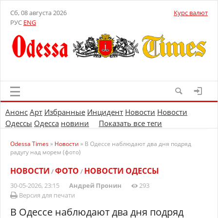
Сб, 08 августа 2026
Курс валют
РУС
ENG
Анонс
Арт
Избранные
Инцидент
Новости
Новости
Одессы
Одесса
новини
Показать все теги
Odessa Times
»
Новости
» В Одессе наблюдают два дня подряд
радугу над морем (фото)
НОВОСТИ
ФОТО
НОВОСТИ ОДЕССЫ
/
/
30-05-2026, 23:15
Андрей Пронин
293
Версия для печати
В Одессе наблюдают два дня подряд