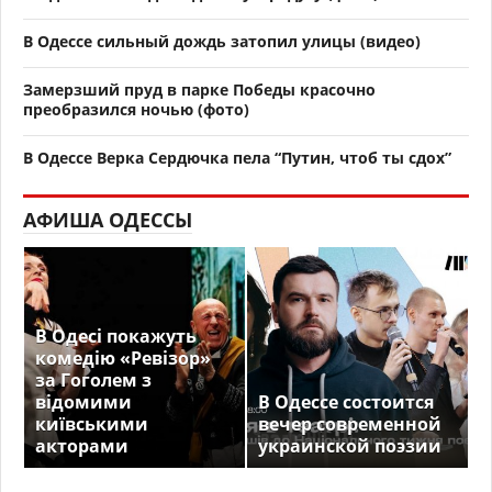
В Одессе сильный дождь затопил улицы (видео)
Замерзший пруд в парке Победы красочно
преобразился ночью (фото)
В Одессе Верка Сердючка пела “Путин, чтоб ты сдох”
АФИША ОДЕССЫ
В Одесі покажуть
комедію «Ревізор»
за Гоголем з
відомими
В Одессе состоится
київськими
вечер современной
акторами
украинской поэзии