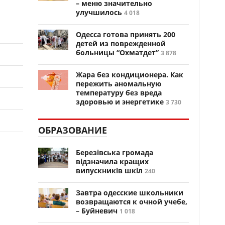
– меню значительно
улучшилось
4 018
Одесса готова принять 200
детей из поврежденной
больницы “Охматдет”
3 878
Жара без кондиционера. Как
пережить аномальную
температуру без вреда
здоровью и энергетике
3 730
ОБРАЗОВАНИЕ
Березівська громада
відзначила кращих
випускників шкіл
240
Завтра одесские школьники
возвращаются к очной учебе,
– Буйневич
1 018