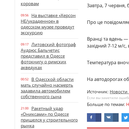
коровам
Завтра, 7 червня,
На выставке «Херсон
09:56
НЕ/украденное» в
Про це повідомля
одесском музее проведут
экскурсию
Вранці та вдень —
Литовский фотограф
09:17
західний 7-12 м/с,
Аудрюс Бальчетис
представил в Одессе
фотокнигу о римских
Температура вночі 
акведуках
На автодорогах обл
В Одесской области
00:52
мать случайно насмерть
задавила автомобилем
Источник:
Новости 
собственного сына
Если вы заметили ошибку
Больше по темам:
Н
Ракетный удар
21:00
«Ониксами» по Одессе
пришелся у строительного
рынка