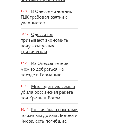
В Одессе чиновник
15:06
ТЦК требовал взятки с
уклонистов
Одесситов
00:47
призывают экономить
воду – ситуация
критическая
Из Одессы теперь
12:20
можно добраться на
поезде в Германию
Многодетную семью
11:13
убила российская ракета
под Кривым Рогом
Россия била ракетами
10:44
по жилым домам Львова и
Киева, есть погибшие