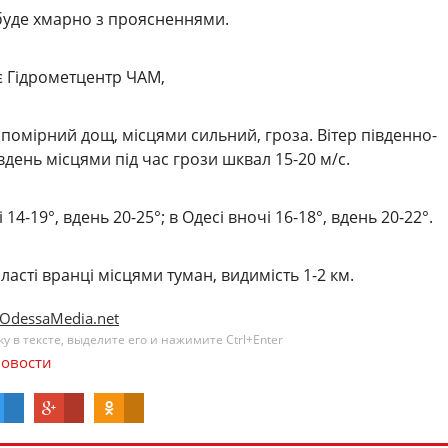
 буде хмарно з проясненнями.
є Гідрометцентр ЧАМ,
 помірний дощ, місцями сильний, гроза. Вітер південно-
 вдень місцями під час грози шквал 15-20 м/с.
14-19°, вдень 20-25°; в Одесі вночі 16-18°, вдень 20-22°.
асті вранці місцями туман, видимість 1-2 км.
OdessaMedia.net
 в тексте, выделите его и нажимите Ctrl+Enter
овости