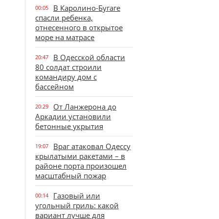
В Каролино-Бугаге
00:05
спасли ребенка,
отнесенного в открытое
море на матрасе
В Одесской области
20:47
80 солдат строили
командиру дом с
бассейном
От Ланжерона до
20:29
Аркадии установили
бетонные укрытия
Враг атаковал Одессу
19:07
крылатыми ракетами – в
районе порта произошел
масштабный пожар
Газовый или
00:14
угольный гриль: какой
вариант лучше для