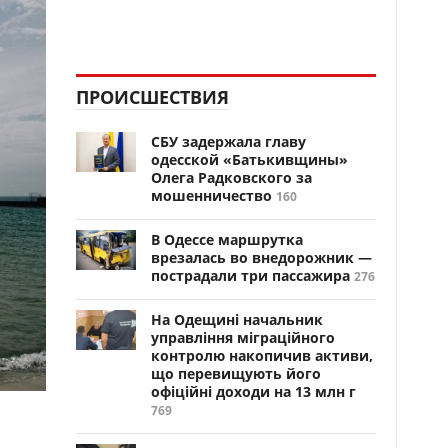
ПРОИСШЕСТВИЯ
СБУ задержала главу
одесской «Батькивщины»
Олега Радковского за
мошенничество
160
В Одессе маршрутка
врезалась во внедорожник —
пострадали три пассажира
276
На Одещині начальник
управління міграційного
контролю накопичив активи,
що перевищують його
офіційні доходи на 13 млн г
769