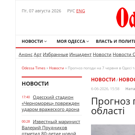
Пт, 07 августа 2026
РУС
ENG
НОВОСТИ
МОЯ ОДЕССА
ВЛАСТЬ И ПОЛИТ
Анонс
Арт
Избранные
Инцидент
Новости
Новости 
Odessa Times
»
Новости
» Прогноз погоди на 7 червня в Одесі т
НОВОСТИ
НОВО
/
НОВОСТИ
6-06-2026, 15:58
Ната
Одесский стадион
Прогноз п
17:40
«Черноморец» поврежден
області
ударом вражеского дрона
Известный маринист
00:28
Валерий Прудников
отметил 80-летие новой