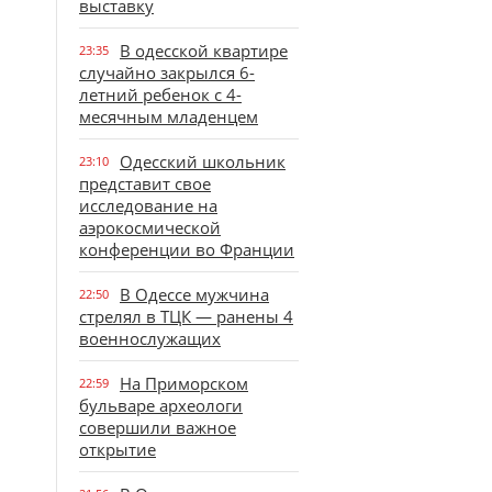
выставку
В одесской квартире
23:35
случайно закрылся 6-
летний ребенок с 4-
месячным младенцем
Одесский школьник
23:10
представит свое
исследование на
аэрокосмической
конференции во Франции
В Одессе мужчина
22:50
стрелял в ТЦК — ранены 4
военнослужащих
На Приморском
22:59
бульваре археологи
совершили важное
открытие