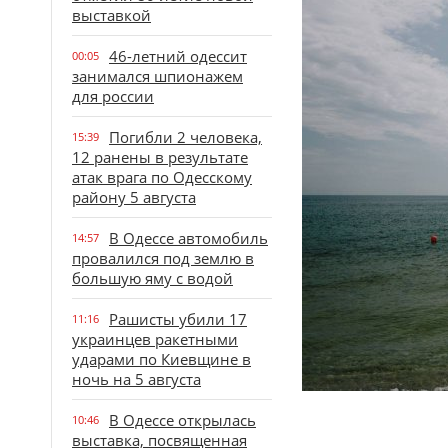
выставкой
46-летний одессит
00:05
занимался шпионажем
для россии
Погибли 2 человека,
15:39
12 ранены в результате
атак врага по Одесскому
району 5 августа
В Одессе автомобиль
14:57
провалился под землю в
большую яму с водой
Рашисты убили 17
11:16
украинцев ракетными
ударами по Киевщине в
ночь на 5 августа
В Одессе открылась
10:46
выставка, посвященная