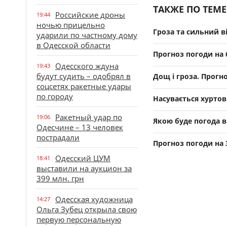
ТАКЖЕ ПО ТЕМЕ
Российские дроны
19:44
ночью прицельно
Гроза та сильний ві
ударили по частному дому
в Одесской области
Прогноз погоди на 6
Одесского ждуна
19:43
будут судить – одобрял в
Дощ і гроза. Прогно
соцсетях ракетные удары
по городу
Насувається хуртови
Ракетный удар по
19:06
Якою буде погода в 
Одесчине – 13 человек
пострадали
Прогноз погоди на 3
Одесский ЦУМ
18:41
выставили на аукцион за
399 млн. грн
Одесская художница
14:27
Ольга Зубец открыла свою
первую персональную