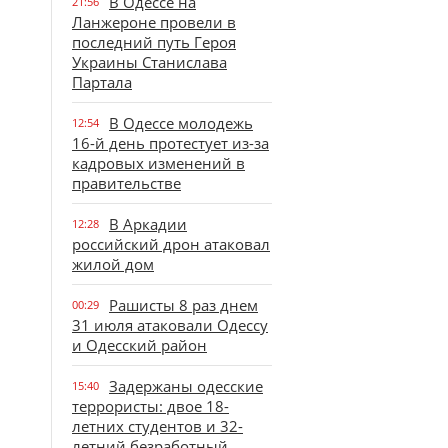
В Одессе на
21:56
Ланжероне провели в
последний путь Героя
Украины Станислава
Партала
В Одессе молодежь
12:54
16-й день протестует из-за
кадровых изменений в
правительстве
В Аркадии
12:28
российский дрон атаковал
жилой дом
Рашисты 8 раз днем
00:29
31 июля атаковали Одессу
и Одесский район
Задержаны одесские
15:40
террористы: двое 18-
летних студентов и 32-
летний безработный