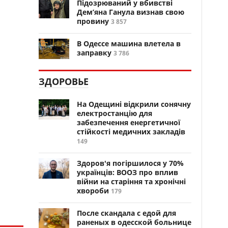
Підозрюваний у вбивстві
Дем’яна Ганула визнав свою
провину
3 857
В Одессе машина влетела в
заправку
3 786
ЗДОРОВЬЕ
На Одещині відкрили сонячну
електростанцію для
забезпечення енергетичної
стійкості медичних закладів
149
Здоров'я погіршилося у 70%
українців: ВООЗ про вплив
війни на старіння та хронічні
хвороби
179
После скандала с едой для
раненых в одесской больнице