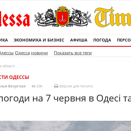
ИКА
ЭКОНОМИКА И БИЗНЕС
АФИША
ПОГОДА
ПЕРС
Одессы
Одесса
новини
Показать все теги
а області
СТИ ОДЕССЫ
лья Безуглая
206
Версия для печати
огоди на 7 червня в Одесі т