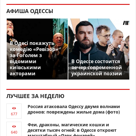
АФИША ОДЕССЫ
В Одесі покажуть
комедію «Ревізор»
за Гоголем з
відомими
В Одессе состоится
київськими
вечер современной
акторами
украинской поэзии
ЛУЧШЕЕ ЗА НЕДЕЛЮ
Россия атаковала Одессу двумя волнами
дронов: повреждены жилые дома (фото)
Феи, драконы, магические кошки и
десятки тысяч огней: в Одессе откроют
масштабный «Парк фонарей»