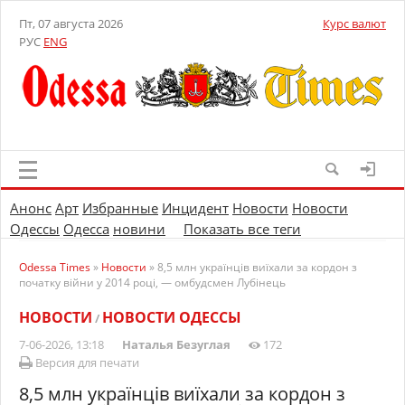
Пт, 07 августа 2026
Курс валют
РУС
ENG
Анонс
Арт
Избранные
Инцидент
Новости
Новости
Одессы
Одесса
новини
Показать все теги
Odessa Times
»
Новости
» 8,5 млн українців виїхали за кордон з
початку війни у 2014 році, — омбудсмен Лубінець
НОВОСТИ
НОВОСТИ ОДЕССЫ
/
7-06-2026, 13:18
Наталья Безуглая
172
Версия для печати
8,5 млн українців виїхали за кордон з