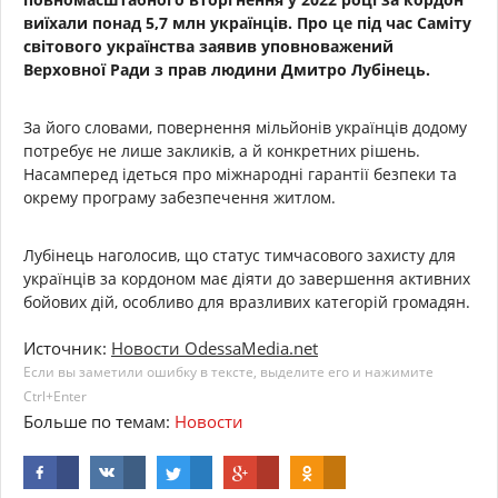
виїхали понад 5,7 млн українців. Про це під час Саміту
світового українства заявив уповноважений
Верховної Ради з прав людини Дмитро Лубінець.
За його словами, повернення мільйонів українців додому
потребує не лише закликів, а й конкретних рішень.
Насамперед ідеться про міжнародні гарантії безпеки та
окрему програму забезпечення житлом.
Лубінець наголосив, що статус тимчасового захисту для
українців за кордоном має діяти до завершення активних
бойових дій, особливо для вразливих категорій громадян.
Источник:
Новости OdessaMedia.net
Если вы заметили ошибку в тексте, выделите его и нажимите
Ctrl+Enter
Больше по темам:
Новости