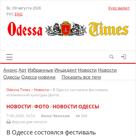
Вс, 09 августа 2026
Курс валют
РУС
ENG
Анонс
Арт
Избранные
Инцидент
Новости
Новости
Одессы
Одесса
новини
Показать все теги
Odessa Times
»
Новости
» В Одессе состоялся фестиваль
итальянской культуры (фото)
НОВОСТИ
ФОТО
НОВОСТИ ОДЕССЫ
/
/
7-06-2026, 16:53
Анна Ченская
304
Версия для печати
В Одессе состоялся фестиваль