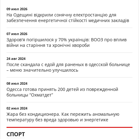
09 июл 2026
На Одещині відкрили сонячну електростанцію для
забезпечення енергетичної стійкості медичних закладів
07 июл 2026
Здоров'я погіршилося у 70% українців: ВООЗ про вплив
війни на старіння та хронічні хвороби
24 авг 2024
После скандала с едой для раненых в одесской больнице
– меню значительно улучшилось
08 июл 2024
Одесса готова принять 200 детей из поврежденной
больницы “Охматдет”
02 июл 2024
Жара без кондиционера. Как пережить аномальную
температуру без вреда здоровью и энергетике
СПОРТ