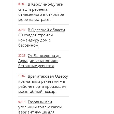
В Каролино-Бугаге
00:05
спасли ребенка,
отнесенного в открытое
море на матрасе
В Одесской области
20:47
80 солдат строили
командиру дом с
бассейном
От Ланжерона до
20:29
Аркадии установили
бетонные укрытия
Враг атаковал Одессу
19:07
крылатыми ракетами – в
районе порта произошел
масштабный пожар
Газовый или
00:14
угольный гриль: какой
вариант лучше для