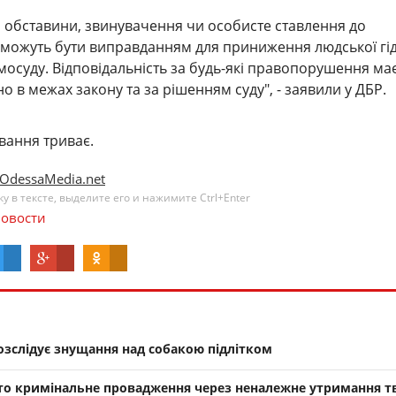
і обставини, звинувачення чи особисте ставлення до
можуть бути виправданням для приниження людської гід
мосуду. Відповідальність за будь-які правопорушення ма
 в межах закону та за рішенням суду", - заявили у ДБР.
вання триває.
OdessaMedia.net
 в тексте, выделите его и нажимите Ctrl+Enter
овости
зслідує знущання над собакою підлітком
то кримінальне провадження через неналежне утримання т