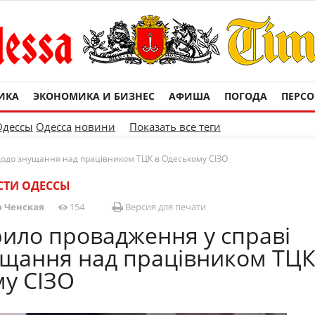
ИКА
ЭКОНОМИКА И БИЗНЕС
АФИША
ПОГОДА
ПЕРС
Одессы
Одесса
новини
Показать все теги
щодо знущання над працівником ТЦК в Одеському СІЗО
СТИ ОДЕССЫ
 Ченская
154
Версия для печати
рило провадження у справі
щання над працівником ТЦК
у СІЗО