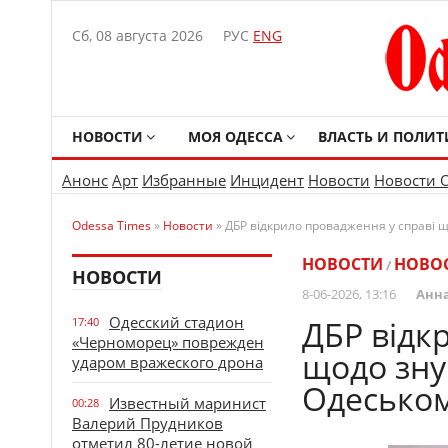
Сб, 08 августа 2026
РУС
ENG
НОВОСТИ
МОЯ ОДЕССА
ВЛАСТЬ И ПОЛИТ
Анонс
Арт
Избранные
Инцидент
Новости
Новости 
Odessa Times
»
Новости
» ДБР відкрило провадження у справі 
НОВОСТИ
НОВО
/
НОВОСТИ
8-06-2026, 13:16
Анна
Одесский стадион
ДБР відк
17:40
«Черноморец» поврежден
щодо зну
ударом вражеского дрона
Одеськом
Известный маринист
00:28
Валерий Прудников
отметил 80-летие новой