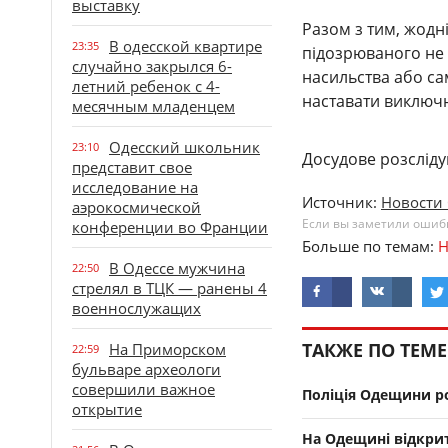
выставку
Разом з тим, жодн
В одесской квартире
23:35
підозрюваного не 
случайно закрылся 6-
насильства або са
летний ребенок с 4-
наставати виключно
месячным младенцем
Одесский школьник
23:10
Досудове розсліду
представит свое
исследование на
Источник:
Новости 
аэрокосмической
Если вы заметили ошибку
конференции во Франции
Больше по темам:
Н
В Одессе мужчина
22:50
стрелял в ТЦК — ранены 4
военнослужащих
ТАКЖЕ ПО ТЕМЕ
На Приморском
22:59
бульваре археологи
совершили важное
Поліція Одещини ро
открытие
На Одещині відкри