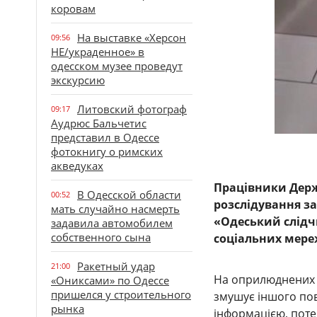
коровам
На выставке «Херсон
09:56
НЕ/украденное» в
одесском музее проведут
экскурсию
Литовский фотограф
09:17
Аудрюс Бальчетис
представил в Одессе
фотокнигу о римских
акведуках
Працівники Держ
В Одесской области
00:52
розслідування з
мать случайно насмерть
«Одеський слідчи
задавила автомобилем
собственного сына
соціальних мере
Ракетный удар
21:00
На оприлюднених к
«Ониксами» по Одессе
пришелся у строительного
змушує іншого пов
рынка
інформацією, поте