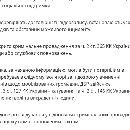
 соціальної підтримки.
перевіряють достовірність відеозапису, встановлюють усі
відків та обставини можливого інциденту.
крито кримінальне провадження за ч. 2 ст. 365 КК Україн
и або службових повноважень.
яка, за наявною інформацією, могла бути потерпілим в
еребуває в слідчому ізоляторі за підозрою у вчиненні
нів щодо мобілізованих громадян. ДБР здійснює
 3 ст. 127 КК України – катування та ч. 2 ст. 146 КК України
ення волі та викраденні людини.
дове розслідування у відповідних кримінальних провад
у оцінку всім встановленим фактам.