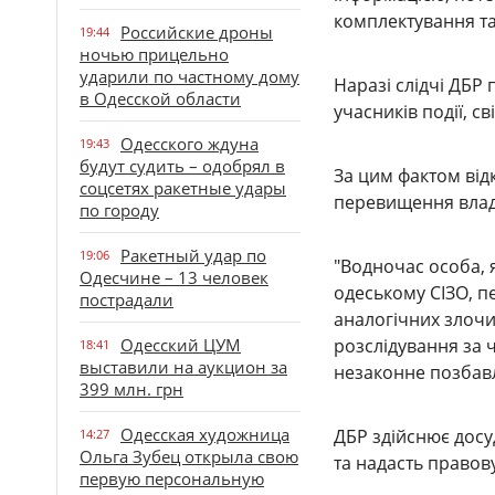
комплектування та
Российские дроны
19:44
ночью прицельно
ударили по частному дому
Наразі слідчі ДБР 
в Одесской области
учасників події, с
Одесского ждуна
19:43
будут судить – одобрял в
За цим фактом від
соцсетях ракетные удары
перевищення влад
по городу
Ракетный удар по
19:06
"Водночас особа, 
Одесчине – 13 человек
одеському CІЗО, п
пострадали
аналогічних злочи
Одесский ЦУМ
розслідування за ч.
18:41
выставили на аукцион за
незаконне позбавл
399 млн. грн
Одесская художница
ДБР здійснює досу
14:27
Ольга Зубец открыла свою
та надасть правов
первую персональную