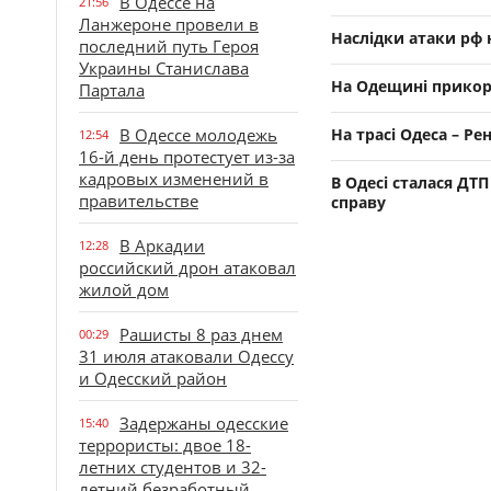
В Одессе на
21:56
Ланжероне провели в
Наслідки атаки рф 
последний путь Героя
Украины Станислава
На Одещині прикор
Партала
В Одессе молодежь
На трасі Одеса – Ре
12:54
16-й день протестует из-за
кадровых изменений в
В Одесі сталася ДТ
правительстве
справу
В Аркадии
12:28
российский дрон атаковал
жилой дом
Рашисты 8 раз днем
00:29
31 июля атаковали Одессу
и Одесский район
Задержаны одесские
15:40
террористы: двое 18-
летних студентов и 32-
летний безработный