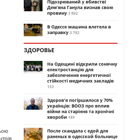
Підозрюваний у вбивстві
Дем’яна Ганула визнав свою
провину
3 862
В Одессе машина влетела в
заправку
3 792
ЗДОРОВЬЕ
На Одещині відкрили сонячну
електростанцію для
забезпечення енергетичної
стійкості медичних закладів
153
Здоров'я погіршилося у 70%
українців: ВООЗ про вплив
війни на старіння та хронічні
хвороби
189
ньою
После скандала с едой для
раненых в одесской больнице
нтрів