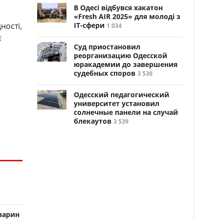
В Одесі відбувся хакатон
«Fresh AIR 2025» для молоді з
ності,
ІТ-сфери
1 034
є
Суд приостановил
реорганизацию Одесской
юракадемии до завершения
судебных споров
3 530
Одесский педагогический
университет установил
солнечные панели на случай
блекаутов
3 539
варин