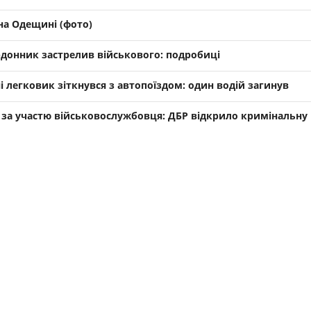
на Одещині (фото)
донник застрелив військового: подробиці
ні легковик зіткнувся з автопоїздом: один водій загинув
П за участю військовослужбовця: ДБР відкрило кримінальну