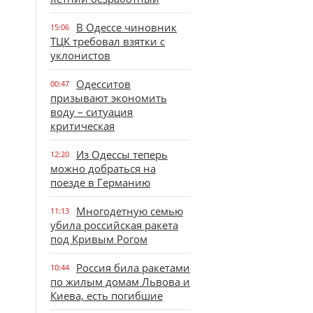
В Одессе чиновник
15:06
ТЦК требовал взятки с
уклонистов
Одесситов
00:47
призывают экономить
воду – ситуация
критическая
Из Одессы теперь
12:20
можно добраться на
поезде в Германию
Многодетную семью
11:13
убила российская ракета
под Кривым Рогом
Россия била ракетами
10:44
по жилым домам Львова и
Киева, есть погибшие