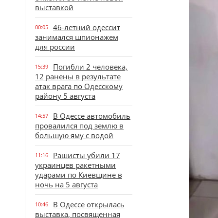
выставкой
46-летний одессит
00:05
занимался шпионажем
для россии
Погибли 2 человека,
15:39
12 ранены в результате
атак врага по Одесскому
району 5 августа
В Одессе автомобиль
14:57
провалился под землю в
большую яму с водой
Рашисты убили 17
11:16
украинцев ракетными
ударами по Киевщине в
ночь на 5 августа
В Одессе открылась
10:46
выставка, посвященная