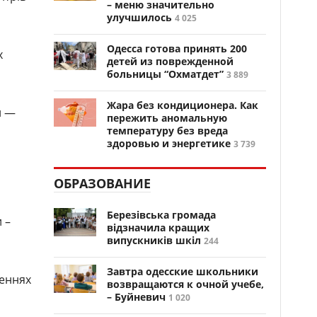
– меню значительно
улучшилось
4 025
Одесса готова принять 200
х
детей из поврежденной
больницы “Охматдет”
3 889
Жара без кондиционера. Как
и —
пережить аномальную
температуру без вреда
здоровью и энергетике
3 739
ОБРАЗОВАНИЕ
Березівська громада
 –
відзначила кращих
випускників шкіл
244
Завтра одесские школьники
женнях
возвращаются к очной учебе,
– Буйневич
1 020