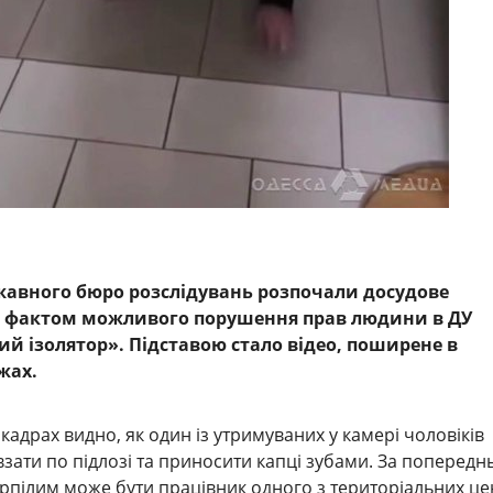
авного бюро розслідувань розпочали досудове
а фактом можливого порушення прав людини в ДУ
й ізолятор». Підставою стало відео, поширене в
жах.
адрах видно, як один із утримуваних у камері чоловіків
зати по підлозі та приносити капці зубами. За поперед
рпілим може бути працівник одного з територіальних це