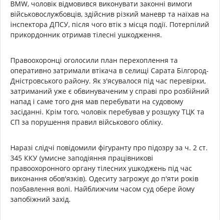
BMW, чоловік відмовився виконувати законні вимоги
військовослужбовців, здійснив різкий маневр та наїхав на
інспектора ДПСУ, після чого втік з місця події. Потерпілий
прикордонник отримав тілесні ушкодження.
Правоохоронці оголосили план перехоплення та
оперативно затримали втікача в селищі Сарата Білгород-
Дністровського району. Як з'ясувалося під час перевірки,
затриманий уже є обвинуваченим у справі про розбійний
напад і саме того дня мав перебувати на судовому
засіданні. Крім того, чоловік перебував у розшуку ТЦК та
СП за порушення правил військового обліку.
Наразі слідчі повідомили фігуранту про підозру за ч. 2 ст.
345 ККУ (умисне заподіяння працівникові
правоохоронного органу тілесних ушкоджень під час
виконання обов'язків). Одеситу загрожує до п'яти років
позбавлення волі. Найближчим часом суд обере йому
запобіжний захід.