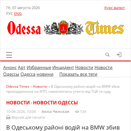
Пт, 07 августа 2026
Курс валют
РУС
ENG
Анонс
Арт
Избранные
Инцидент
Новости
Новости
Одессы
Одесса
новини
Показать все теги
Odessa Times
»
Новости
» В Одеському районі водій на BMW збив
прикордонника на КПП, намагаючись утекти від ТЦК та суду
НОВОСТИ
НОВОСТИ ОДЕССЫ
/
10-06-2026, 10:04
Анна Ченская
134
Версия для печати
В Одеському районі водій на BMW збив