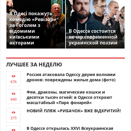
В Одесі покажуть
комедію «Ревізор»
за Гоголем з
відомими
В Одессе состоится
київськими
вечер современной
акторами
украинской поэзии
ЛУЧШЕЕ ЗА НЕДЕЛЮ
Россия атаковала Одессу двумя волнами
дронов: повреждены жилые дома (фото)
Феи, драконы, магические кошки и
десятки тысяч огней: в Одессе откроют
масштабный «Парк фонарей»
НОВИЙ ПЛЯЖ «РИБАЧОК» ВЖЕ ВІДКРИТИЙ!
В Одессе открылась XXVI Всеукраинская