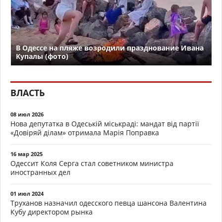
В Одессе на пляже возродили празднование Ивана
Купалы (фото)
ВЛАСТЬ
08 июл 2026
Нова депутатка в Одеській міськраді: мандат від партії
«Довіряй ділам» отримала Марія Поправка
16 мар 2025
Одессит Коля Серга стал советником министра
иностранных дел
01 июл 2024
Труханов назначил одесского певца шансона Валентина
Кубу директором рынка