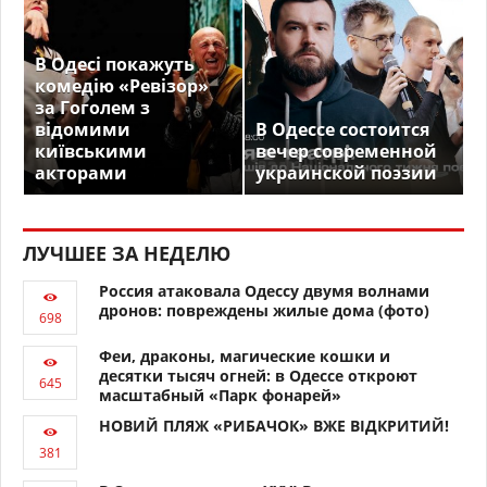
В Одесі покажуть
комедію «Ревізор»
за Гоголем з
відомими
В Одессе состоится
київськими
вечер современной
акторами
украинской поэзии
ЛУЧШЕЕ ЗА НЕДЕЛЮ
Россия атаковала Одессу двумя волнами
дронов: повреждены жилые дома (фото)
Феи, драконы, магические кошки и
десятки тысяч огней: в Одессе откроют
масштабный «Парк фонарей»
НОВИЙ ПЛЯЖ «РИБАЧОК» ВЖЕ ВІДКРИТИЙ!