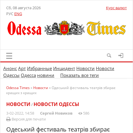
Сб, 08 августа 2026
Курс валют
РУС
ENG
Анонс
Арт
Избранные
Инцидент
Новости
Новости
Одессы
Одесса
новини
Показать все теги
Odessa Times
»
Новости
» Одеський фестиваль театрів збирає
кращих з кращих
НОВОСТИ
НОВОСТИ ОДЕССЫ
/
3-02-2022, 14:58
Сергей Новиков
586
Версия для печати
Одеський фестиваль театрів збирає