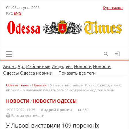
Сб, 08 августа 2026
Курс валют
РУС
ENG
Анонс
Арт
Избранные
Инцидент
Новости
Новости
Одессы
Одесса
новини
Показать все теги
Odessa Times
»
Новости
» У Львові виставили 109 порожніх дитячих
візочків – вшанували пам’ять загиблих українських дітей у війні
НОВОСТИ
НОВОСТИ ОДЕССЫ
/
19-03-2022, 11:35
Андрей Пронин
650
Версия для печати
У Львові виставили 109 порожніх