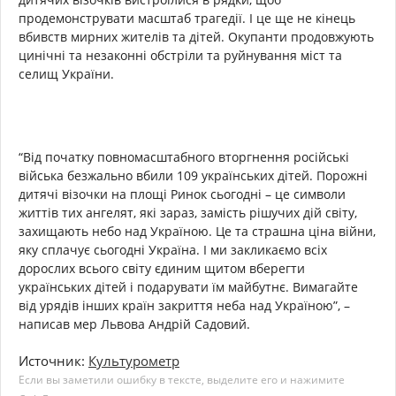
продемонструвати масштаб трагедії. І це ще не кінець
вбивств мирних жителів та дітей. Окупанти продовжують
цинічні та незаконні обстріли та руйнування міст та
селищ України.
“Від початку повномасштабного вторгнення російські
війська безжально вбили 109 українських дітей. Порожні
дитячі візочки на площі Ринок сьогодні – це символи
життів тих ангелят, які зараз, замість рішучих дій світу,
захищають небо над Україною. Це та страшна ціна війни,
яку сплачує сьогодні Україна. І ми закликаємо всіх
дорослих всього світу єдиним щитом вберегти
українських дітей і подарувати їм майбутнє. Вимагайте
від урядів інших країн закриття неба над Україною”, –
написав мер Львова Андрій Садовий.
Источник:
Культурометр
Если вы заметили ошибку в тексте, выделите его и нажимите