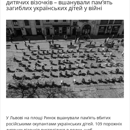
дитячих візочків – вшанували пам’ять
загиблих українських дітей у війні
У Львові на площі Ринок вшанували пам’ять вбитих
російськими окупантами українських дітей. 109 порожніх
дитячих візочків вистроїлися в рядки, щоб