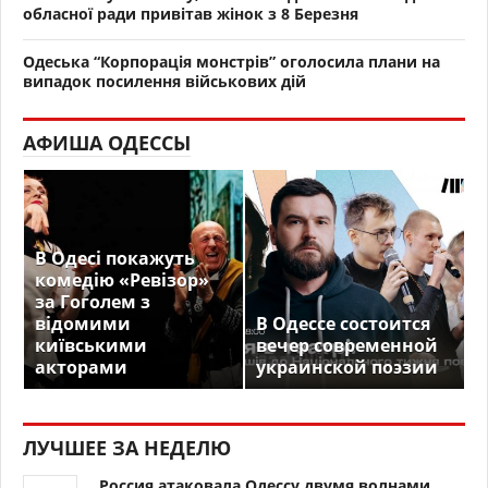
обласної ради привітав жінок з 8 Березня
Одеська “Корпорація монстрів” оголосила плани на
випадок посилення військових дій
АФИША ОДЕССЫ
В Одесі покажуть
комедію «Ревізор»
за Гоголем з
відомими
В Одессе состоится
київськими
вечер современной
акторами
украинской поэзии
ЛУЧШЕЕ ЗА НЕДЕЛЮ
Россия атаковала Одессу двумя волнами