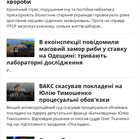
хвороби
Хронічний стрес, порушення сну та постійна небезпека
прискорюють біологічне старіння українців і провокують різке
зростання серцево-судинних захворювань. Проте чи справді
ПТСР загрожує кожному, скільки життів забирає...
В екоінспекції повідомили
7-07-2026,
масовий замор риби у ставку
15:44
на Одещині: тривають
лабораторні дослідження
У...
ВАКС скасував покладені на
7-07-2026,
Юлію Тимошенко
13:13
процесуальні обов’язки
Вищий антикорупційний суд скасував процесуальні обов’язки,
покладені на лідерку депутатської фракції «Батьківщина» Юлію
Тимошенко. Відповідне рішення оголосив суддя Олег Ткаченко
під час підготовчого засідання. «Покладені...