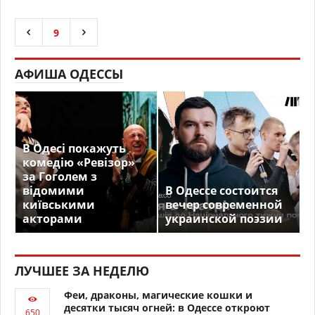
9
АФИША ОДЕССЫ
В Одесі покажуть
комедію «Ревізор»
за Гоголем з
відомими
В Одессе состоится
київськими
вечер современной
акторами
украинской поэзии
ЛУЧШЕЕ ЗА НЕДЕЛЮ
Феи, драконы, магические кошки и
десятки тысяч огней: в Одессе откроют