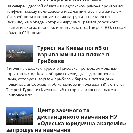
На севере Одесской области в Подольском районе произошел
конфликт между полицейским и 52-летним местным жителем.
Как сообщили в полиции, наряд патрульных остановил
мужчину на мопеде, который нарушил Правила дорожного
движения. Когда проверили мопедиста по... The post В Одесской
области СЗЧ-шник
Турист из Киева погиб от
6-07-2026,
взрыва мины на пляже в
23:44
Грибовке
4 июля на одесском курорте Грибовка произошел мощный
взрыв на пляже. Как сообщают очевидцы – сдетонировала
мина, которую штормом прибило к берегу. В тот же день
появилась информация об исчезновении без вести 31-летнего...
The post Турист из Киева погиб от взрыва мины на пляже в
Грибовке first
Центр заочного та
6-07-2026,
дистанційного навчання НУ
14:16
«Одеська юридична академія»
запрошує на навчання