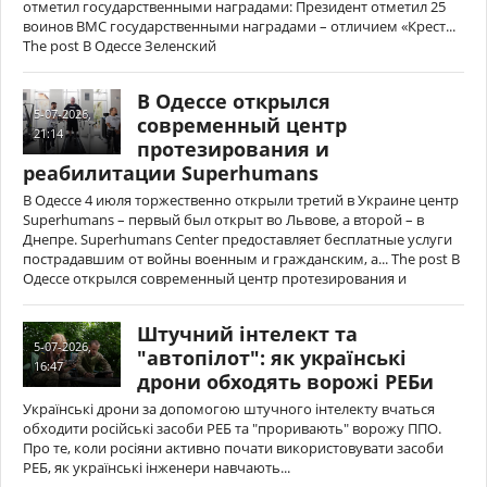
отметил государственными наградами: Президент отметил 25
воинов ВМС государственными наградами – отличием «Крест...
The post В Одессе Зеленский
В Одессе открылся
5-07-2026,
современный центр
21:14
протезирования и
реабилитации Superhumans
В Одессе 4 июля торжественно открыли третий в Украине центр
Superhumans – первый был открыт во Львове, а второй – в
Днепре. Superhumans Center предоставляет бесплатные услуги
пострадавшим от войны военным и гражданским, а... The post В
Одессе открылся современный центр протезирования и
Штучний інтелект та
5-07-2026,
"автопілот": як українські
16:47
дрони обходять ворожі РЕБи
Українські дрони за допомогою штучного інтелекту вчаться
обходити російські засоби РЕБ та "проривають" ворожу ППО.
Про те, коли росіяни активно почати використовувати засоби
РЕБ, як українські інженери навчають...