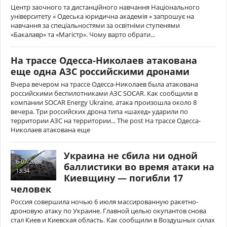
Центр заочного та дистанційного навчання Національного
університету « Одеська юридична академія » запрошує на
навчання за спеціальностями за освітніми ступенями
«Бакалавр» та «Магістр». Чому варто обрати...
На трассе Одесса-Николаев атакована
еще одна АЗС российскими дронами
Вчера вечером на трассе Одесса-Николаев была атакована
российскими беспилотниками АЗС SOCAR. Как сообщили в
компании SOCAR Energy Ukraine, атака произошла около 8
вечера. Три российских дрона типа «шахед» ударили по
территории АЗС на территории... The post На трассе Одесса-
Николаев атакована еще
Украина не сбила ни одной
6-07-2026,
баллистики во время атаки на
13:34
Киевщину — погибли 17
человек
Россия совершила ночью 6 июля массированную ракетно-
дроновую атаку по Украине. Главной целью окупантов снова
стал Киев и Киевская область. Как сообщили в Воздушных силах