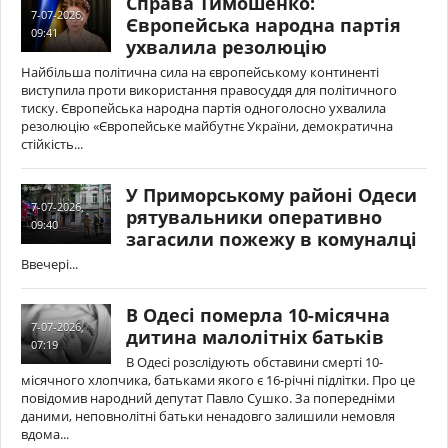
Справа Тимошенко:
7-07-2026,
Європейська народна партія
09:41
ухвалила резолюцію
Найбільша політична сила на європейському континенті
виступила проти використання правосуддя для політичного
тиску. Європейська народна партія одноголосно ухвалила
резолюцію «Європейське майбутнє України, демократична
стійкість...
У Приморському районі Одеси
7-07-2026,
рятувальники оперативно
09:40
загасили пожежу в комуналці
Ввечері...
В Одесі померла 10-місячна
7-07-2026,
дитина малолітніх батьків
07:19
В Одесі розслідують обставини смерті 10-
місячного хлопчика, батьками якого є 16-річні підлітки. Про це
повідомив народний депутат Павло Сушко. За попередніми
даними, неповнолітні батьки ненадовго залишили немовля
вдома...