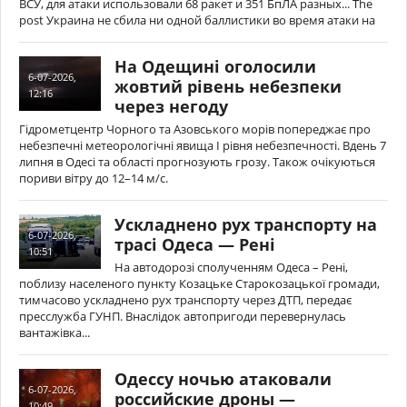
ВСУ, для атаки использовали 68 ракет и 351 БпЛА разных... The
post Украина не сбила ни одной баллистики во время атаки на
На Одещині оголосили
6-07-2026,
жовтий рівень небезпеки
12:16
через негоду
Гідрометцентр Чорного та Азовського морів попереджає про
небезпечні метеорологічні явища І рівня небезпечності. Вдень 7
липня в Одесі та області прогнозують грозу. Також очікуються
пориви вітру до 12–14 м/с.
Ускладнено рух транспорту на
6-07-2026,
трасі Одеса — Рені
10:51
На автодорозі сполученням Одеса – Рені,
поблизу населеного пункту Козацьке Старокозацької громади,
тимчасово ускладнено рух транспорту через ДТП, передає
пресслужба ГУНП. Внаслідок автопригоди перевернулась
вантажівка...
Одессу ночью атаковали
6-07-2026,
российские дроны —
10:49