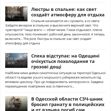
Люстры в спальне: как свет
7-07-2026,
создаёт атмосферу для отдыха
05:37
Спальня начинается не с кровати, а со света
Зайдите вечером в спальню и выключите верхний свет. Что
чувствуете? Чаще всего — облегчение. Глаза отдыхают, плечи
опускаются, тело понимает: рабочий день закончился. А теперь
включите... The post Люстры в спальне: как свет создаёт
атмосферу для отдыха
Спека відступає: на Одещині
7-07-2026,
очікується похолодання та
05:33
грозові дощі
Найближчими днями синоптична ситуація на території Одеської
області та вздовж усього морського узбережжя зміниться під
впливом циклону. Про це повідомляють метеорологи. Завдяки
переміщенню повітряних мас із північного...
В Одесской области СЗЧ-шник
7-07-2026,
бросил гранату в полицейских
01:20
и от взрыва погиб сам