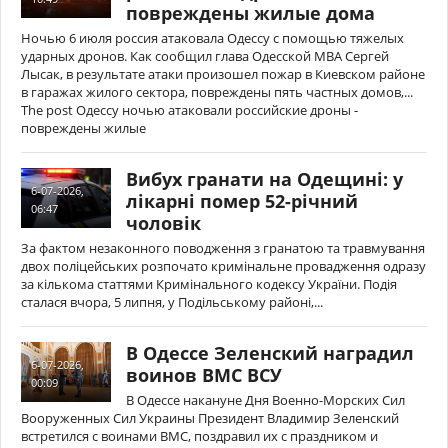
повреждены жилые дома
Ночью 6 июля россия атаковала Одессу с помощью тяжелых
ударных дронов. Как сообщил глава Одесской МВА Сергей
Лысак, в результате атаки произошел пожар в Киевском районе
в гаражах жилого сектора, повреждены пять частных домов,...
The post Одессу ночью атаковали российские дроны -
повреждены жилые
Вибух гранати на Одещині: у
6-07-2026,
лікарні помер 52-річний
06:47
чоловік
За фактом незаконного поводження з гранатою та травмування
двох поліцейських розпочато кримінальне провадження одразу
за кількома статтями Кримінального кодексу України. Подія
сталася вчора, 5 липня, у Подільському районі,...
В Одессе Зеленский наградил
6-07-2026,
воинов ВМС ВСУ
00:09
В Одессе накануне Дня Военно-Морских Сил
Вооруженных Сил Украины Президент Владимир Зеленский
встретился с воинами ВМС, поздравил их с праздником и