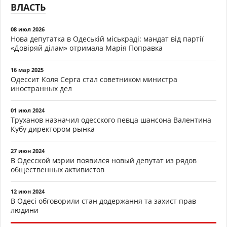
ВЛАСТЬ
08 июл 2026
Нова депутатка в Одеській міськраді: мандат від партії
«Довіряй ділам» отримала Марія Поправка
16 мар 2025
Одессит Коля Серга стал советником министра
иностранных дел
01 июл 2024
Труханов назначил одесского певца шансона Валентина
Кубу директором рынка
27 июн 2024
В Одесской мэрии появился новый депутат из рядов
общественных активистов
12 июн 2024
В Одесі обговорили стан додержання та захист прав
людини