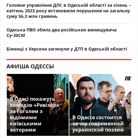
Головне управління ДПС в Одеській області за січень –
квітень 2023 року встановили порушення на загальну
суму 56,3 млн гривень
Одеська ПВО збила два російських винищувача
Су-30СМ
Біженці з Херсона загинули у ДТП в Одеській області
АФИША ОДЕССЫ
В Одесі покажуть
комедію «Ревізор»
за Гоголем з
відомими
В Одессе состоится
київськими
вечер современной
акторами
украинской поэзии