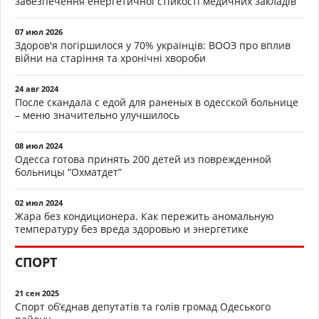
забезпечення енергетичної стійкості медичних закладів
07 июл 2026
Здоров'я погіршилося у 70% українців: ВООЗ про вплив
війни на старіння та хронічні хвороби
24 авг 2024
После скандала с едой для раненых в одесской больнице
– меню значительно улучшилось
08 июл 2024
Одесса готова принять 200 детей из поврежденной
больницы “Охматдет”
02 июл 2024
Жара без кондиционера. Как пережить аномальную
температуру без вреда здоровью и энергетике
СПОРТ
21 сен 2025
Спорт об’єднав депутатів та голів громад Одеського