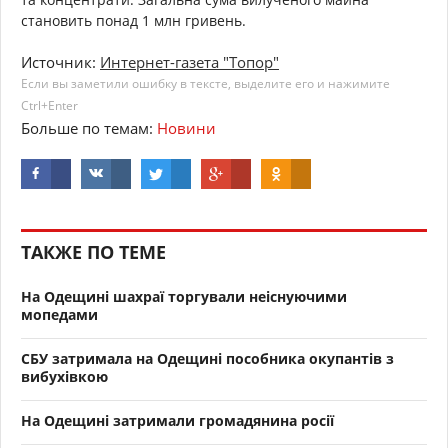
становить понад 1 млн гривень.
Источник:
Интернет-газета "Топор"
Если вы заметили ошибку в тексте, выделите его и нажимите
Ctrl+Enter
Больше по темам:
Новини
ТАКЖЕ ПО ТЕМЕ
На Одещині шахраї торгували неіснуючими
мопедами
СБУ затримала на Одещині пособника окупантів з
вибухівкою
На Одещині затримали громадянина росії