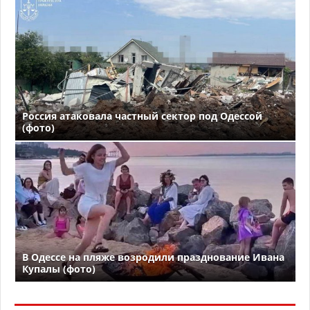
Россия атаковала частный сектор под Одессой
(фото)
В Одессе на пляже возродили празднование Ивана
Купалы (фото)