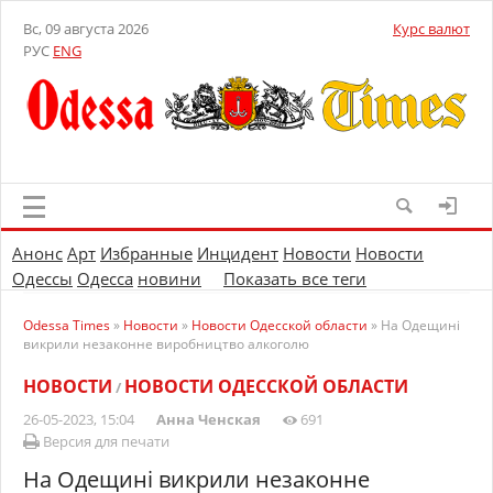
Вс, 09 августа 2026
Курс валют
РУС
ENG
Анонс
Арт
Избранные
Инцидент
Новости
Новости
Одессы
Одесса
новини
Показать все теги
Odessa Times
»
Новости
»
Новости Одесской области
» На Одещині
викрили незаконне виробництво алкоголю
НОВОСТИ
НОВОСТИ ОДЕССКОЙ ОБЛАСТИ
/
26-05-2023, 15:04
Анна Ченская
691
Версия для печати
На Одещині викрили незаконне