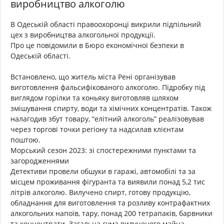
виробництво алкоголю
В Одеській області правоохоронці викрили підпільний
цех з виробництва алкогольної продукції.
Про це повідомили в Бюро економічної безпеки в
Одеській області.
Встановлено, що житель міста Рені організував
виготовлення фальсифікованого алкоголю. Підробку під
виглядом горілки та коньяку виготовляв шляхом
змішування спирту, води та хімічних концентратів. Також
налагодив збут товару, “елітний алкоголь” реалізовував
через торгові точки регіону та надсилав клієнтам
поштою.
Морський сезон 2023: зі спостережними пунктами та
загородженнями
Детективи провели обшуки в гаражі, автомобілі та за
місцем проживання фігуранта та виявили понад 5,2 тис
літрів алкоголю. Вилучено спирт, готову продукцію,
обладнання для виготовлення та розливу контрафактних
алкогольних напоїв, тару, понад 200 тетрапаків, барвники
та концентрати. Загальна сума вилученого майна