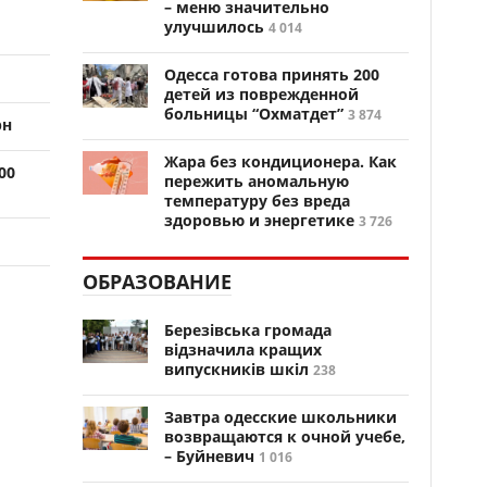
– меню значительно
улучшилось
4 014
Одесса готова принять 200
детей из поврежденной
больницы “Охматдет”
3 874
рн
Жара без кондиционера. Как
00
пережить аномальную
температуру без вреда
здоровью и энергетике
3 726
ОБРАЗОВАНИЕ
Березівська громада
відзначила кращих
випускників шкіл
238
Завтра одесские школьники
возвращаются к очной учебе,
– Буйневич
1 016