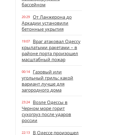
бассейном
От Ланжерона до
20:29
Аркадии установили
бетонные укрытия
Враг атаковал Одессу
19:07
крылатыми ракетами – в
районе порта произошел
масштабный пожар
Газовый или
00:14
угольный гриль: какой
вариант лучше для
загородного дома
Возле Одессы в
23:24
Черном море горит
сухогруз после ударов
россии
В Одессе произошел
22:13