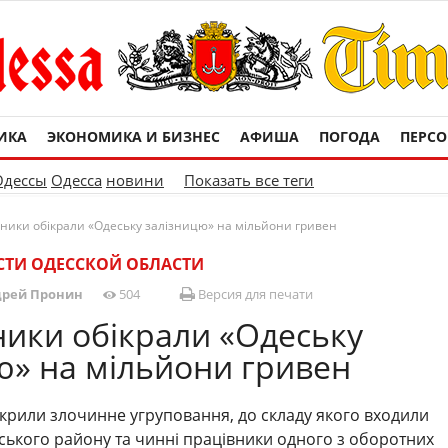
ИКА
ЭКОНОМИКА И БИЗНЕС
АФИША
ПОГОДА
ПЕРС
Одессы
Одесса
новини
Показать все теги
ники обікрали «Одеську залізницю» на мільйони гривен
ТИ ОДЕССКОЙ ОБЛАСТИ
рей Пронин
504
Версия для печати
ики обікрали «Одеську
ю» на мільйони гривен
рили злочинне угруповання, до складу якого входили
ького району та чинні працівники одного з оборотних