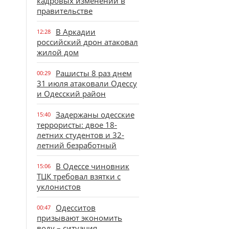
кадровых изменений в
правительстве
В Аркадии
12:28
российский дрон атаковал
жилой дом
Рашисты 8 раз днем
00:29
31 июля атаковали Одессу
и Одесский район
Задержаны одесские
15:40
террористы: двое 18-
летних студентов и 32-
летний безработный
В Одессе чиновник
15:06
ТЦК требовал взятки с
уклонистов
Одесситов
00:47
призывают экономить
воду – ситуация