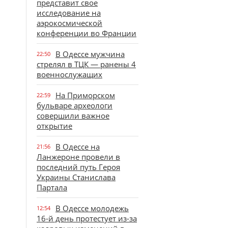
представит свое
исследование на
аэрокосмической
конференции во Франции
В Одессе мужчина
22:50
стрелял в ТЦК — ранены 4
военнослужащих
На Приморском
22:59
бульваре археологи
совершили важное
открытие
В Одессе на
21:56
Ланжероне провели в
последний путь Героя
Украины Станислава
Партала
В Одессе молодежь
12:54
16-й день протестует из-за