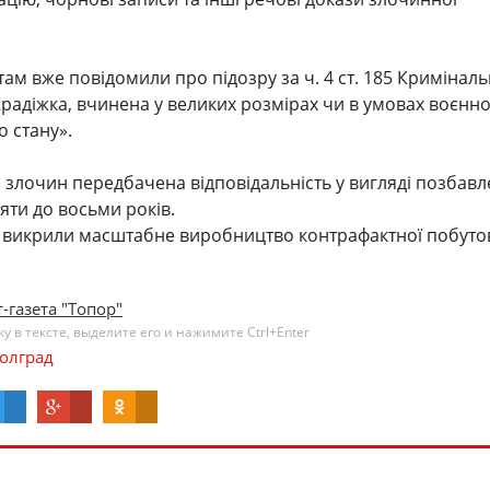
там вже повідомили про підозру за ч. 4 ст. 185 Кримінал
Крадіжка, вчинена у великих розмірах чи в умовах воєнн
 стану».
 злочин передбачена відповідальність у вигляді позбав
'яти до восьми років.
і викрили масштабне виробництво контрафактної побуто
-газета "Топор"
 в тексте, выделите его и нажимите Ctrl+Enter
олград