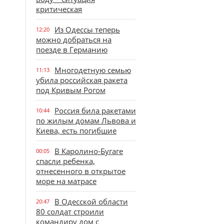
критическая
Из Одессы теперь
12:20
можно добраться на
поезде в Германию
Многодетную семью
11:13
убила российская ракета
под Кривым Рогом
Россия била ракетами
10:44
по жилым домам Львова и
Киева, есть погибшие
В Каролино-Бугаге
00:05
спасли ребенка,
отнесенного в открытое
море на матрасе
В Одесской области
20:47
80 солдат строили
командиру дом с