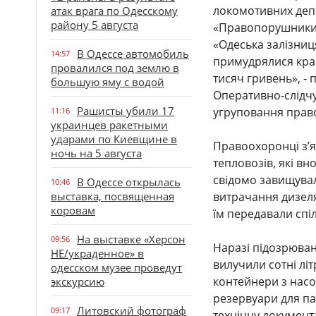
локомотивних депо
атак врага по Одесскому
району 5 августа
«Правопорушники з
«Одеська залізниц
В Одессе автомобиль
14:57
примудрялися крас
провалился под землю в
тисяч гривень», - 
большую яму с водой
Оперативно-слідч
Рашисты убили 17
угруповання прав
11:16
украинцев ракетными
ударами по Киевщине в
Правоохоронці з’я
ночь на 5 августа
тепловозів, які вн
свідомо завищувал
В Одессе открылась
10:46
выставка, посвященная
витрачання дизеля
коровам
їм передавали спіл
На выставке «Херсон
09:56
Наразі підозрюван
НЕ/украденное» в
вилучили сотні лі
одесском музее проведут
контейнери з нас
экскурсию
резервуари для па
Литовский фотограф
09:17
технічну документ