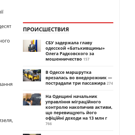
ії
десят
ПРОИСШЕСТВИЯ
ного
СБУ задержала главу
одесской «Батькивщины»
Олега Радковского за
мошенничество
157
В Одессе маршрутка
врезалась во внедорожник —
пострадали три пассажира
ування
274
На Одещині начальник
управління міграційного
контролю накопичив активи,
що перевищують його
офіційні доходи на 13 млн г
зеля,
766