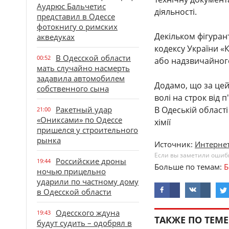
Аудрюс Бальчетис
діяльності.
представил в Одессе
фотокнигу о римских
Декільком фігуран
акведуках
кодексу України «
В Одесской области
00:52
або надзвичайного
мать случайно насмерть
задавила автомобилем
Додамо, що за цей
собственного сына
волі на строк від п
Ракетный удар
В Одеській област
21:00
«Ониксами» по Одессе
хімії
пришелся у строительного
рынка
Источник:
Интернет
Если вы заметили ошибку
Российские дроны
19:44
Больше по темам:
Б
ночью прицельно
ударили по частному дому
в Одесской области
Одесского ждуна
19:43
ТАКЖЕ ПО ТЕМЕ
будут судить – одобрял в