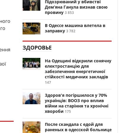
Підозрюваний у вбивстві
Дем’яна Ганула визнав свою
провину
3 853
ьного
В Одессе машина влетела в
ого
заправку
3 782
ЗДОРОВЬЕ
лення
На Одещині відкрили сонячну
вої
електростанцію для
забезпечення енергетичної
стійкості медичних закладів
147
Здоров'я погіршилося у 70%
українців: ВООЗ про вплив
війни на старіння та хронічні
хвороби
175
После скандала с едой для
раненых в одесской больнице