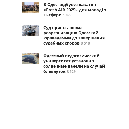
В Одесі відбувся хакатон
«Fresh AIR 2025» для молоді з
ІТ-сфери
1 027
Суд приостановил
реорганизацию Одесской
юракадемии до завершения
судебных споров
3 518
Одесский педагогический
университет установил
солнечные панели на случай
блекаутов
3 529