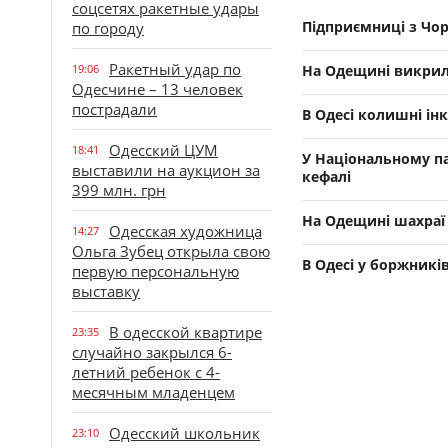
соцсетях ракетные удары
Підприємниці з Чор
по городу
Ракетный удар по
19:06
На Одещині викрил
Одесчине – 13 человек
пострадали
В Одесі колишні ін
Одесский ЦУМ
18:41
У Національному п
выставили на аукцион за
кефалі
399 млн. грн
На Одещині шахраї
Одесская художница
14:27
Ольга Зубец открыла свою
В Одесі у боржникі
первую персональную
выставку
В одесской квартире
23:35
случайно закрылся 6-
летний ребенок с 4-
месячным младенцем
Одесский школьник
23:10