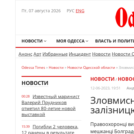
Пт, 07 августа 2026
РУС
ENG
НОВОСТИ
МОЯ ОДЕССА
ВЛАСТЬ И ПОЛИТ
Анонс
Арт
Избранные
Инцидент
Новости
Новости 
Odessa Times
»
Новости
»
Новости Одесской области
» Зловмис
НОВОСТИ
НОВОС
/
НОВОСТИ
12-06-2023, 19:51
Анд
Известный маринист
Зловмисн
00:28
Валерий Прудников
залізниц
отметил 80-летие новой
выставкой
Правоохоронці вик
Погибли 2 человека,
15:39
мешканці Болградс
12 ранены в результате