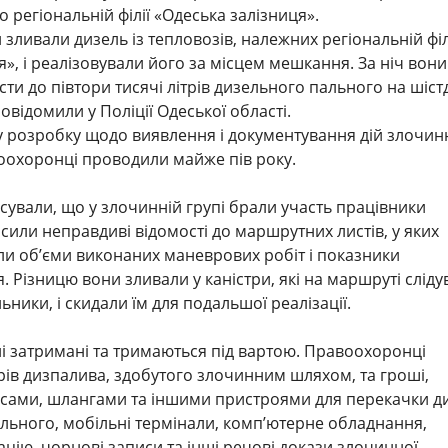
 регіональній філії «Одеська залізниця».
ливали дизель із тепловозів, належних регіональній філ
я», і реалізовували його за місцем мешкання. За ніч вони
ти до півтори тисячі літрів дизельного пального на шіст
повідомили у Поліції Одеської області.
у розробку щодо виявлення і документування дій злочин
оохоронці проводили майже пів року.
сували, що у злочинній групі брали участь працівники
осили неправдиві відомості до маршрутних листів, у яких
и об’єми виконаних маневрових робіт і показники
. Різницю вони зливали у каністри, які на маршруті слід
ьники, і скидали їм для подальшої реалізації.
і затримані та тримаються під вартою. Правоохоронці
трів дизпалива, здобутого злочинним шляхом, та гроші,
осами, шлангами та іншими пристроями для перекачки ди
льного, мобільні термінали, комп’ютерне обладнання,
ацію, чорнові записи та інші речові докази злочинної