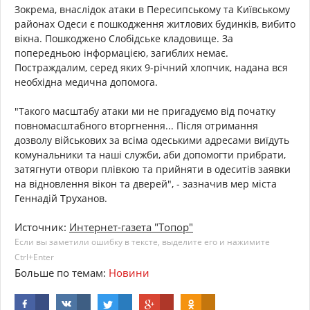
Зокрема, внаслідок атаки в Пересипському та Київському
районах Одеси є пошкодження житлових будинків, вибито
вікна. Пошкоджено Слобідське кладовище. За
попередньою інформацією, загиблих немає.
Постраждалим, серед яких 9-річний хлопчик, надана вся
необхідна медична допомога.
"Такого масштабу атаки ми не пригадуємо від початку
повномасштабного вторгнення... Після отримання
дозволу військових за всіма одеськими адресами виїдуть
комунальники та наші служби, аби допомогти прибрати,
затягнути отвори плівкою та прийняти в одеситів заявки
на відновлення вікон та дверей", - зазначив мер міста
Геннадій Труханов.
Источник:
Интернет-газета "Топор"
Если вы заметили ошибку в тексте, выделите его и нажимите
Ctrl+Enter
Больше по темам:
Новини