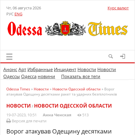
Чт, 06 августа 2026
Курс валют
РУС
ENG
Анонс
Арт
Избранные
Инцидент
Новости
Новости
Одессы
Одесса
новини
Показать все теги
Odessa Times
»
Новости
»
Новости Одесской области
» Ворог
атакував Одещину десятками ракет та ударних безпілотників
НОВОСТИ
НОВОСТИ ОДЕССКОЙ ОБЛАСТИ
/
19-07-2023, 10:51
Анна Ченская
513
Версия для печати
Ворог атакував Одещину десятками