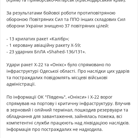
За результатами бойової роботи протиповітряною
обороною Повітряних Сил та ППО інших складових Сил
оборони України знищено 37 повітряних цілей:
- 13 крилатих ракет «Калібр»;
- 1 керовану авіаційну ракету Х-59;
- 23 ударних БпЛА «Shahed-136/131».
Удари ракет Х-22 та «Онікс» було спрямовано по
інфраструктурі Одеської області. Про наслідки цих ударів
та постраждалих повідомлять місцеві військові
адміністрації.
По інформації ОК "Південь", «Онікси» і Х-22 ворог
спрямував на портову і критичну інфраструктуру. Влучив
в зерновий і олійний термінал, пошкодив резервуари та
обладнання для завантаження, зайнялась пожежа, всі
компетентні служби працюють над ліквідацією наслідків.
Інформація про постраждалих не надходила.