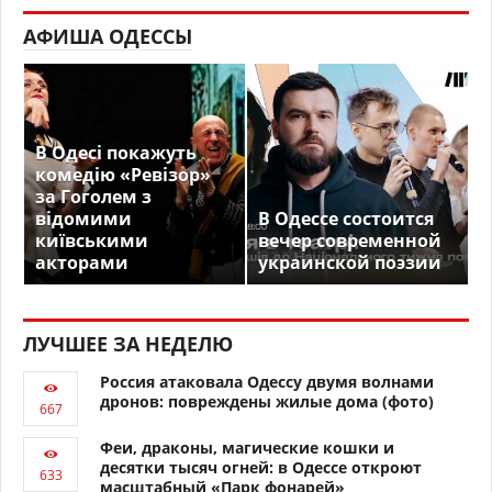
АФИША ОДЕССЫ
В Одесі покажуть
комедію «Ревізор»
за Гоголем з
відомими
В Одессе состоится
київськими
вечер современной
акторами
украинской поэзии
ЛУЧШЕЕ ЗА НЕДЕЛЮ
Россия атаковала Одессу двумя волнами
дронов: повреждены жилые дома (фото)
Феи, драконы, магические кошки и
десятки тысяч огней: в Одессе откроют
масштабный «Парк фонарей»