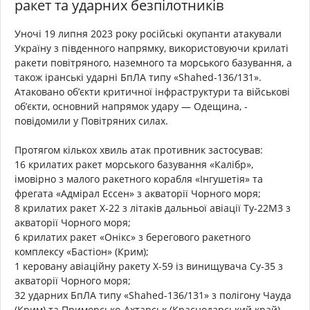
ракет та ударних безпілотників
Уночі 19 липня 2023 року російські окупанти атакували
Україну з південного напрямку, використовуючи крилаті
ракети повітряного, наземного та морського базування, а
також іранські ударні БпЛА типу «Shahed-136/131».
Атаковано об’єкти критичної інфраструктури та військові
об’єкти, основний напрямок удару — Одещина, -
повідомили у Повітряних силах.
Протягом кількох хвиль атак противник застосував:
16 крилатих ракет морського базування «Калібр»,
імовірно з малого ракетного корабля «Інгушетія» та
фрегата «Адмірал Ессен» з акваторії Чорного моря;
8 крилатих ракет Х-22 з літаків дальньої авіації Ту-22М3 з
акваторії Чорного моря;
6 крилатих ракет «Онікс» з берегового ракетного
комплексу «Бастіон» (Крим);
1 керовану авіаційну ракету Х-59 із винищувача Су-35 з
акваторії Чорного моря;
32 ударних БпЛА типу «Shahed-136/131» з полігону Чауда
(Крим) та Приморсько-Ахтарськ (Краснодарський край).