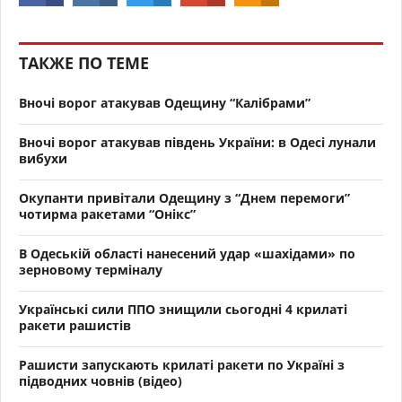
ТАКЖЕ ПО ТЕМЕ
Вночі ворог атакував Одещину “Калібрами”
Вночі ворог атакував південь України: в Одесі лунали
вибухи
Окупанти привітали Одещину з “Днем перемоги”
чотирма ракетами “Онікс”
В Одеській області нанесений удар «шахідами» по
зерновому терміналу
Українські сили ППО знищили сьогодні 4 крилаті
ракети рашистів
Рашисти запускають крилаті ракети по Україні з
підводних човнів (відео)