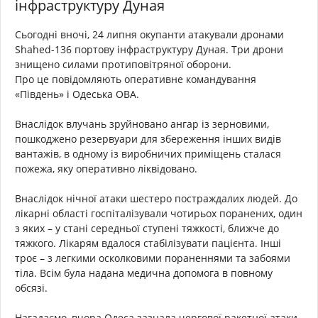
інфраструктуру Дуная
Сьогодні вночі, 24 липня окупанти атакували дронами
Shahed-136 портову інфраструктуру Дуная. Три дрони
знищено силами протиповітряної оборони.
Про це повідомляють оперативне командування
«Південь» і Одеська ОВА.
Внаслідок влучань зруйновано ангар із зерновими,
пошкоджено резервуари для збереження інших видів
вантажів, в одному із виробничих приміщень сталася
пожежа, яку оперативно ліквідовано.
Внаслідок нічної атаки шестеро постраждалих людей. До
лікарні області госпіталізували чотирьох поранених, один
з яких – у стані середньої ступені тяжкості, ближче до
тяжкого. Лікарям вдалося стабілізувати пацієнта. Інші
троє – з легкими осколковими пораненнями та забоями
тіла. Всім була надана медична допомога в повному
обсязі.
Нагадаємо, вчора Одеса зазнала чергової ракетної атаки