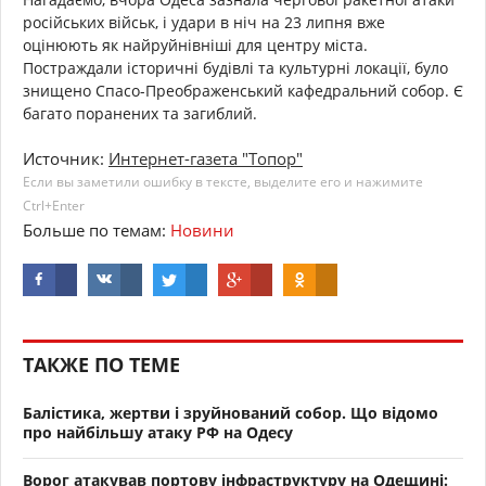
російських військ, і удари в ніч на 23 липня вже
оцінюють як найруйнівніші для центру міста.
Постраждали історичні будівлі та культурні локації, було
знищено Спасо-Преображенський кафедральний собор. Є
багато поранених та загиблий.
Источник:
Интернет-газета "Топор"
Если вы заметили ошибку в тексте, выделите его и нажимите
Ctrl+Enter
Больше по темам:
Новини
ТАКЖЕ ПО ТЕМЕ
Балістика, жертви і зруйнований собор. Що відомо
про найбільшу атаку РФ на Одесу
Ворог атакував портову інфраструктуру на Одещині: