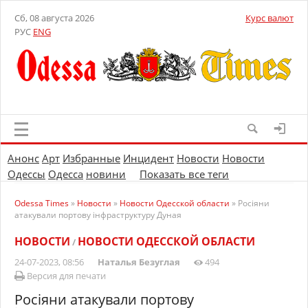
Сб, 08 августа 2026
Курс валют
РУС
ENG
Анонс
Арт
Избранные
Инцидент
Новости
Новости
Одессы
Одесса
новини
Показать все теги
Odessa Times
»
Новости
»
Новости Одесской области
» Росіяни
атакували портову інфраструктуру Дуная
НОВОСТИ
НОВОСТИ ОДЕССКОЙ ОБЛАСТИ
/
24-07-2023, 08:56
Наталья Безуглая
494
Версия для печати
Росіяни атакували портову