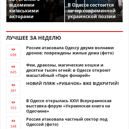
відомими
В Одессе состоится
київськими
вечер современной
акторами
украинской поэзии
ЛУЧШЕЕ ЗА НЕДЕЛЮ
Россия атаковала Одессу двумя волнами
дронов: повреждены жилые дома (фото)
Феи, драконы, магические кошки и
десятки тысяч огней: в Одессе откроют
масштабный «Парк фонарей»
НОВИЙ ПЛЯЖ «РИБАЧОК» ВЖЕ ВІДКРИТИЙ!
В Одессе открылась XXVI Всеукраинская
выставка-форум «Украинская книга на
Одесчине»
Россия атаковала частный сектор под
Одессой (фото)