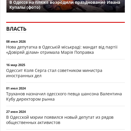
В Одессе на пляже возродили празднование Ивана
Купалы (фото)
ВЛАСТЬ
08 июл 2026
Нова депутатка в Одеській міськраді: мандат від партії
«Довіряй ділам» отримала Марія Поправка
16 мар 2025
Одессит Коля Серга стал советником министра
иностранных дел
01 июл 2024
Труханов назначил одесского певца шансона Валентина
Кубу директором рынка
27 июн 2024
В Одесской мэрии появился новый депутат из рядов
общественных активистов