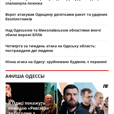
спалахнула пожежа
Ворог атакував Одещину десятками ракет та ударних
безпілотників
Над Одеською та Миколаївською областями вночі
збили ворожі БПЛА
Четверта за тиждень атака на Одеську область:
постраждали дві людини
Нічна атака на Одесу: зруйновано будівлю, є поранені
АФИША ОДЕССЫ
В Одесі покажуть
комедію «Ревізор»
за Гоголем з