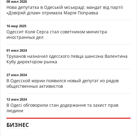
08 июл 2026
Нова депутатка в Одеській міськраді: мандат від партії
«Довіряй ділам» отримала Марія Поправка
16 мар 2025
Одессит Коля Серга стал советником министра
иностранных дел
01 июл 2024
Труханов назначил одесского певца шансона Валентина
Кубу директором рынка
27 июн 2024
В Одесской мэрии появился новый депутат из рядов
общественных активистов
12 июн 2024
В Одесі обговорили стан додержання та захист прав
людини
БИЗНЕС