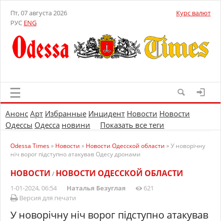
Пт, 07 августа 2026
Курс валют
РУС
ENG
Анонс
Арт
Избранные
Инцидент
Новости
Новости
Одессы
Одесса
новини
Показать все теги
Odessa Times
»
Новости
»
Новости Одесской области
» У новорічну
ніч ворог підступно атакував Одесу дронами
НОВОСТИ
НОВОСТИ ОДЕССКОЙ ОБЛАСТИ
/
1-01-2024, 06:54
Наталья Безуглая
621
Версия для печати
У новорічну ніч ворог підступно атакував