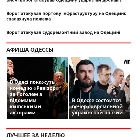
Ворог атакував портову інфраструктуру на Одещині:
спалахнула пожежа
Ворог атакував судоремонтний завод на Одещині
АФИША ОДЕССЫ
В Одесі покажуть
комедію «Ревізор»
за Гоголем з
відомими
В Одессе состоится
київськими
вечер современной
акторами
украинской поэзии
ЛУЧШЕЕ ЗА НЕДЕЛЮ