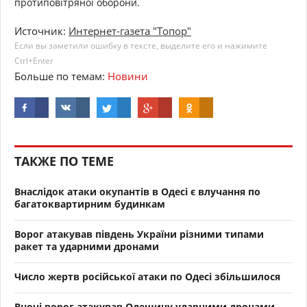
протиповітряної оборони.
Источник:
Интернет-газета "Топор"
Если вы заметили ошибку в тексте, выделите его и нажимите
Ctrl+Enter
Больше по темам:
Новини
ТАКЖЕ ПО ТЕМЕ
Внаслідок атаки окупантів в Одесі є влучання по
багатоквартирним будинкам
Ворог атакував південь України різними типами
ракет та ударними дронами
Число жертв російської атаки по Одесі збільшилося
Вночі ворог атакував Одещину ударними дронами