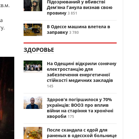
Підозрюваний у вбивстві
в.м.
Дем’яна Ганула визнав свою
провину
3 851
та
В Одессе машина влетела в
у.
заправку
3 780
ЗДОРОВЬЕ
На Одещині відкрили сонячну
електростанцію для
забезпечення енергетичної
стійкості медичних закладів
145
Здоров'я погіршилося у 70%
українців: ВООЗ про вплив
війни на старіння та хронічні
хвороби
175
После скандала с едой для
раненых в одесской больнице