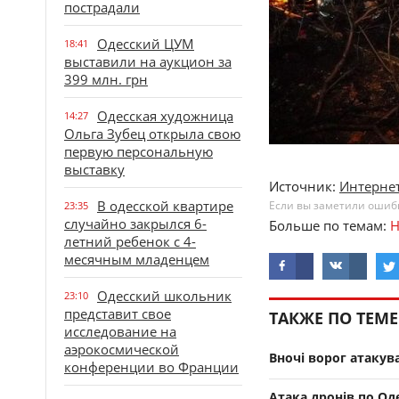
пострадали
Одесский ЦУМ
18:41
выставили на аукцион за
399 млн. грн
Одесская художница
14:27
Ольга Зубец открыла свою
первую персональную
выставку
Источник:
Интернет
В одесской квартире
Если вы заметили ошибку
23:35
случайно закрылся 6-
Больше по темам:
Н
летний ребенок с 4-
месячным младенцем
Одесский школьник
23:10
представит свое
ТАКЖЕ ПО ТЕМЕ
исследование на
аэрокосмической
Вночі ворог атакув
конференции во Франции
Атака дронів по О