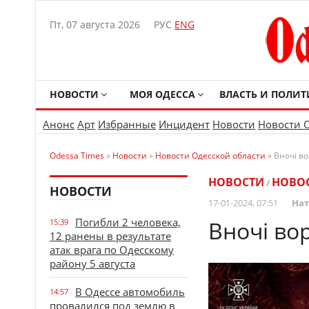
Пт, 07 августа 2026
РУС
ENG
НОВОСТИ
МОЯ ОДЕССА
ВЛАСТЬ И ПОЛИТ
Анонс
Арт
Избранные
Инцидент
Новости
Новости 
Odessa Times
»
Новости
»
Новости Одесской области
» Вночі во
НОВОСТИ
НОВОС
/
НОВОСТИ
17-01-2024, 07:51
Нат
Погибли 2 человека,
Вночі вор
15:39
12 ранены в результате
атак врага по Одесскому
району 5 августа
В Одессе автомобиль
14:57
провалился под землю в