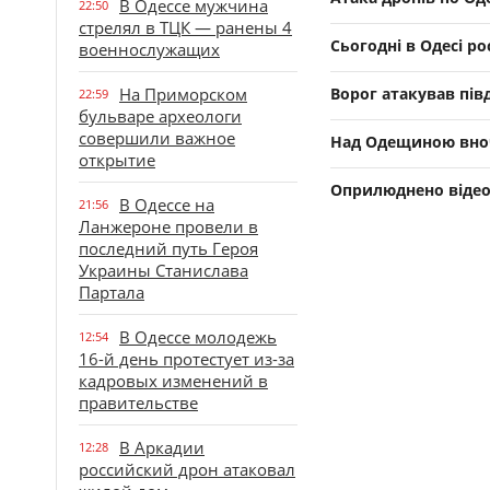
В Одессе мужчина
22:50
стрелял в ТЦК — ранены 4
Сьогодні в Одесі р
военнослужащих
На Приморском
Ворог атакував пі
22:59
бульваре археологи
совершили важное
Над Одещиною вноч
открытие
Оприлюднено відео 
В Одессе на
21:56
Ланжероне провели в
последний путь Героя
Украины Станислава
Партала
В Одессе молодежь
12:54
16-й день протестует из-за
кадровых изменений в
правительстве
В Аркадии
12:28
российский дрон атаковал