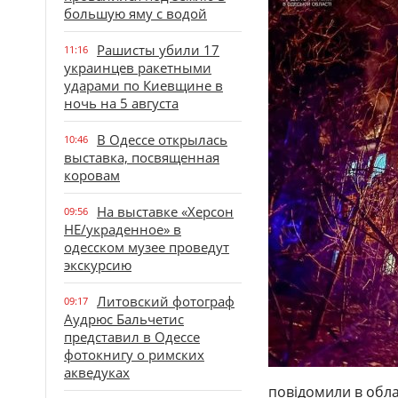
большую яму с водой
Рашисты убили 17
11:16
украинцев ракетными
ударами по Киевщине в
ночь на 5 августа
В Одессе открылась
10:46
выставка, посвященная
коровам
На выставке «Херсон
09:56
НЕ/украденное» в
одесском музее проведут
экскурсию
Литовский фотограф
09:17
Аудрюс Бальчетис
представил в Одессе
фотокнигу о римских
акведуках
повідомили в обла