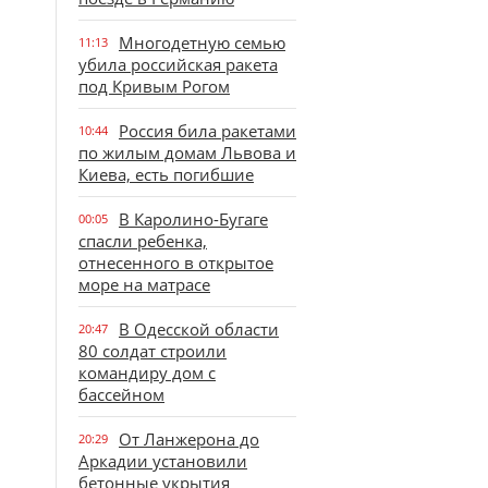
Многодетную семью
11:13
убила российская ракета
под Кривым Рогом
Россия била ракетами
10:44
по жилым домам Львова и
Киева, есть погибшие
В Каролино-Бугаге
00:05
спасли ребенка,
отнесенного в открытое
море на матрасе
В Одесской области
20:47
80 солдат строили
командиру дом с
бассейном
От Ланжерона до
20:29
Аркадии установили
бетонные укрытия