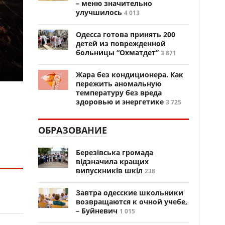
– меню значительно
улучшилось
4 013
Одесса готова принять 200
детей из поврежденной
больницы “Охматдет”
3 871
Жара без кондиционера. Как
пережить аномальную
температуру без вреда
здоровью и энергетике
3 725
ОБРАЗОВАНИЕ
Березівська громада
відзначила кращих
випускників шкіл
238
Завтра одесские школьники
возвращаются к очной учебе,
– Буйневич
1 015