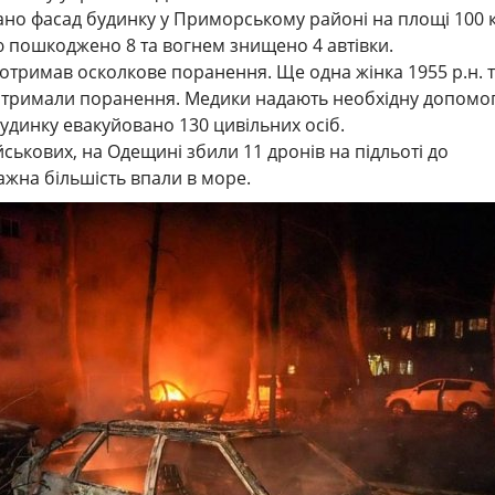
но фасад будинку у Приморському районі на площі 100 к
 пошкоджено 8 та вогнем знищено 4 автівки.
 отримав осколкове поранення. Ще одна жінка 1955 р.н. 
 отримали поранення. Медики надають необхідну допомог
динку евакуйовано 130 цивільних осіб.
йськових, на Одещині збили 11 дронів на підльоті до
жна більшість впали в море.