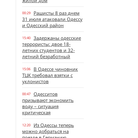
жилой дом
Рашисты 8 раз днем
00:29
31 июля атаковали Одессу
и Одесский район
Задержаны одесские
15:40
террористы: двое 18-
летних студентов и 32-
летний безработный
В Одессе чиновник
15:06
ТЦК требовал взятки с
уклонистов
Одесситов
00:47
призывают экономить
воду – ситуация
критическая
Из Одессы теперь
12:20
можно добраться на
поезде в Германию