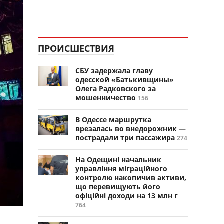
ПРОИСШЕСТВИЯ
СБУ задержала главу
одесской «Батькивщины»
Олега Радковского за
мошенничество
156
В Одессе маршрутка
врезалась во внедорожник —
пострадали три пассажира
274
На Одещині начальник
управління міграційного
контролю накопичив активи,
що перевищують його
офіційні доходи на 13 млн г
764