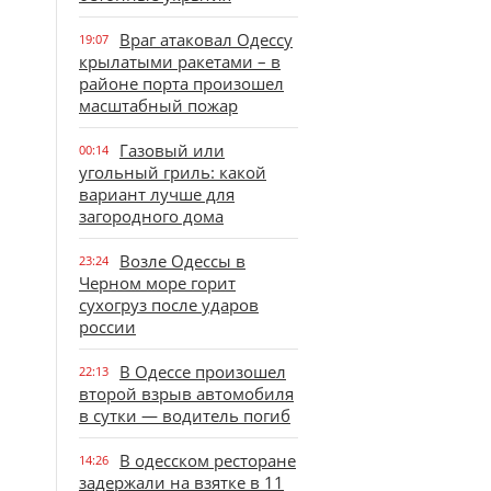
Враг атаковал Одессу
19:07
крылатыми ракетами – в
районе порта произошел
масштабный пожар
Газовый или
00:14
угольный гриль: какой
вариант лучше для
загородного дома
Возле Одессы в
23:24
Черном море горит
сухогруз после ударов
россии
В Одессе произошел
22:13
второй взрыв автомобиля
в сутки — водитель погиб
В одесском ресторане
14:26
задержали на взятке в 11