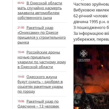
В Одесской области
00:52
Частково зруйнова
мать случайно насмерть
Вибуховою хвилею
задавила автомобилем
62-річний чоловік
собственного сына
дівчина 1995 р.н.
З пошкодженого бу
Ракетный удар
21:00
«Ониксами» по Одессе
За інформацією ві
пришелся у строительного
узбережжя, перева
рынка
Российские дроны
19:44
ночью прицельно
ударили по частному дому
в Одесской области
Одесского ждуна
19:43
будут судить – одобрял в
соцсетях ракетные удары
по городу
Ракетный удар по
19:06
Одесчине – 13 человек