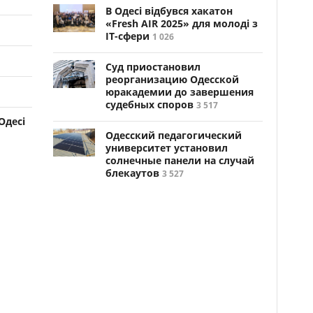
В Одесі відбувся хакатон
«Fresh AIR 2025» для молоді з
ІТ-сфери
1 026
Суд приостановил
реорганизацию Одесской
юракадемии до завершения
судебных споров
3 517
Одесі
Одесский педагогический
университет установил
солнечные панели на случай
блекаутов
3 527