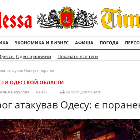
ИКА
ЭКОНОМИКА И БИЗНЕС
АФИША
ПОГОДА
ПЕРС
Одессы
Одесса
новини
Показать все теги
рог атакував Одесу: є поранені
ТИ ОДЕССКОЙ ОБЛАСТИ
алья Безуглая
417
Версия для печати
ог атакував Одесу: є поране