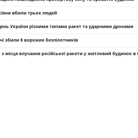
осіяни вбили трьох людей
вдень України різними типами ракет та ударними дронами
і збили 8 ворожих безпілотників
з місця влучання російської ракети у житловий будинок в 