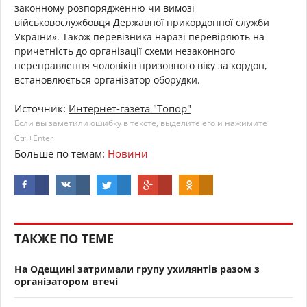
законному розпорядженню чи вимозі
військовослужбовця Державної прикордонної служби
України». Також перевізника наразі перевіряють на
причетність до організації схеми незаконного
переправлення чоловіків призовного віку за кордон,
встановлюється організатор оборудки.
Источник:
Интернет-газета "Топор"
Если вы заметили ошибку в тексте, выделите его и нажимите
Ctrl+Enter
Больше по темам:
Новини
ТАКЖЕ ПО ТЕМЕ
На Одещині затримали групу ухилянтів разом з
організатором втечі