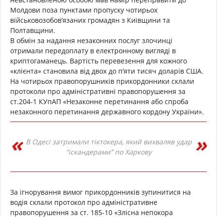
Молдови поза пунктами пропуску чотирьох
військовозобов’язаних громадян з Київщини та
Полтавщини.
В обмін за надання незаконних послуг злочинці
отримали передоплату в електронному вигляді в
криптогаманець. Вартість перевезення для кожного
«клієнта» становила від двох до п’яти тисяч доларів США.
На чотирьох правопорушників прикордонники склали
протоколи про адміністративні правопорушення за
ст.204-1 КУпАП «Незаконне перетинання або спроба
незаконного перетинання державного кордону України».
В Одесі затримали тіктокера, який вихваляв удар
“іскандерами” по Харкову
За ігнорування вимог прикордонників зупинитися на
водія склали протокол про адміністративне
правопорушення за ст. 185-10 «Злісна непокора