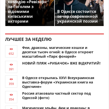
комедію «Ревізор»
за Гоголем з
відомими
В Одессе состоится
київськими
вечер современной
акторами
украинской поэзии
ЛУЧШЕЕ ЗА НЕДЕЛЮ
Феи, драконы, магические кошки и
десятки тысяч огней: в Одессе откроют
масштабный «Парк фонарей»
НОВИЙ ПЛЯЖ «РИБАЧОК» ВЖЕ ВІДКРИТИЙ!
В Одессе открылась XXVI Всеукраинская
выставка-форум «Украинская книга на
Одесчине»
Россия атаковала частный сектор под
Одессой (фото)
Магические эльфы, феи и драконы: в