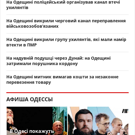
На Одещині поліцейський організував канал втечі
ухилянтів
На Одещині викрили черговий канал переправлення
військовозобов’язаних
На Одещині викрили групу ухилянтів, які мали намір
втекти в ПМР
На надувній подушці через Дунай: на Одещині
затримали порушника кордону
На Одещині митник вимагав кошти за незаконне
перевезення товару
АФИША ОДЕССЫ
В Одесі покажуть