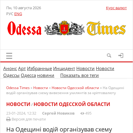
Пн, 10 августа 2026
Курс валют
РУС
ENG
Анонс
Арт
Избранные
Инцидент
Новости
Новости
Одессы
Одесса
новини
Показать все теги
Odessa Times
»
Новости
»
Новости Одесской области
» На Одещині
водій організував схему вивезення ухилянтів за кріптовалюту
НОВОСТИ
НОВОСТИ ОДЕССКОЙ ОБЛАСТИ
/
23-01-2024, 12:32
Сергей Новиков
495
Версия для печати
На Одещині водій організував схему