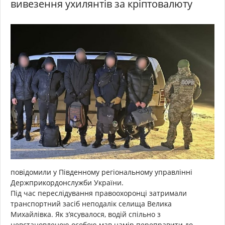
вивезення ухилянтів за кріптовалюту
повідомили у Південному регіональному управлінні
Держприкордонслужби України.
Під час переслідування правоохоронці затримали
транспортний засіб неподалік селища Велика
Михайлівка. Як з’ясувалося, водій спільно з
невстановленою особою мав намір переправити до