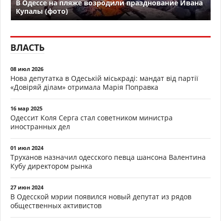
В Одессе на пляже возродили празднование Ивана
Купалы (фото)
ВЛАСТЬ
08 июл 2026
Нова депутатка в Одеській міськраді: мандат від партії
«Довіряй ділам» отримала Марія Поправка
16 мар 2025
Одессит Коля Серга стал советником министра
иностранных дел
01 июл 2024
Труханов назначил одесского певца шансона Валентина
Кубу директором рынка
27 июн 2024
В Одесской мэрии появился новый депутат из рядов
общественных активистов