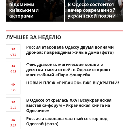
відомими
В Одессе состоится
київськими
вечер современной
акторами
украинской поэзии
ЛУЧШЕЕ ЗА НЕДЕЛЮ
Россия атаковала Одессу двумя волнами
дронов: повреждены жилые дома (фото)
Феи, драконы, магические кошки и
десятки тысяч огней: в Одессе откроют
масштабный «Парк фонарей»
НОВИЙ ПЛЯЖ «РИБАЧОК» ВЖЕ ВІДКРИТИЙ!
В Одессе открылась XXVI Всеукраинская
выставка-форум «Украинская книга на
Одесчине»
Россия атаковала частный сектор под
Одессой (фото)