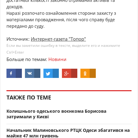
достатньої кількості законно отриманих активів та
доходів.
Наразі розпочато ознайомлення сторони захисту з
матеріалами провадження, після чого справу буде
передано до суду.
Источник:
Интернет-газета "Топор"
Если вы заметили ошибку в тексте, выделите его и нажимите
Ctrl+Enter
Больше по темам:
Новини
ТАКЖЕ ПО ТЕМЕ
Колишнього одеського воєнкома Борисова
затримали у Києві
Начальник Малиновського РТЦК Одеси збагатився на
майже 47 млн гривень