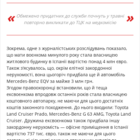
Обмежено придатних до служби почнуть у травні
повторно викликати до ТЦК на медкомісію
Зокрема, одне з журналістських розслідувань показало,
що мати воєнкома минулого року стала власницею
житлового будинку в Іспанії вартістю понад 4 млн євро.
Також з’ясувалось, що, окрім елітної закордонної
нерухомості, вона цьогоріч придбала ще й автомобіль
Mercedes-Benz EQV за майже 3 млн грн.
Згодом правоохоронці встановили, що й теща
ексвоєнкома впродовж останніх років стала власницею
коштовного автопарку, не маючи для цього достатніх
коштів законного походження. До нього входили: Toyota
Land Cruiser Prado, Mercedes-Benz G 63 AMG, Toyota Land
Cruiser. Дружина ексвоєнкома також придбала іншу
закордонну нерухомість — офісне приміщення в Іспанії
вартістю 737 тис. євро, також не маючи для цього