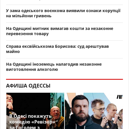
У зама одеського воєнкома виявили ознаки корупції
на мільйони гривень
На Одещині митник вимагав кошти за незаконне
перевезення товару
Справа ексвійськкома Борисова: суд арештував
майно
На Одещині іноземець налагодив незаконне
виготовлення алкоголю
АФИША ОДЕССЫ
В Одесі покажуть
комедію «Ревізор»
за Гоголем з