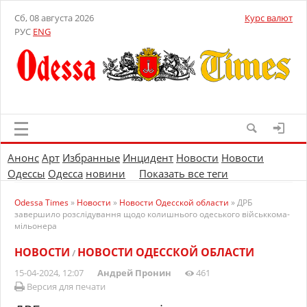
Сб, 08 августа 2026
Курс валют
РУС
ENG
Анонс
Арт
Избранные
Инцидент
Новости
Новости
Одессы
Одесса
новини
Показать все теги
Odessa Times
»
Новости
»
Новости Одесской области
» ДРБ
завершило розслідування щодо колишнього одеського військкома-
мільонера
НОВОСТИ
НОВОСТИ ОДЕССКОЙ ОБЛАСТИ
/
15-04-2024, 12:07
Андрей Пронин
461
Версия для печати