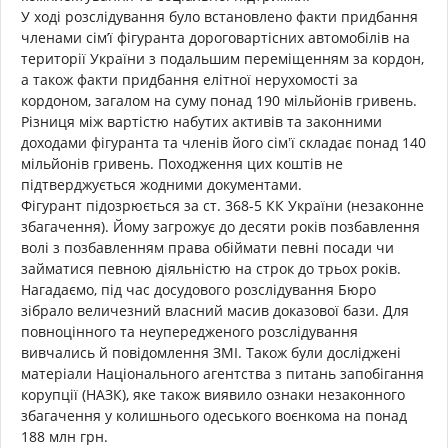
У ході розслідування було встановлено факти придбання
членами сім’ї фігуранта дороговартісних автомобілів на
території України з подальшим переміщенням за кордон,
а також факти придбання елітної нерухомості за
кордоном, загалом на суму понад 190 мільйонів гривень.
Різниця між вартістю набутих активів та законними
доходами фігуранта та членів його сімʼї складає понад 140
мільйонів гривень. Походження цих коштів не
підтверджується жодними документами.
Фігурант підозрюється за ст. 368-5 КК України (незаконне
збагачення). Йому загрожує до десяти років позбавлення
волі з позбавленням права обіймати певні посади чи
займатися певною діяльністю на строк до трьох років.
Нагадаємо, під час досудового розслідування Бюро
зібрало величезний власний масив доказової бази. Для
повноцінного та неупередженого розслідування
вивчались й повідомлення ЗМІ. Також були досліджені
матеріали Національного агентства з питань запобігання
корупції (НАЗК), яке також виявило ознаки незаконного
збагачення у колишнього одеського воєнкома на понад
188 млн грн.