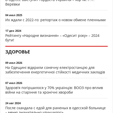
Верёвки
04 июл 2025
Их ждали с 2022-го: репортаж о новом обмене пленными
17 дек 2024
Рейтингу «Народне визнання» – «Одесит року» – 2024
бути!
ЗДОРОВЬЕ
09 июл 2026
На Одещині відкрили сонячну електростанцію для
забезпечення енергетичної стійкості медичних закладів
07 июл 2026
Здоров'я погіршилося у 70% українців: ВООЗ про вплив
війни на старіння та хронічні хвороби
24 авг 2024
После скандала с едой для раненых в одесской больнице
– меню значительно улучшилось