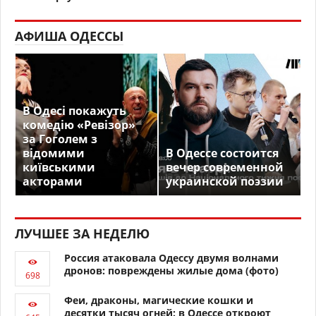
АФИША ОДЕССЫ
В Одесі покажуть
комедію «Ревізор»
за Гоголем з
відомими
В Одессе состоится
київськими
вечер современной
акторами
украинской поэзии
ЛУЧШЕЕ ЗА НЕДЕЛЮ
Россия атаковала Одессу двумя волнами
дронов: повреждены жилые дома (фото)
Феи, драконы, магические кошки и
десятки тысяч огней: в Одессе откроют