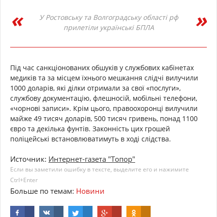
У Ростовську та Волгоградську області рф
прилетіли українські БПЛА
Під час санкціонованих обшуків у службових кабінетах
медиків та за місцем їхнього мешкання слідчі вилучили
1000 доларів, які ділки отримали за свої «послуги»,
службову документацію, флешносій, мобільні телефони,
«чорнові записи». Крім цього, правоохоронці вилучили
майже 49 тисяч доларів, 500 тисяч гривень, понад 1100
євро та декілька фунтів. Законність цих грошей
поліцейські встановлюватимуть в ході слідства.
Источник:
Интернет-газета "Топор"
Если вы заметили ошибку в тексте, выделите его и нажимите
Ctrl+Enter
Больше по темам:
Новини