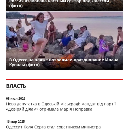
Россия атаковала частный сектор под Одессой
(фото)
В Одессе на пляже возродили празднование Ивана
Купалы (фото)
ВЛАСТЬ
08 июл 2026
Нова депутатка в Одеській міськраді: мандат від партії
«Довіряй ділам» отримала Марія Поправка
16 мар 2025
Одессит Коля Серга стал советником министра