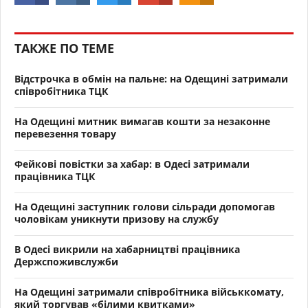
ТАКЖЕ ПО ТЕМЕ
Відстрочка в обмін на пальне: на Одещині затримали
співробітника ТЦК
На Одещині митник вимагав кошти за незаконне
перевезення товару
Фейкові повістки за хабар: в Одесі затримали
працівника ТЦК
На Одещині заступник голови сільради допомогав
чоловікам уникнути призову на службу
В Одесі викрили на хабарництві працівника
Держспоживслужби
На Одещині затримали співробітника військкомату,
який торгував «білими квитками»