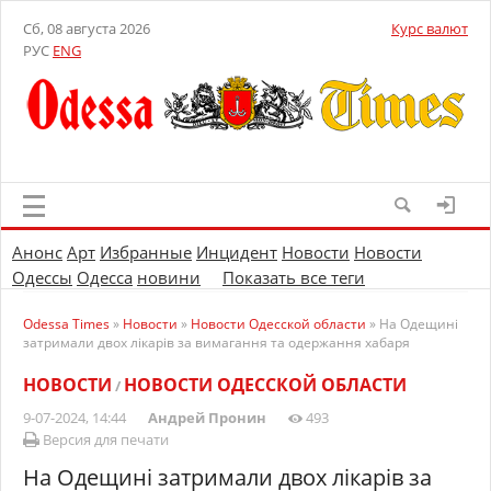
Сб, 08 августа 2026
Курс валют
РУС
ENG
Анонс
Арт
Избранные
Инцидент
Новости
Новости
Одессы
Одесса
новини
Показать все теги
Odessa Times
»
Новости
»
Новости Одесской области
» На Одещині
затримали двох лікарів за вимагання та одержання хабаря
НОВОСТИ
НОВОСТИ ОДЕССКОЙ ОБЛАСТИ
/
9-07-2024, 14:44
Андрей Пронин
493
Версия для печати
На Одещині затримали двох лікарів за