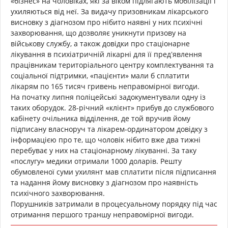
«бізнес» на чоловіках, які за віком підлягають мобілізації і
ухиляються від неї. За видачу призовникам лікарського
висновку з діагнозом про нібито наявні у них психічні
захворювання, що дозволяє уникнути призову на
військову службу, а також довідки про стаціонарне
лікування в психіатричній лікарні для її предʼявлення
працівникам територіального центру комплектування та
соціальної підтримки, «пацієнти» мали б сплатити
лікарям по 165 тисяч гривень неправомірної вигоди.
На початку липня поліцейські задокументували одну із
таких оборудок. 28-річний «клієнт» прибув до службового
кабінету очільника відділення, де той вручив йому
підписану власноруч та лікарем-ординатором довідку з
інформацією про те, що чоловік нібито вже два тижні
перебуває у них на стаціонарному лікуванні. За таку
«послугу» медики отримали 1000 доларів. Решту
обумовленої суми ухилянт мав сплатити після підписання
та надання йому висновку з діагнозом про наявність
психічного захворювання.
Порушників затримали в процесуальному порядку під час
отримання першого траншу неправомірної вигоди.