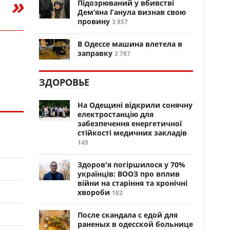
Підозрюваний у вбивстві
Дем’яна Ганула визнав свою
провину
3 857
В Одессе машина влетела в
заправку
3 787
ЗДОРОВЬЕ
На Одещині відкрили сонячну
електростанцію для
забезпечення енергетичної
стійкості медичних закладів
149
Здоров'я погіршилося у 70%
українців: ВООЗ про вплив
війни на старіння та хронічні
хвороби
182
После скандала с едой для
раненых в одесской больнице