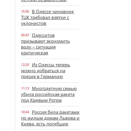
В Одессе чиновник
15:06
ТЦК требовал взятки с
уклонистов
Одесситов
00:47
призывают экономить
воду – ситуация
критическая
Из Одессы теперь
12:20
можно добраться на
поезде в Германию
Многодетную семью
11:13
убила российская ракета
под Кривым Рогом
Россия била ракетами
10:44
по жилым домам Львова и
Киева, есть погибшие