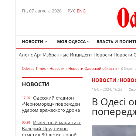
Пт, 07 августа 2026
РУС
ENG
НОВОСТИ
МОЯ ОДЕССА
ВЛАСТЬ И ПОЛИТ
Анонс
Арт
Избранные
Инцидент
Новости
Новости 
Odessa Times
»
Новости
»
Новости Одесской области
» В Одесі
НОВОСТИ
НОВОС
/
НОВОСТИ
16-07-2024, 16:23
Сер
Одесский стадион
В Одесі 
17:40
«Черноморец» поврежден
попередж
ударом вражеского дрона
Известный маринист
00:28
Валерий Прудников
отметил 80-летие новой