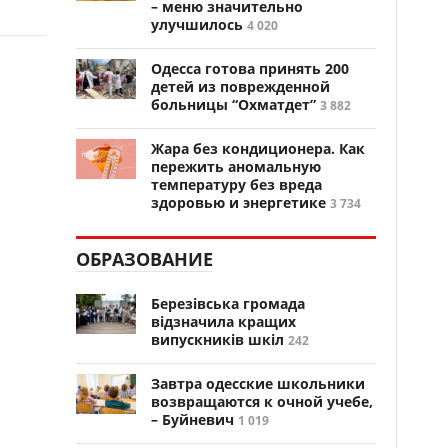
– меню значительно
улучшилось
4 020
Одесса готова принять 200
детей из поврежденной
больницы “Охматдет”
3 882
Жара без кондиционера. Как
пережить аномальную
температуру без вреда
здоровью и энергетике
3 734
ОБРАЗОВАНИЕ
Березівська громада
відзначила кращих
випускників шкіл
242
Завтра одесские школьники
возвращаются к очной учебе,
– Буйневич
1 019