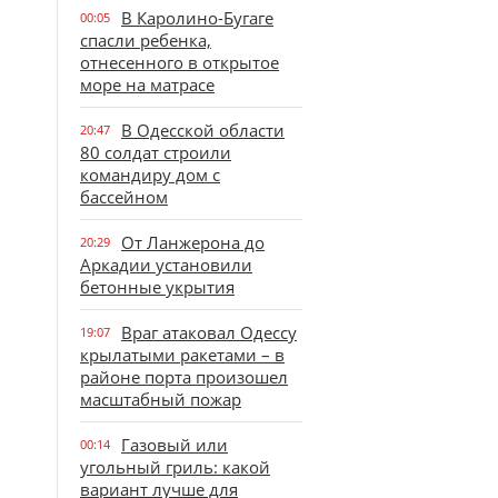
В Каролино-Бугаге
00:05
спасли ребенка,
отнесенного в открытое
море на матрасе
В Одесской области
20:47
80 солдат строили
командиру дом с
бассейном
От Ланжерона до
20:29
Аркадии установили
бетонные укрытия
Враг атаковал Одессу
19:07
крылатыми ракетами – в
районе порта произошел
масштабный пожар
Газовый или
00:14
угольный гриль: какой
вариант лучше для