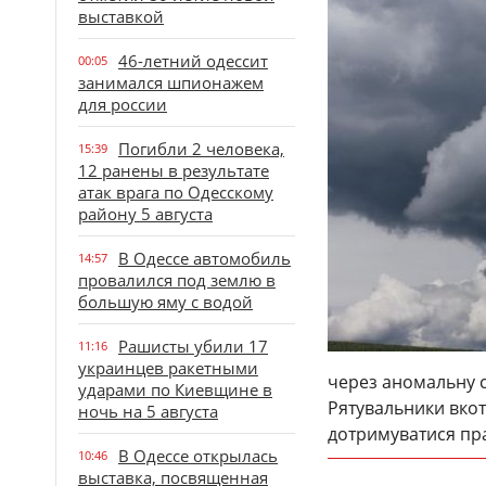
выставкой
46-летний одессит
00:05
занимался шпионажем
для россии
Погибли 2 человека,
15:39
12 ранены в результате
атак врага по Одесскому
району 5 августа
В Одессе автомобиль
14:57
провалился под землю в
большую яму с водой
Рашисты убили 17
11:16
украинцев ракетными
через аномальну с
ударами по Киевщине в
Рятувальники вкот
ночь на 5 августа
дотримуватися пр
В Одессе открылась
10:46
выставка, посвященная