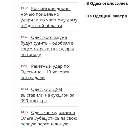
В Одесі оголосили
Российские дроны
19:44
ночью прицельно
На Одещині завтра 
ударили по частному дому
в Одесской области
Одесского ждуна
19:43
будут судить – одобрял в
соцсетях ракетные удары
по городу
Ракетный удар по
19:06
Одесчине – 13 человек
пострадали
Одесский ЦУМ
18:41
выставили на аукцион за
399 млн. грн
Одесская художница
14:27
Ольга Зубец открыла свою
первую персональную