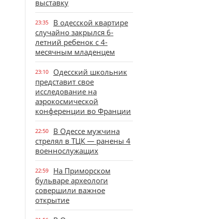
выставку
В одесской квартире
23:35
случайно закрылся 6-
летний ребенок с 4-
месячным младенцем
Одесский школьник
23:10
представит свое
исследование на
аэрокосмической
конференции во Франции
В Одессе мужчина
22:50
стрелял в ТЦК — ранены 4
военнослужащих
На Приморском
22:59
бульваре археологи
совершили важное
открытие