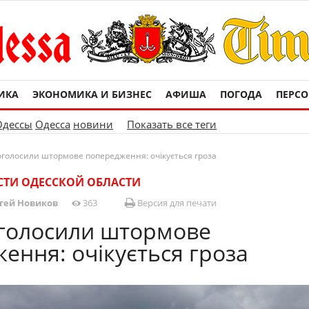
ИКА
ЭКОНОМИКА И БИЗНЕС
АФИША
ПОГОДА
ПЕРС
Одессы
Одесса
новини
Показать все теги
 оголосили штормове попередження: очікується гроза
ТИ ОДЕССКОЙ ОБЛАСТИ
гей Новиков
363
Версия для печати
оголосили штормове
ення: очікується гроза