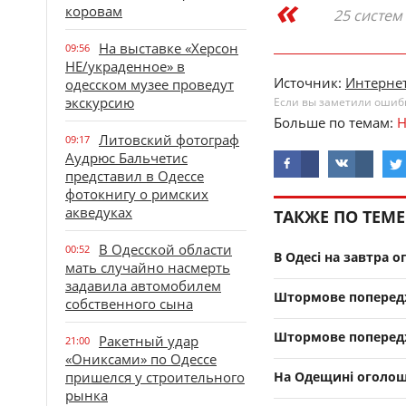
коровам
25 систем
На выставке «Херсон
09:56
НЕ/украденное» в
Источник:
Интернет
одесском музее проведут
экскурсию
Если вы заметили ошибку
Больше по темам:
Н
Литовский фотограф
09:17
Аудрюс Бальчетис
представил в Одессе
фотокнигу о римских
акведуках
ТАКЖЕ ПО ТЕМЕ
В Одесской области
00:52
В Одесі на завтра
мать случайно насмерть
задавила автомобилем
Штормове попередже
собственного сына
Штормове попередж
Ракетный удар
21:00
«Ониксами» по Одессе
пришелся у строительного
На Одещині оголош
рынка