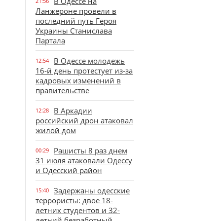
В Одессе на
21:56
Ланжероне провели в
последний путь Героя
Украины Станислава
Партала
В Одессе молодежь
12:54
16-й день протестует из-за
кадровых изменений в
правительстве
В Аркадии
12:28
российский дрон атаковал
жилой дом
Рашисты 8 раз днем
00:29
31 июля атаковали Одессу
и Одесский район
Задержаны одесские
15:40
террористы: двое 18-
летних студентов и 32-
летний безработный