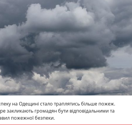
пеку на Одещині стало траплятись більше пожеж.
ре закликають громадян бути відповідальними та
авил пожежної безпеки.