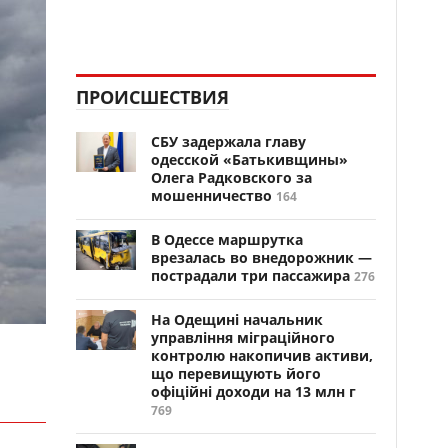
ПРОИСШЕСТВИЯ
СБУ задержала главу
одесской «Батькивщины»
Олега Радковского за
мошенничество
164
В Одессе маршрутка
врезалась во внедорожник —
пострадали три пассажира
276
На Одещині начальник
управління міграційного
контролю накопичив активи,
що перевищують його
офіційні доходи на 13 млн г
769