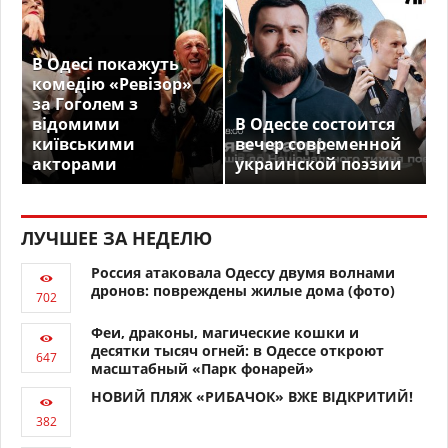
В Одесі покажуть
комедію «Ревізор»
за Гоголем з
відомими
В Одессе состоится
київськими
вечер современной
акторами
украинской поэзии
ЛУЧШЕЕ ЗА НЕДЕЛЮ
Россия атаковала Одессу двумя волнами
дронов: повреждены жилые дома (фото)
Феи, драконы, магические кошки и
десятки тысяч огней: в Одессе откроют
масштабный «Парк фонарей»
НОВИЙ ПЛЯЖ «РИБАЧОК» ВЖЕ ВІДКРИТИЙ!