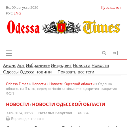
Вс, 09 августа 2026
Курс валют
РУС
ENG
Анонс
Арт
Избранные
Инцидент
Новости
Новости
Одессы
Одесса
новини
Показать все теги
Odessa Times
»
Новости
»
Новости Одесской области
» Одеська
область на 5 місці серед регіонів за кількістю відкритих і закритих
ФОП
НОВОСТИ
НОВОСТИ ОДЕССКОЙ ОБЛАСТИ
/
3-09-2024, 08:58
Наталья Безуглая
334
Версия для печати