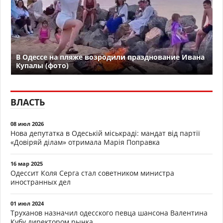
В Одессе на пляже возродили празднование Ивана
Купалы (фото)
ВЛАСТЬ
08 июл 2026
Нова депутатка в Одеській міськраді: мандат від партії
«Довіряй ділам» отримала Марія Поправка
16 мар 2025
Одессит Коля Серга стал советником министра
иностранных дел
01 июл 2024
Труханов назначил одесского певца шансона Валентина
Кубу директором рынка