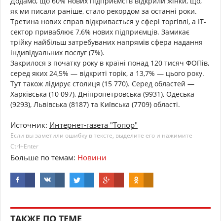
Додамо, що 60% нових підприємств відкрили жінки, що,
як ми писали раніше, стало рекордом за останні роки.
Третина нових справ відкривається у сфері торгівлі, а IT-
сектор приваблює 7,6% нових підприємців. Замикає
трійку найбільш затребуваних напрямів сфера надання
індивідуальних послуг (7%).
Закрилося з початку року в країні понад 120 тисяч ФОПів,
серед яких 24,5% — відкриті торік, а 13,7% — цього року.
Тут також лідирує столиця (15 770). Серед областей —
Харківська (10 097), Дніпропетровська (9931), Одеська
(9293), Львівська (8187) та Київська (7709) області.
Источник:
Интернет-газета "Топор"
Если вы заметили ошибку в тексте, выделите его и нажимите
Ctrl+Enter
Больше по темам:
Новини
ТАКЖЕ ПО ТЕМЕ