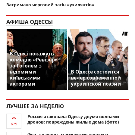
Затримано черговий загін «ухилянтів»
АФИША ОДЕССЫ
В Одесі покажуть
комедію «Ревізор»
за Гоголем з
відомими
В Одессе состоится
київськими
вечер современной
акторами
украинской поэзии
ЛУЧШЕЕ ЗА НЕДЕЛЮ
Россия атаковала Одессу двумя волнами
дронов: повреждены жилые дома (фото)
Феи, драконы, магические кошки и