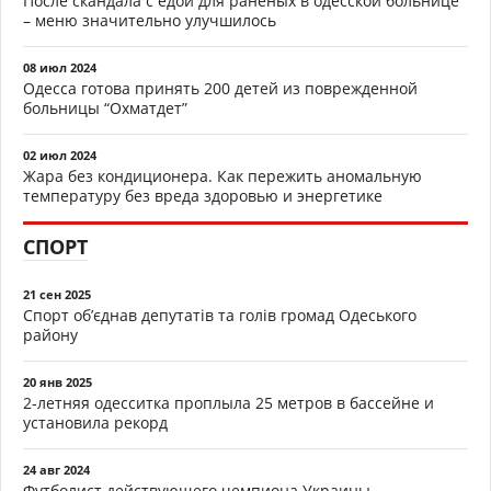
После скандала с едой для раненых в одесской больнице
– меню значительно улучшилось
08 июл 2024
Одесса готова принять 200 детей из поврежденной
больницы “Охматдет”
02 июл 2024
Жара без кондиционера. Как пережить аномальную
температуру без вреда здоровью и энергетике
СПОРТ
21 сен 2025
Спорт об’єднав депутатів та голів громад Одеського
району
20 янв 2025
2-летняя одесситка проплыла 25 метров в бассейне и
установила рекорд
24 авг 2024
Футболист действующего чемпиона Украины