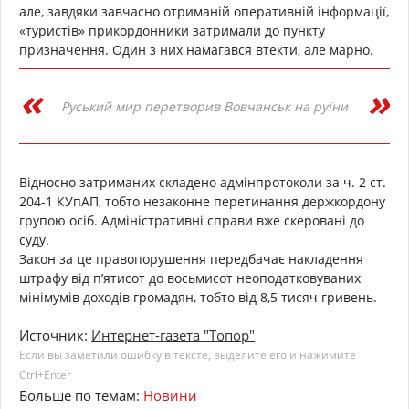
але, завдяки завчасно отриманій оперативній інформації,
«туристів» прикордонники затримали до пункту
призначення. Один з них намагався втекти, але марно.
Руський мир перетворив Вовчанськ на руїни
Відносно затриманих складено адмінпротоколи за ч. 2 ст.
204-1 КУпАП, тобто незаконне перетинання держкордону
групою осіб. Адміністративні справи вже скеровані до
суду.
Закон за це правопорушення передбачає накладення
штрафу від п’ятисот до восьмисот неоподатковуваних
мінімумів доходів громадян, тобто від 8,5 тисяч гривень.
Источник:
Интернет-газета "Топор"
Если вы заметили ошибку в тексте, выделите его и нажимите
Ctrl+Enter
Больше по темам:
Новини