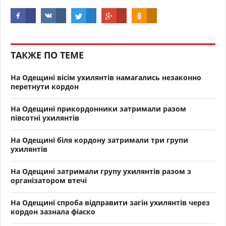
ТАКЖЕ ПО ТЕМЕ
На Одещині вісім ухилянтів намагались незаконно
перетнути кордон
На Одещині прикордонники затримали разом
півсотні ухилянтів
На Одещині біля кордону затримали три групи
ухилянтів
На Одещині затримали групу ухилянтів разом з
організатором втечі
На Одещині спроба відправити загін ухилянтів через
кордон зазнала фіаско