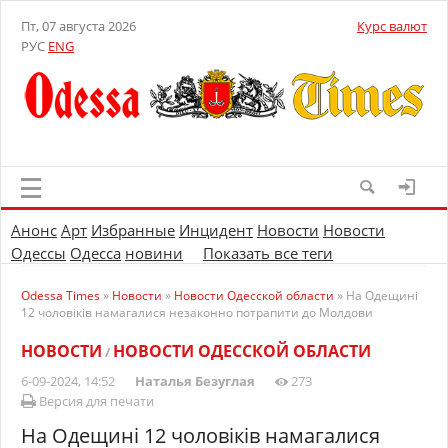
Пт, 07 августа 2026
Курс валют
РУС
ENG
Анонс
Арт
Избранные
Инцидент
Новости
Новости
Одессы
Одесса
новини
Показать все теги
Odessa Times
»
Новости
»
Новости Одесской области
» На Одещині
12 чоловіків намагалися незаконно потрапити до Молдови
НОВОСТИ
НОВОСТИ ОДЕССКОЙ ОБЛАСТИ
/
6-09-2024, 14:52
Наталья Безуглая
273
Версия для печати
На Одещині 12 чоловіків намагалися