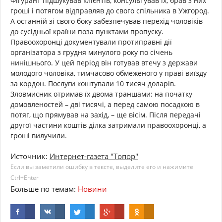
Фігурант підшукував клієнтів, консультував їх, брав з них
гроші і потягом відправляв до свого спільника в Ужгород.
А останній зі свого боку забезпечував перехід чоловіків
до сусідньої країни поза пунктами пропуску.
Правоохоронці документували протиправні дії
організатора з грудня минулого року по січень
нинішнього. У цей період він готував втечу з держави
молодого чоловіка, тимчасово обмеженого у праві виїзду
за кордон. Послуги коштували 10 тисяч доларів.
Зловмисник отримав їх двома траншами: на початку
домовленостей – дві тисячі, а перед самою посадкою в
потяг, що прямував на захід, – ще вісім. Після передачі
другої частини коштів ділка затримали правоохоронці, а
гроші вилучили.
Источник:
Интернет-газета "Топор"
Если вы заметили ошибку в тексте, выделите его и нажимите
Ctrl+Enter
Больше по темам:
Новини