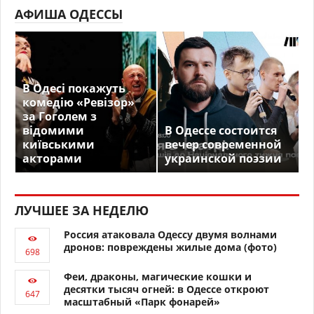
АФИША ОДЕССЫ
В Одесі покажуть
комедію «Ревізор»
за Гоголем з
відомими
В Одессе состоится
київськими
вечер современной
акторами
украинской поэзии
ЛУЧШЕЕ ЗА НЕДЕЛЮ
Россия атаковала Одессу двумя волнами
дронов: повреждены жилые дома (фото)
Феи, драконы, магические кошки и
десятки тысяч огней: в Одессе откроют
масштабный «Парк фонарей»