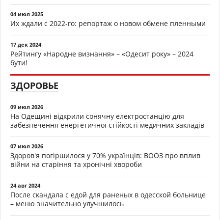
04 июл 2025
Их ждали с 2022-го: репортаж о новом обмене пленными
17 дек 2024
Рейтингу «Народне визнання» – «Одесит року» – 2024
бути!
ЗДОРОВЬЕ
09 июл 2026
На Одещині відкрили сонячну електростанцію для
забезпечення енергетичної стійкості медичних закладів
07 июл 2026
Здоров'я погіршилося у 70% українців: ВООЗ про вплив
війни на старіння та хронічні хвороби
24 авг 2024
После скандала с едой для раненых в одесской больнице
– меню значительно улучшилось