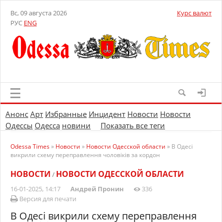
Вс, 09 августа 2026
Курс валют
РУС
ENG
Анонс
Арт
Избранные
Инцидент
Новости
Новости
Одессы
Одесса
новини
Показать все теги
Odessa Times
»
Новости
»
Новости Одесской области
» В Одесі
викрили схему переправлення чоловіків за кордон
НОВОСТИ
НОВОСТИ ОДЕССКОЙ ОБЛАСТИ
/
16-01-2025, 14:17
Андрей Пронин
336
Версия для печати
В Одесі викрили схему переправлення