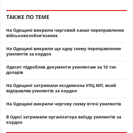
ТАКЖЕ ПО ТЕМЕ
На Одещині викрили черговий канал переправлення
військовозобов’язаних
На Одещині викрили ще одну схему переправлення
ухилянтів за кордон
Одесит підробляв документи ухилянтам за 10 тис
доларів
На Одещині затримали ексдиякона УПЦ МП, який
відправляв ухилянтів за кордон
На Одещині викрили чергову схему втечі ухилянтів
В Одесі затримали організатора виїзду ухилянтів за
кордон