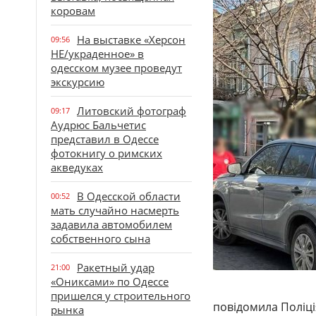
коровам
На выставке «Херсон
09:56
НЕ/украденное» в
одесском музее проведут
экскурсию
Литовский фотограф
09:17
Аудрюс Бальчетис
представил в Одессе
фотокнигу о римских
акведуках
В Одесской области
00:52
мать случайно насмерть
задавила автомобилем
собственного сына
Ракетный удар
21:00
«Ониксами» по Одессе
пришелся у строительного
повідомила Поліція
рынка