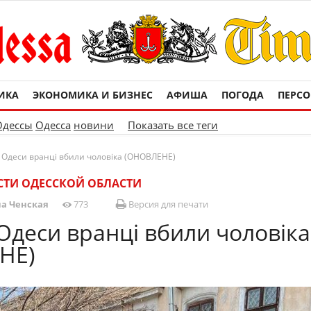
ИКА
ЭКОНОМИКА И БИЗНЕС
АФИША
ПОГОДА
ПЕРС
Одессы
Одесса
новини
Показать все теги
і Одеси вранці вбили чоловіка (ОНОВЛЕНЕ)
ТИ ОДЕССКОЙ ОБЛАСТИ
а Ченская
773
Версия для печати
 Одеси вранці вбили чоловіка
НЕ)