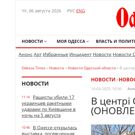
Чт, 06 августа 2026
РУС
ENG
НОВОСТИ
МОЯ ОДЕССА
ВЛАСТЬ И ПОЛИТ
Анонс
Арт
Избранные
Инцидент
Новости
Новости 
Odessa Times
»
Новости
»
Новости Одесской области
» В центр
НОВОСТИ
НОВОС
/
НОВОСТИ
14-03-2025, 10:36
Анн
Рашисты убили 17
В центрі
11:16
украинцев ракетными
(ОНОВЛЕ
ударами по Киевщине в
ночь на 5 августа
В Одессе открылась
10:46
выставка, посвященная