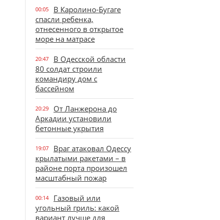
В Каролино-Бугаге
00:05
спасли ребенка,
отнесенного в открытое
море на матрасе
В Одесской области
20:47
80 солдат строили
командиру дом с
бассейном
От Ланжерона до
20:29
Аркадии установили
бетонные укрытия
Враг атаковал Одессу
19:07
крылатыми ракетами – в
районе порта произошел
масштабный пожар
Газовый или
00:14
угольный гриль: какой
вариант лучше для