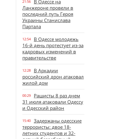
В Одессе на
21:56
Ланжероне провели в
последний путь Героя
Украины Станислава
Партала
В Одессе молодежь
12:54
16-й день протестует из-за
кадровых изменений в
правительстве
В Аркадии
12:28
российский дрон атаковал
жилой дом
Рашисты 8 раз днем
00:29
31 июля атаковали Одессу
и Одесский район
Задержаны одесские
15:40
террористы: двое 18-
летних студентов и 32-