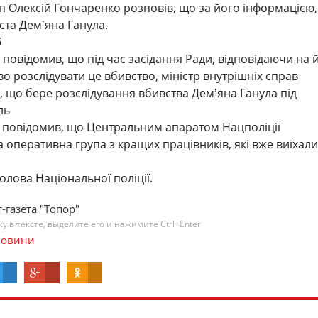
 Олексій Гончаренко розповів, що за його інформацією,
ста Демʼяна Ганула.
5
повідомив, що під час засідання Ради, відповідаючи на 
о розслідувати це вбивство, міністр внутрішніх справ
, що бере розслідування вбивства Демʼяна Ганула під
ль
 повідомив, що Центральним апаратом Нацполіції
 оперативна група з кращих працівників, які вже виїхали
голова Національної поліції.
-газета "Топор"
 в тексте, выделите его и нажимите Ctrl+Enter
овини