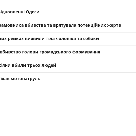
відновленні Одеси
 замовника вбивства та врятувала потенційних жертв
них рейках виявили тіла чоловіка та собаки
” вбивство голови громадського формування
осіяни вбили трьох людей
иїхав мотопатруль