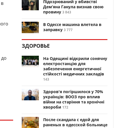
Підозрюваний у вбивстві
 в
Дем’яна Ганула визнав свою
провину
3 843
його
В Одессе машина влетела в
заправку
3 777
ЗДОРОВЬЕ
 до
На Одещині відкрили сонячну
електростанцію для
забезпечення енергетичної
стійкості медичних закладів
143
Здоров'я погіршилося у 70%
українців: ВООЗ про вплив
війни на старіння та хронічні
хвороби
172
После скандала с едой для
раненых в одесской больнице