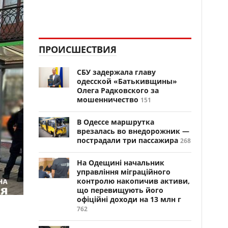
ПРОИСШЕСТВИЯ
СБУ задержала главу
одесской «Батькивщины»
Олега Радковского за
мошенничество
151
В Одессе маршрутка
врезалась во внедорожник —
пострадали три пассажира
268
На Одещині начальник
управління міграційного
контролю накопичив активи,
що перевищують його
офіційні доходи на 13 млн г
762