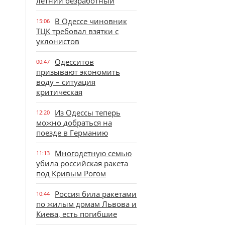
летний безработный
В Одессе чиновник
15:06
ТЦК требовал взятки с
уклонистов
Одесситов
00:47
призывают экономить
воду – ситуация
критическая
Из Одессы теперь
12:20
можно добраться на
поезде в Германию
Многодетную семью
11:13
убила российская ракета
под Кривым Рогом
Россия била ракетами
10:44
по жилым домам Львова и
Киева, есть погибшие