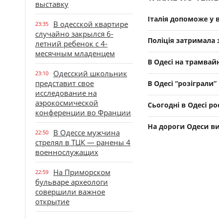
выставку
Італія допоможе у 
В одесской квартире
23:35
случайно закрылся 6-
Поліція затримала
летний ребенок с 4-
месячным младенцем
В Одесі на трамвай
Одесский школьник
23:10
представит свое
В Одесі “розіграли
исследование на
аэрокосмической
Сьогодні в Одесі р
конференции во Франции
На дороги Одеси в
В Одессе мужчина
22:50
стрелял в ТЦК — ранены 4
военнослужащих
На Приморском
22:59
бульваре археологи
совершили важное
открытие