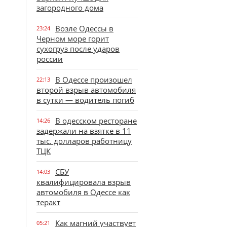
загородного дома
Возле Одессы в
23:24
Черном море горит
сухогруз после ударов
россии
В Одессе произошел
22:13
второй взрыв автомобиля
в сутки — водитель погиб
В одесском ресторане
14:26
задержали на взятке в 11
тыс. долларов работницу
ТЦК
СБУ
14:03
квалифицировала взрыв
автомобиля в Одессе как
теракт
Как магний участвует
05:21