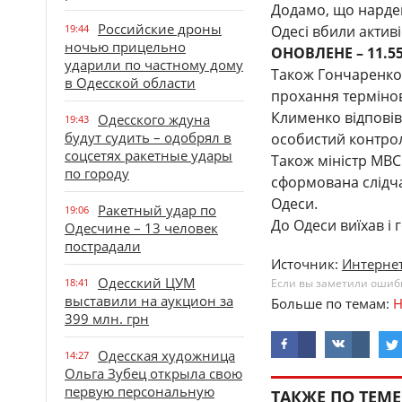
Додамо, що нардеп
Российские дроны
19:44
Одесі вбили активі
ночью прицельно
ОНОВЛЕНЕ – 11.5
ударили по частному дому
Також Гончаренко 
в Одесской области
прохання термінов
Клименко відповів
Одесского ждуна
19:43
будут судить – одобрял в
особистий контро
соцсетях ракетные удары
Також міністр МВС
по городу
сформована слідча
Одеси.
Ракетный удар по
19:06
До Одеси виїхав і 
Одесчине – 13 человек
пострадали
Источник:
Интернет
Одесский ЦУМ
18:41
Если вы заметили ошибку
выставили на аукцион за
Больше по темам:
Н
399 млн. грн
Одесская художница
14:27
Ольга Зубец открыла свою
первую персональную
ТАКЖЕ ПО ТЕМЕ