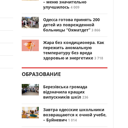
– меню значительно
улучшилось
4 009
Одесса готова принять 200
детей из поврежденной
больницы “Охматдет”
3 866
Жара без кондиционера. Как
пережить аномальную
температуру без вреда
здоровью и энергетике
3 718
ОБРАЗОВАНИЕ
Березівська громада
відзначила кращих
випускників шкіл
236
Завтра одесские школьники
возвращаются к очной учебе,
– Буйневич
1 014