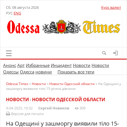
Сб, 08 августа 2026
Курс валют
РУС
ENG
Анонс
Арт
Избранные
Инцидент
Новости
Новости
Одессы
Одесса
новини
Показать все теги
Odessa Times
»
Новости
»
Новости Одесской области
» На Одещині у
зашморгу виявили тіло 15-річної дівчини
НОВОСТИ
НОВОСТИ ОДЕССКОЙ ОБЛАСТИ
/
9-04-2025, 10:32
Сергей Новиков
309
Версия для печати
На Одещині у зашморгу виявили тіло 15-