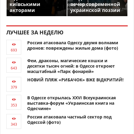
київськими
вечер современной
акторами
украинской поэзии
ЛУЧШЕЕ ЗА НЕДЕЛЮ
Россия атаковала Одессу двумя волнами
дронов: повреждены жилые дома (фото)
Феи, драконы, магические кошки и
десятки тысяч огней: в Одессе откроют
масштабный «Парк фонарей»
НОВИЙ ПЛЯЖ «РИБАЧОК» ВЖЕ ВІДКРИТИЙ!
В Одессе открылась XXVI Всеукраинская
выставка-форум «Украинская книга на
Одесчине»
Россия атаковала частный сектор под
Одессой (фото)