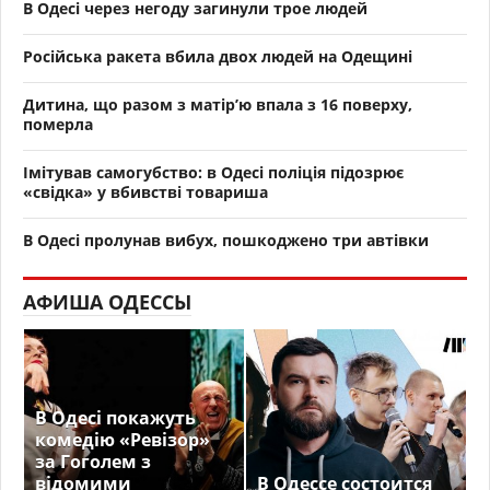
В Одесі через негоду загинули трое людей
Російська ракета вбила двох людей на Одещині
Дитина, що разом з матір’ю впала з 16 поверху,
померла
Імітував самогубство: в Одесі поліція підозрює
«свідка» у вбивстві товариша
В Одесі пролунав вибух, пошкоджено три автівки
АФИША ОДЕССЫ
В Одесі покажуть
комедію «Ревізор»
за Гоголем з
відомими
В Одессе состоится