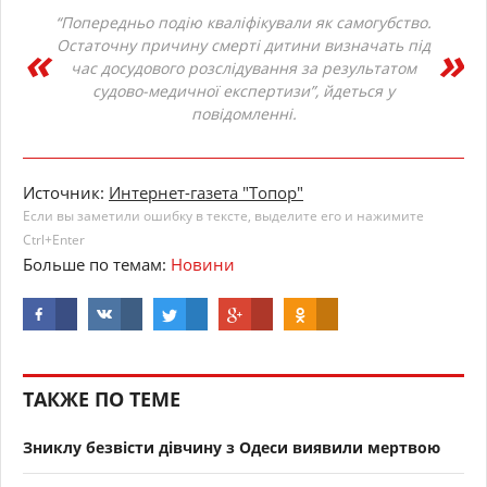
“Попередньо подію кваліфікували як самогубство.
Остаточну причину смерті дитини визначать під
час досудового розслідування за результатом
судово-медичної експертизи”, йдеться у
повідомленні.
Источник:
Интернет-газета "Топор"
Если вы заметили ошибку в тексте, выделите его и нажимите
Ctrl+Enter
Больше по темам:
Новини
ТАКЖЕ ПО ТЕМЕ
Зниклу безвісти дівчину з Одеси виявили мертвою