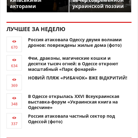
акторами
украинской поэзии
ЛУЧШЕЕ ЗА НЕДЕЛЮ
Россия атаковала Одессу двумя волнами
дронов: повреждены жилые дома (фото)
Феи, драконы, магические кошки и
десятки тысяч огней: в Одессе откроют
масштабный «Парк фонарей»
НОВИЙ ПЛЯЖ «РИБАЧОК» ВЖЕ ВІДКРИТИЙ!
В Одессе открылась XXVI Всеукраинская
выставка-форум «Украинская книга на
Одесчине»
Россия атаковала частный сектор под
Одессой (фото)