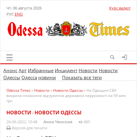
Чт, 06 августа 2026
Курс валют
РУС
ENG
Анонс
Арт
Избранные
Инцидент
Новости
Новости
Одессы
Одесса
новини
Показать все теги
Odessa Times
»
Новости
»
Новости Одессы
» На Одещині СБУ
викрила незаконне відчуження державної нерухомості на 59 млн
грн
НОВОСТИ
НОВОСТИ ОДЕССЫ
/
26-06-2022, 10:48
Анна Ченская
485
Версия для печати