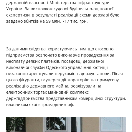
державній власності Міністерства інфраструктури
України. За висновком судової будівельно-оціночної
експертизи, в результаті реалізації схеми державі було
завдано збитків на 59 млн. 717 тис. грн.
За даними слідства, користуючись тим, що стосовно
підприємства розпочато виконавче провадження за
несплату деяких платежів, посадовці державної
виконавчої служби Одеського управління юстиції
незаконно арештували нерухомість держустанови. Після
цього фігуранти, всупереч дії мораторію на примусову
реалізацію державного майна, реалізували на
електронних торгах майновий комплекс
держпідприємства представникам комерційної структури,
власником якої є громадянин рф.