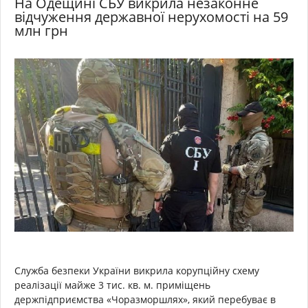
На Одещині СБУ викрила незаконне
відчуження державної нерухомості на 59
млн грн
Служба безпеки України викрила корупційну схему
реалізації майже 3 тис. кв. м. приміщень
держпідприємства «Чоразморшлях», який перебуває в