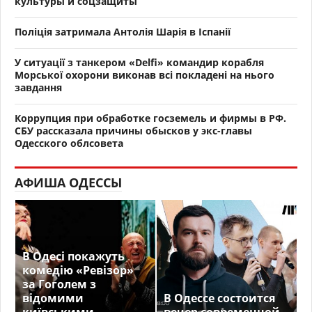
культуры и соцзащиты
Поліція затримала Антолія Шарія в Іспанії
У ситуації з танкером «Delfi» командир корабля
Морської охорони виконав всі покладені на нього
завдання
Коррупция при обработке госземель и фирмы в РФ.
СБУ рассказала причины обысков у экс-главы
Одесского облсовета
АФИША ОДЕССЫ
В Одесі покажуть
комедію «Ревізор»
за Гоголем з
відомими
В Одессе состоится
київськими
вечер современной