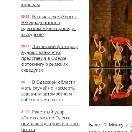
коровам
На выставке «Херсон
09:56
НЕ/украденное» в
одесском музее проведут
экскурсию
Литовский фотограф
09:17
Аудрюс Бальчетис
представил в Одессе
фотокнигу о римских
акведуках
В Одесской области
00:52
мать случайно насмерть
задавила автомобилем
собственного сына
Ракетный удар
21:00
«Ониксами» по Одессе
пришелся у строительного
Балет Л. Минкуса 
рынка
оперы уже около 1