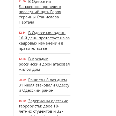
В Одессе на
21:56
Ланжероне провели в
последний путь Героя
Украины Станислава
Партала
В Одессе молодежь
12:54
16-й день протестует из-за
кадровых изменений в
правительстве
В Аркадии
12:28
российский дрон атаковал
жилой дом
Рашисты 8 раз днем
00:29
31 июля атаковали Одессу
и Одесский район
Задержаны одесские
15:40
террористы: двое 18-
летних студентов и 32-