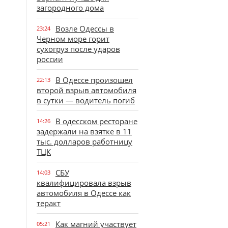
загородного дома
Возле Одессы в
23:24
Черном море горит
сухогруз после ударов
россии
В Одессе произошел
22:13
второй взрыв автомобиля
в сутки — водитель погиб
В одесском ресторане
14:26
задержали на взятке в 11
тыс. долларов работницу
ТЦК
СБУ
14:03
квалифицировала взрыв
автомобиля в Одессе как
теракт
Как магний участвует
05:21