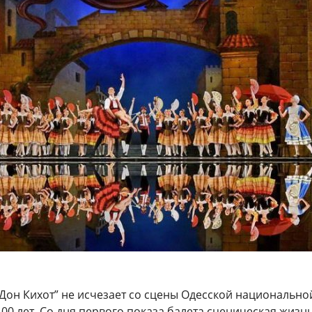
“Дон Кихот” не исчезает со сцены Одесской национально
00 лет. Со дня первого показа балета сценическая жизн