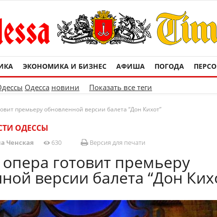
ИКА
ЭКОНОМИКА И БИЗНЕС
АФИША
ПОГОДА
ПЕРС
Одессы
Одесса
новини
Показать все теги
товит премьеру обновленной версии балета “Дон Кихот”
СТИ ОДЕССЫ
а Ченская
630
Версия для печати
 опера готовит премьеру
ной версии балета “Дон Ких