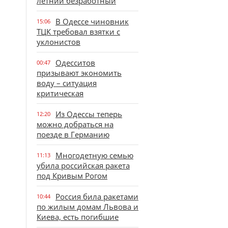
летний безработный
В Одессе чиновник
15:06
ТЦК требовал взятки с
уклонистов
Одесситов
00:47
призывают экономить
воду – ситуация
критическая
Из Одессы теперь
12:20
можно добраться на
поезде в Германию
Многодетную семью
11:13
убила российская ракета
под Кривым Рогом
Россия била ракетами
10:44
по жилым домам Львова и
Киева, есть погибшие