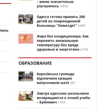
– меню значительно
улучшилось
4 010
Одесса готова принять 200
детей из поврежденной
больницы “Охматдет”
3 867
апись
Жара без кондиционера. Как
пережить аномальную
температуру без вреда
здоровью и энергетике
3 718
ОБРАЗОВАНИЕ
Березівська громада
відзначила кращих
випускників шкіл
237
Завтра одесские школьники
возвращаются к очной учебе,
– Буйневич
1 015