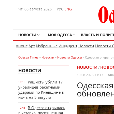
Чт, 06 августа 2026
РУС
ENG
НОВОСТИ
МОЯ ОДЕССА
ВЛАСТЬ И ПОЛИТ
Анонс
Арт
Избранные
Инцидент
Новости
Новости 
Odessa Times
»
Новости
»
Новости Одессы
» Одесская опера го
НОВОСТИ
НОВО
/
НОВОСТИ
10-08-2022, 11:39
Анн
Рашисты убили 17
Одесская
11:16
украинцев ракетными
обновлен
ударами по Киевщине в
ночь на 5 августа
В Одессе открылась
10:46
выставка, посвященная