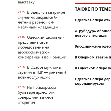
выставку
ТАКЖЕ ПО ТЕМЕ
В одесской квартире
23:35
случайно закрылся 6-
Одесская опера отк
летний ребенок с 4-
месячным младенцем
«Трубадур» обошел
нового спектакля
Одесский школьник
23:10
представит свое
Экс-дирижера одес
исследование на
аэрокосмической
конференции во Франции
В Оперном театре 
В Одессе мужчина
22:50
В Одесской опере 
стрелял в ТЦК — ранены 4
военнослужащих
Одесская опера да
коронавирусом
На Приморском
22:59
бульваре археологи
совершили важное
открытие