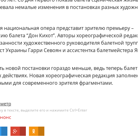
певала немалые изменения в постановках разных художн
ая национальная опера представит зрителю премьеру –
ию балета “Дон Кихот”. Авторы хореографической редак
анности художественного руководителя балетной труп
ст Украины Гарри Севоян и ассистентка балетмейстера 
ь новой постановки гораздо меньше, ведь теперь балет
х действиях. Новая хореографическая редакция заполне
ными для современного зрителя фрагментами.
ометр
 в тексте, выделите его и нажимите Ctrl+Enter
нонс