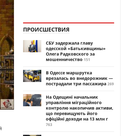
ПРОИСШЕСТВИЯ
СБУ задержала главу
одесской «Батькивщины»
Олега Радковского за
мошенничество
151
В Одессе маршрутка
врезалась во внедорожник —
пострадали три пассажира
269
На Одещині начальник
управління міграційного
контролю накопичив активи,
що перевищують його
офіційні доходи на 13 млн г
763
й
ь