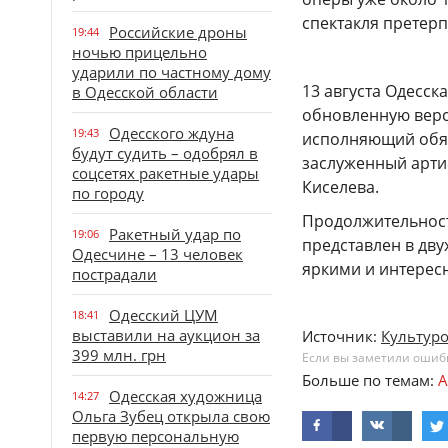
спектакля претер
Российские дроны
19:44
ночью прицельно
ударили по частному дому
13 августа Одесск
в Одесской области
обновленную верс
Одесского ждуна
19:43
исполняющий обяз
будут судить – одобрял в
заслуженный арти
соцсетях ракетные удары
Киселева.
по городу
Продолжительност
Ракетный удар по
19:06
представлен в дву
Одесчине – 13 человек
яркими и интерес
пострадали
Одесский ЦУМ
18:41
выставили на аукцион за
Источник:
Культур
399 млн. грн
Если вы заметили ошибку
Больше по темам:
А
Одесская художница
14:27
Ольга Зубец открыла свою
первую персональную