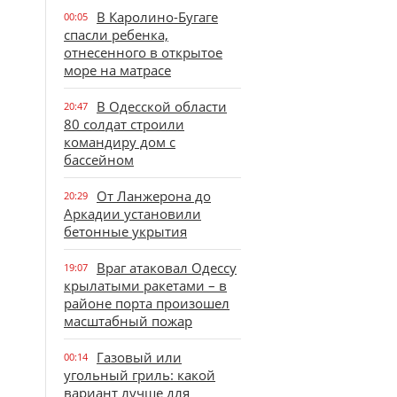
В Каролино-Бугаге
00:05
спасли ребенка,
отнесенного в открытое
море на матрасе
В Одесской области
20:47
80 солдат строили
командиру дом с
бассейном
От Ланжерона до
20:29
Аркадии установили
бетонные укрытия
Враг атаковал Одессу
19:07
крылатыми ракетами – в
районе порта произошел
масштабный пожар
Газовый или
00:14
угольный гриль: какой
вариант лучше для