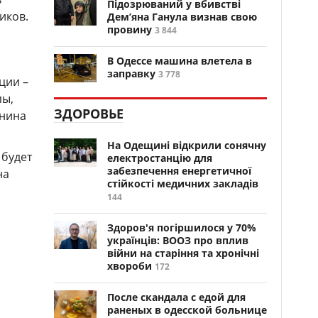
Підозрюваний у вбивстві
иков.
Дем’яна Ганула визнав свою
провину
3 844
В Одессе машина влетела в
заправку
3 778
ции –
пы,
ЗДОРОВЬЕ
Янина
На Одещині відкрили сонячну
 будет
електростанцію для
забезпечення енергетичної
на
стійкості медичних закладів
144
Здоров'я погіршилося у 70%
українців: ВООЗ про вплив
війни на старіння та хронічні
хвороби
172
После скандала с едой для
раненых в одесской больнице