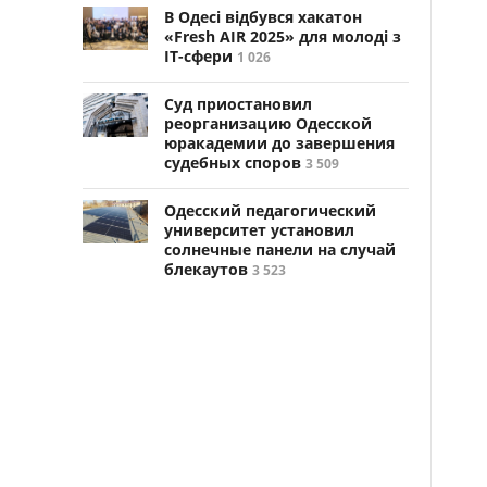
В Одесі відбувся хакатон
«Fresh AIR 2025» для молоді з
ІТ-сфери
1 026
Суд приостановил
реорганизацию Одесской
юракадемии до завершения
судебных споров
3 509
Одесский педагогический
университет установил
солнечные панели на случай
блекаутов
3 523