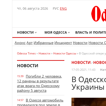
Чт, 06 августа 2026
РУС
ENG
НОВОСТИ
МОЯ ОДЕССА
ВЛАСТЬ И ПОЛИТ
Анонс
Арт
Избранные
Инцидент
Новости
Новости 
Odessa Times
»
Новости
»
Новости Одессы
» В Одесской опере 
НОВОСТИ
НОВО
/
НОВОСТИ
17-05-2021, 11:43
Нат
Погибли 2 человека,
В Одесск
15:39
12 ранены в результате
Украины 
атак врага по Одесскому
району 5 августа
В Одессе автомобиль
14:57
провалился под землю в