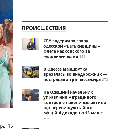
ПРОИСШЕСТВИЯ
СБУ задержала главу
одесской «Батькивщины»
Олега Радковского за
мошенничество
152
В Одессе маршрутка
врезалась во внедорожник —
пострадали три пассажира
272
На Одещині начальник
управління міграційного
контролю накопичив активи,
що перевищують його
офіційні доходи на 13 млн г
763
рд. 15