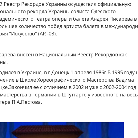
 Реестр Рекордов Украины осуществил официальную
онального рекорда Украины солиста Одесского
адемического театра оперы и балета Андрея Писарева в
льшее количество побед артиста балета в международ
рия “Искусство” (AR -03).
сарева внесен в Национальный Реестр Рекордов как
ны.
дился в Украине, в г.Донецк 1 апреля 1986г.В 1995 году н
­чение в Школе Хореог­рафического Мастерст­ва Вадима
цке.Закончил её с отличием в 2002 и уже с 2002-2004 год
астерства в Германии в Штутгарте у извес­тного на весь
ера П.А.П­естова.