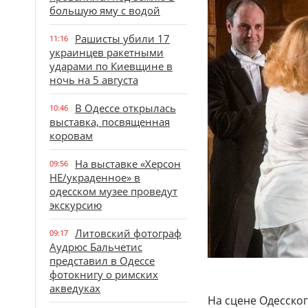
большую яму с водой
Рашисты убили 17
11:16
украинцев ракетными
ударами по Киевщине в
ночь на 5 августа
В Одессе открылась
10:46
выставка, посвященная
коровам
На выставке «Херсон
09:56
НЕ/украденное» в
одесском музее проведут
экскурсию
Литовский фотограф
09:17
Аудрюс Бальчетис
представил в Одессе
фотокнигу о римских
акведуках
На сцене Одесског