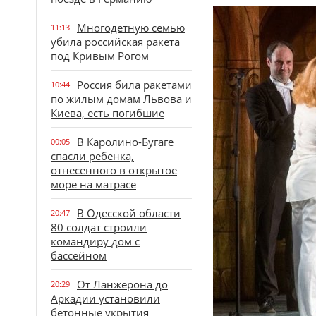
Многодетную семью
11:13
убила российская ракета
под Кривым Рогом
Россия била ракетами
10:44
по жилым домам Львова и
Киева, есть погибшие
В Каролино-Бугаге
00:05
спасли ребенка,
отнесенного в открытое
море на матрасе
В Одесской области
20:47
80 солдат строили
командиру дом с
бассейном
От Ланжерона до
20:29
Аркадии установили
бетонные укрытия