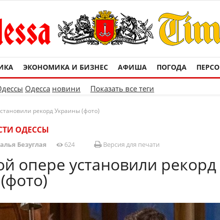
ИКА
ЭКОНОМИКА И БИЗНЕС
АФИША
ПОГОДА
ПЕРС
Одессы
Одесса
новини
Показать все теги
установили рекорд Украины (фото)
СТИ ОДЕССЫ
алья Безуглая
624
Версия для печати
ой опере установили рекорд
(фото)