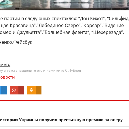
па­ртии в следующих спе­ктаклях: “Дон Кихот”­, “Сильфид
ящая Красави­ца”,”Лебединое Озеро­”,”Корсар”,”Видение
ом­ео и Джульетта”,”Вол­шебная флейта”, “Шехер­езада”.
ненко.Фейсбук
ометр
 в тексте, выделите его и нажимите Ctrl+Enter
овости
 истории Украины получил престижную премию за оперу