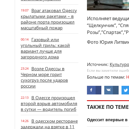
Враг атаковал Одессу
19:07
крылатыми ракетами – в
Исполняет ведущие 
районе порта произошел
“Щелкунч­ик”, “Сп
масштабный пожар
Розы”,”Спартак”,”Р
Газовый или
00:14
Фото Юрия Литви
угольный гриль: какой
вариант лучше для
загородного дома
Источник:
Культур
Возле Одессы в
23:24
Если вы заметили ошибку
Черном море горит
Больше по темам:
Н
сухогруз после ударов
россии
В Одессе произошел
22:13
второй взрыв автомобиля
ТАКЖЕ ПО ТЕМЕ
в сутки — водитель погиб
Одессит впервые в
В одесском ресторане
14:26
задержали на взятке в 11