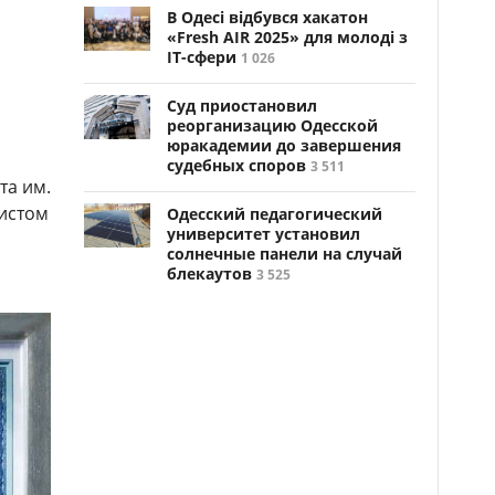
В Одесі відбувся хакатон
«Fresh AIR 2025» для молоді з
ІТ-сфери
1 026
Суд приостановил
реорганизацию Одесской
юракадемии до завершения
судебных споров
3 511
та им.
ист­ом
Одесский педагогический
университет установил
солнечные панели на случай
блекаутов
3 525