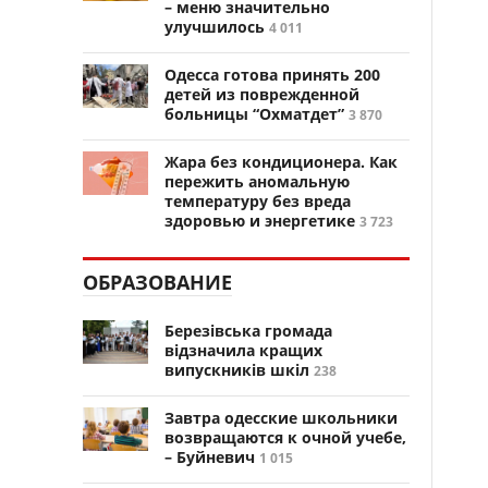
– меню значительно
улучшилось
4 011
Одесса готова принять 200
детей из поврежденной
больницы “Охматдет”
3 870
Жара без кондиционера. Как
пережить аномальную
температуру без вреда
здоровью и энергетике
3 723
ОБРАЗОВАНИЕ
Березівська громада
відзначила кращих
випускників шкіл
238
Завтра одесские школьники
возвращаются к очной учебе,
– Буйневич
1 015