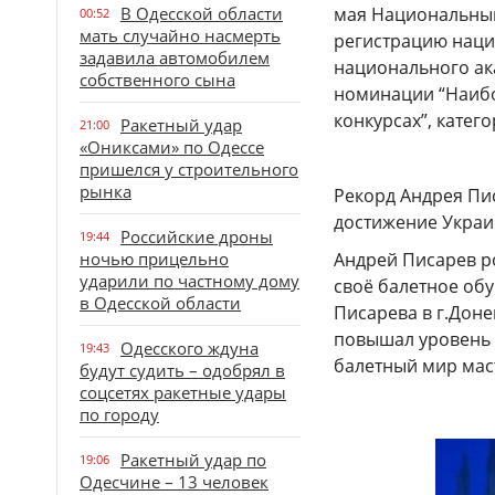
В Одесской области
мая Национальный
00:52
мать случайно насмерть
регистрацию наци
задавила автомобилем
национального ак
собственного сына
номинации “Наибо
конкурсах”, катего
Ракетный удар
21:00
«Ониксами» по Одессе
пришелся у строительного
рынка
Рекорд Андрея Пи
достижение Украи
Российские дроны
19:44
ночью прицельно
Андрей Писарев ро
ударили по частному дому
своё балетное обу
в Одесской области
Писарева в г.Доне
повышал уровень м
Одесского ждуна
19:43
балетн­ый мир маст
будут судить – одобрял в
соцсетях ракетные удары
по городу
Ракетный удар по
19:06
Одесчине – 13 человек