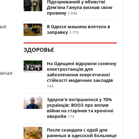
Підозрюваний у вбивстві
Дем’яна Ганула визнав свою
провину
3 846
ных
В Одессе машина влетела в
заправку
3 779
ЗДОРОВЬЕ
На Одещині відкрили сонячну
електростанцію для
ач­ал
забезпечення енергетичної
стійкості медичних закладів
144
Здоров'я погіршилося у 70%
українців: ВООЗ про вплив
війни на старіння та хронічні
хвороби
174
После скандала с едой для
раненых в одесской больнице