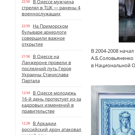
В Одессе мужчина
22:50
стрелял в ТЦК — ранены 4
военнослужащих
На Приморском
22:59
бульваре археологи
совершили важное
открытие
В 2004-2008 начал
В Одессе на
21:56
А.Б.Соловьяне­нко 
Ланжероне провели в
в Национальной Оп
последний путь Героя
Украины Станислава
Партала
В Одессе молодежь
12:54
16-й день протестует из-за
кадровых изменений в
правительстве
В Аркадии
12:28
российский дрон атаковал