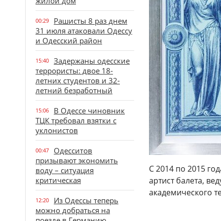
жилой дом
Рашисты 8 раз днем
00:29
31 июля атаковали Одессу
и Одесский район
Задержаны одесские
15:40
террористы: двое 18-
летних студентов и 32-
летний безработный
В Одессе чиновник
15:06
ТЦК требовал взятки с
уклонистов
Одесситов
00:47
призывают экономить
С 2014 по 2015 год
воду – ситуация
критическая
артист балета, ве
академического те
Из Одессы теперь
12:20
можно добраться на
поезде в Германию