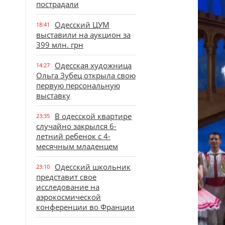
пострадали
Одесский ЦУМ
18:41
выставили на аукцион за
399 млн. грн
Одесская художница
14:27
Ольга Зубец открыла свою
первую персональную
выставку
В одесской квартире
23:35
случайно закрылся 6-
летний ребенок с 4-
месячным младенцем
Одесский школьник
23:10
представит свое
исследование на
аэрокосмической
конференции во Франции