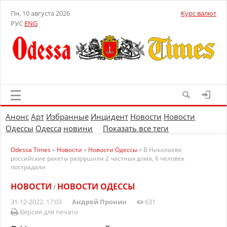
Пн, 10 августа 2026
Курс валют
РУС
ENG
Анонс
Арт
Избранные
Инцидент
Новости
Новости
Одессы
Одесса
новини
Показать все теги
Odessa Times
»
Новости
»
Новости Одессы
» В Николаеве
российские ракеты разрушили 2 частных дома, 6 человек
пострадали
НОВОСТИ
НОВОСТИ ОДЕССЫ
/
31-12-2022, 17:03
Андрей Пронин
631
Версия для печати