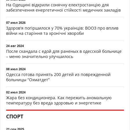
На Одещині відкрили сонячну електростанцію для
забезпечення енергетичної стійкості медичних закладів
07 июл 2026
Здоров'я погіршилося у 70% українців: ВООЗ про вплив
війни на старіння та хронічні хвороби
24 авг 2024
После скандала с едой для раненых в одесской больнице
– меню значительно улучшилось
08 июл 2024
Одесса готова принять 200 детей из поврежденной
больницы “Охматдет”
02 июл 2024
Жара без кондиционера. Как пережить аномальную
температуру без вреда здоровью и энергетике
СПОРТ
21 сен 2025