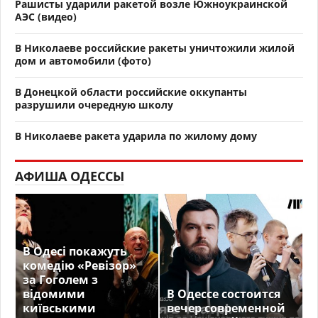
Рашисты ударили ракетой возле Южноукраинской
АЭС (видео)
В Николаеве российские ракеты уничтожили жилой
дом и автомобили (фото)
В Донецкой области российские оккупанты
разрушили очередную школу
В Николаеве ракета ударила по жилому дому
АФИША ОДЕССЫ
В Одесі покажуть
комедію «Ревізор»
за Гоголем з
відомими
В Одессе состоится
київськими
вечер современной