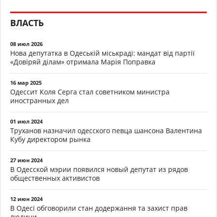
ВЛАСТЬ
08 июл 2026
Нова депутатка в Одеській міськраді: мандат від партії
«Довіряй ділам» отримала Марія Поправка
16 мар 2025
Одессит Коля Серга стал советником министра
иностранных дел
01 июл 2024
Труханов назначил одесского певца шансона Валентина
Кубу директором рынка
27 июн 2024
В Одесской мэрии появился новый депутат из рядов
общественных активистов
12 июн 2024
В Одесі обговорили стан додержання та захист прав
людини