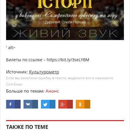
' alt>
Билеты по ссылке – https://bit.ly/3seLYBM
Источник:
Культурометр
Если вы заметили ошибку в тексте, выделите его и нажимите
Ctrl+Enter
Больше по темам:
Анонс
ТАКЖЕ ПО ТЕМЕ