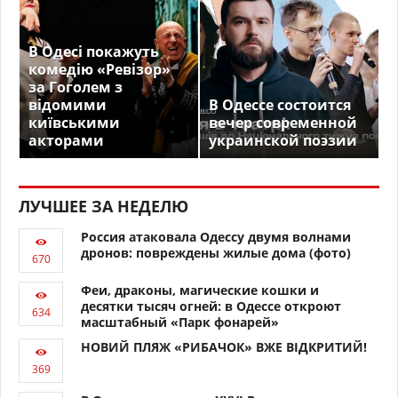
В Одесі покажуть
комедію «Ревізор»
за Гоголем з
відомими
В Одессе состоится
київськими
вечер современной
акторами
украинской поэзии
ЛУЧШЕЕ ЗА НЕДЕЛЮ
Россия атаковала Одессу двумя волнами
дронов: повреждены жилые дома (фото)
Феи, драконы, магические кошки и
десятки тысяч огней: в Одессе откроют
масштабный «Парк фонарей»
НОВИЙ ПЛЯЖ «РИБАЧОК» ВЖЕ ВІДКРИТИЙ!