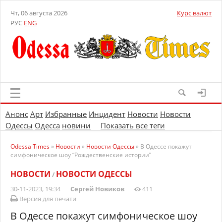
Чт, 06 августа 2026
Курс валют
РУС
ENG
Анонс
Арт
Избранные
Инцидент
Новости
Новости
Одессы
Одесса
новини
Показать все теги
Odessa Times
»
Новости
»
Новости Одессы
» В Одессе покажут
симфоническое шоу “Рождественские истории”
НОВОСТИ
НОВОСТИ ОДЕССЫ
/
30-11-2023, 19:34
Сергей Новиков
411
Версия для печати
В Одессе покажут симфоническое шоу