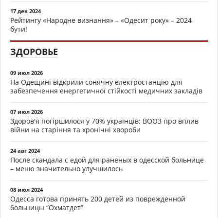
17 дек 2024
Рейтингу «Народне визнання» – «Одесит року» – 2024
бути!
ЗДОРОВЬЕ
09 июл 2026
На Одещині відкрили сонячну електростанцію для
забезпечення енергетичної стійкості медичних закладів
07 июл 2026
Здоров'я погіршилося у 70% українців: ВООЗ про вплив
війни на старіння та хронічні хвороби
24 авг 2024
После скандала с едой для раненых в одесской больнице
– меню значительно улучшилось
08 июл 2024
Одесса готова принять 200 детей из поврежденной
больницы “Охматдет”