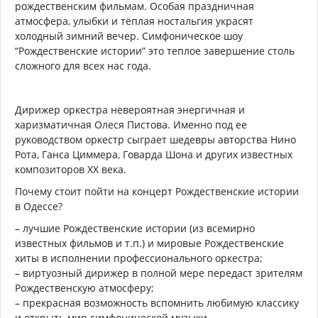
рождественским фильмам. Особая праздничная
атмосфера, улыбки и тёплая ностальгия украсят
холодный зимний вечер. Симфоническое шоу
“Рождественские истории” это теплое завершение столь
сложного для всех нас года.
Дирижер оркестра невероятная энергичная и
харизматичная Олеся Пистова. Именно под ее
руководством оркестр сыграет шедевры авторства Нино
Рота, Ганса Циммера, Говарда Шона и других известных
композиторов ХХ века.
Почему стоит пойти на концерт Рождественские истории
в Одессе?
– лучшие Рождественские истории (из всемирно
известных фильмов и т.п.) и мировые Рождественские
хиты в исполнении профессионального оркестра;
– виртуозный дирижер в полной мере передаст зрителям
Рождественскую атмосферу;
– прекрасная возможность вспомнить любимую классику
и открыть мир симфонической музыки.