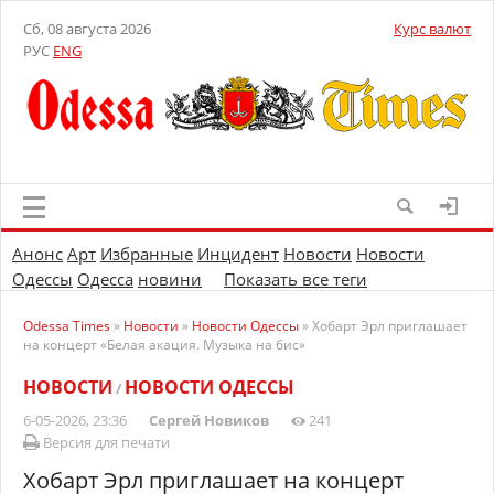
Сб, 08 августа 2026
Курс валют
РУС
ENG
Анонс
Арт
Избранные
Инцидент
Новости
Новости
Одессы
Одесса
новини
Показать все теги
Odessa Times
»
Новости
»
Новости Одессы
» Хобарт Эрл приглашает
на концерт «Белая акация. Музыка на бис»
НОВОСТИ
НОВОСТИ ОДЕССЫ
/
6-05-2026, 23:36
Сергей Новиков
241
Версия для печати
Хобарт Эрл приглашает на концерт