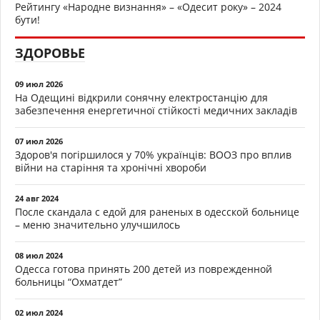
Рейтингу «Народне визнання» – «Одесит року» – 2024
бути!
ЗДОРОВЬЕ
09 июл 2026
На Одещині відкрили сонячну електростанцію для
забезпечення енергетичної стійкості медичних закладів
07 июл 2026
Здоров'я погіршилося у 70% українців: ВООЗ про вплив
війни на старіння та хронічні хвороби
24 авг 2024
После скандала с едой для раненых в одесской больнице
– меню значительно улучшилось
08 июл 2024
Одесса готова принять 200 детей из поврежденной
больницы “Охматдет”
02 июл 2024