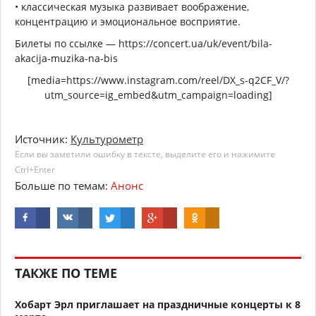
• классическая музыка развивает воображение,
концентрацию и эмоциональное восприятие.
Билеты по ссылке — https://concert.ua/uk/event/bila-
akacija-muzika-na-bis
[media=https://www.instagram.com/reel/DX_s-q2CF_V/?
utm_source=ig_embed&utm_campaign=loading]
Источник:
Культурометр
Если вы заметили ошибку в тексте, выделите его и нажимите
Ctrl+Enter
Больше по темам:
Анонс
ТАКЖЕ ПО ТЕМЕ
Хобарт Эрл приглашает на праздничные концерты к 8