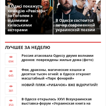
В Одесі покажуть
комедію «Ревізор»
за Гоголем з
відомими
В Одессе состоится
київськими
вечер современной
акторами
украинской поэзии
ЛУЧШЕЕ ЗА НЕДЕЛЮ
Россия атаковала Одессу двумя волнами
дронов: повреждены жилые дома (фото)
Феи, драконы, магические кошки и
десятки тысяч огней: в Одессе откроют
масштабный «Парк фонарей»
НОВИЙ ПЛЯЖ «РИБАЧОК» ВЖЕ ВІДКРИТИЙ!
В Одессе открылась XXVI Всеукраинская
выставка-форум «Украинская книга на