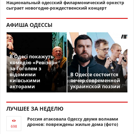
Национальный одесский филармонический оркестр
сыграет новогодне-рождественский концерт
АФИША ОДЕССЫ
В Одесі покажуть
комедію «Ревізор»
за Гоголем з
відомими
В Одессе состоится
київськими
вечер современной
акторами
украинской поэзии
ЛУЧШЕЕ ЗА НЕДЕЛЮ
Россия атаковала Одессу двумя волнами
дронов: повреждены жилые дома (фото)