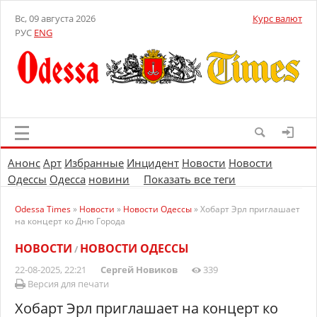
Вс, 09 августа 2026
Курс валют
РУС
ENG
Анонс
Арт
Избранные
Инцидент
Новости
Новости
Одессы
Одесса
новини
Показать все теги
Odessa Times
»
Новости
»
Новости Одессы
» Хобарт Эрл приглашает
на концерт ко Дню Города
НОВОСТИ
НОВОСТИ ОДЕССЫ
/
22-08-2025, 22:21
Сергей Новиков
339
Версия для печати
Хобарт Эрл приглашает на концерт ко