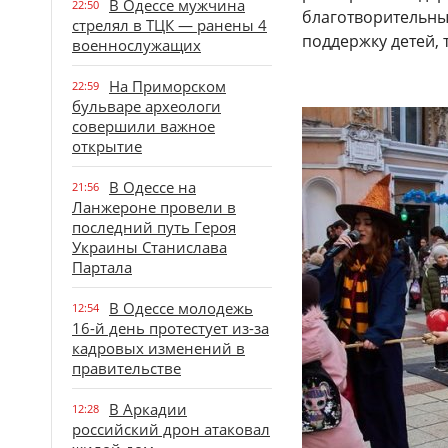
В Одессе мужчина
22:50
благотворительны
стрелял в ТЦК — ранены 4
поддержку детей,
военнослужащих
На Приморском
22:59
бульваре археологи
совершили важное
открытие
В Одессе на
21:56
Ланжероне провели в
последний путь Героя
Украины Станислава
Партала
В Одессе молодежь
12:54
16-й день протестует из-за
кадровых изменений в
правительстве
В Аркадии
12:28
российский дрон атаковал