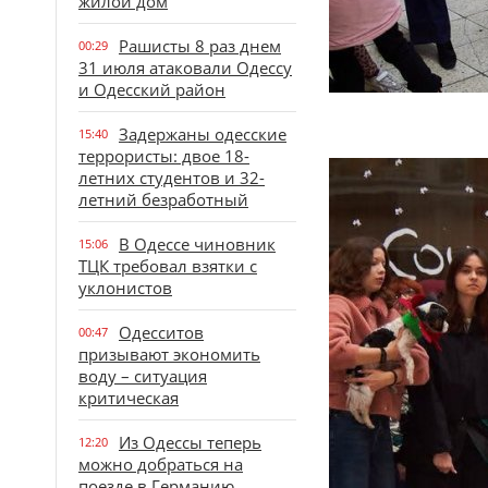
жилой дом
Рашисты 8 раз днем
00:29
31 июля атаковали Одессу
и Одесский район
Задержаны одесские
15:40
террористы: двое 18-
летних студентов и 32-
летний безработный
В Одессе чиновник
15:06
ТЦК требовал взятки с
уклонистов
Одесситов
00:47
призывают экономить
воду – ситуация
критическая
Из Одессы теперь
12:20
можно добраться на
поезде в Германию