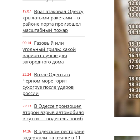
Враг атаковал Одессу
19:07
крылатыми ракетами – в
районе порта произошел
масштабный пожар
Газовый или
00:14
угольный гриль: какой
вариант лучше для
загородного дома
Возле Одессы в
23:24
Черном море горит
сухогруз после ударов
россии
В Одессе произошел
22:13
второй взрыв автомобиля
в сутки — водитель погиб
В одесском ресторане
14:26
задержали на взятке в 11