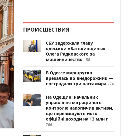
ПРОИСШЕСТВИЯ
СБУ задержала главу
одесской «Батькивщины»
Олега Радковского за
мошенничество
156
В Одессе маршрутка
врезалась во внедорожник —
пострадали три пассажира
274
На Одещині начальник
управління міграційного
контролю накопичив активи,
що перевищують його
офіційні доходи на 13 млн г
766