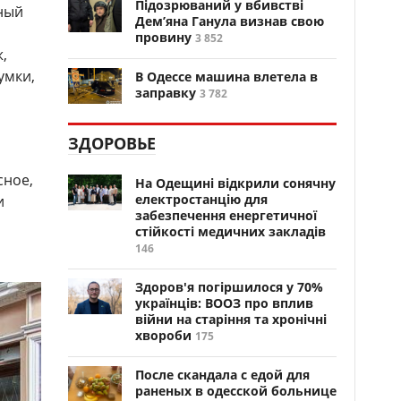
Підозрюваний у вбивстві
ный
Дем’яна Ганула визнав свою
провину
3 852
,
умки,
В Одессе машина влетела в
заправку
3 782
ЗДОРОВЬЕ
сное,
На Одещині відкрили сонячну
електростанцію для
и
забезпечення енергетичної
стійкості медичних закладів
146
Здоров'я погіршилося у 70%
українців: ВООЗ про вплив
війни на старіння та хронічні
хвороби
175
После скандала с едой для
раненых в одесской больнице