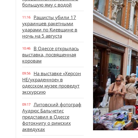
большую яму с водой
Рашисты убили 17
11:16
украинцев ракетными
ударами по Киевщине в
ночь на 5 августа
В Одессе открылась
10:46
выставка, посвященная
коровам
На выставке «Херсон
09:56
НЕ/украденное» в
одесском музее проведут
экскурсию
Литовский фотограф
09:17
Аудрюс Бальчетис
представил в Одессе
фотокнигу о римских
акведуках