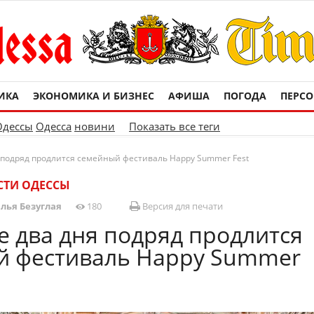
ИКА
ЭКОНОМИКА И БИЗНЕС
АФИША
ПОГОДА
ПЕРС
Одессы
Одесса
новини
Показать все теги
 подряд продлится семейный фестиваль Happy Summer Fest
СТИ ОДЕССЫ
лья Безуглая
180
Версия для печати
е два дня подряд продлится
й фестиваль Happy Summer