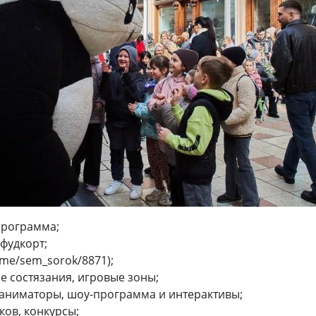
программа;
 фудкорт;
t.me/sem_sorok/8871);
е состязания, игровые зоны;
, аниматоры, шоу-программа и интерактивы;
ов, конкурсы;