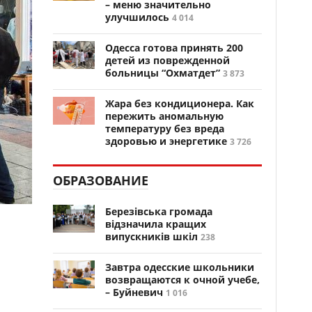
– меню значительно
улучшилось
4 014
Одесса готова принять 200
детей из поврежденной
больницы “Охматдет”
3 873
Жара без кондиционера. Как
пережить аномальную
температуру без вреда
здоровью и энергетике
3 726
ОБРАЗОВАНИЕ
Березівська громада
відзначила кращих
випускників шкіл
238
Завтра одесские школьники
возвращаются к очной учебе,
– Буйневич
1 016