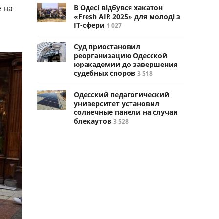
 на
В Одесі відбувся хакатон
«Fresh AIR 2025» для молоді з
ІТ-сфери
1 027
Суд приостановил
реорганизацию Одесской
юракадемии до завершения
судебных споров
3 518
Одесский педагогический
университет установил
солнечные панели на случай
блекаутов
3 528