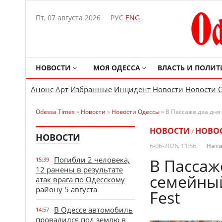
Пт, 07 августа 2026
РУС
ENG
НОВОСТИ
МОЯ ОДЕССА
ВЛАСТЬ И ПОЛИТ
Анонс
Арт
Избранные
Инцидент
Новости
Новости 
Odessa Times
»
Новости
»
Новости Одессы
» В Пассаже два дня
НОВОСТИ
НОВО
/
НОВОСТИ
6-06-2026, 11:56
Ната
Погибли 2 человека,
В Пассаж
15:39
12 ранены в результате
семейны
атак врага по Одесскому
району 5 августа
Fest
В Одессе автомобиль
14:57
провалился под землю в