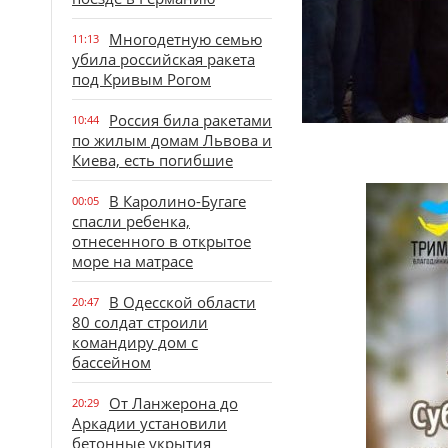
Многодетную семью
11:13
убила российская ракета
под Кривым Рогом
Россия била ракетами
10:44
по жилым домам Львова и
Киева, есть погибшие
В Каролино-Бугаге
00:05
спасли ребенка,
отнесенного в открытое
море на матрасе
В Одесской области
20:47
80 солдат строили
командиру дом с
бассейном
От Ланжерона до
20:29
Аркадии установили
бетонные укрытия