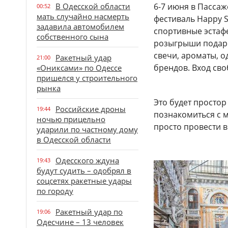
В Одесской области
6-7 июня в Пасса
00:52
мать случайно насмерть
фестиваль Happy 
задавила автомобилем
спортивные эстафе
собственного сына
розыгрыши подарко
свечи, ароматы, о
Ракетный удар
21:00
брендов. Вход св
«Ониксами» по Одессе
пришелся у строительного
рынка
Это будет простор 
Российские дроны
19:44
познакомиться с 
ночью прицельно
просто провести в
ударили по частному дому
в Одесской области
Одесского ждуна
19:43
будут судить – одобрял в
соцсетях ракетные удары
по городу
Ракетный удар по
19:06
Одесчине – 13 человек