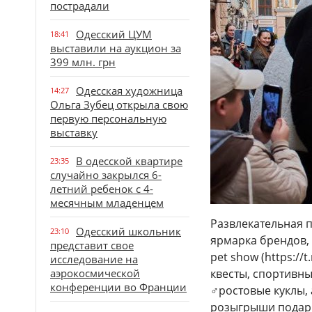
пострадали
Одесский ЦУМ
18:41
выставили на аукцион за
399 млн. грн
Одесская художница
14:27
Ольга Зубец открыла свою
первую персональную
выставку
В одесской квартире
23:35
случайно закрылся 6-
летний ребенок с 4-
месячным младенцем
Развлекательная 
Одесский школьник
23:10
‍ярмарка брендов,
представит свое
pet show (https://
исследование на
аэрокосмической
квесты, спортивны
конференции во Франции
‍♂️ростовые куклы
розыгрыши подарк