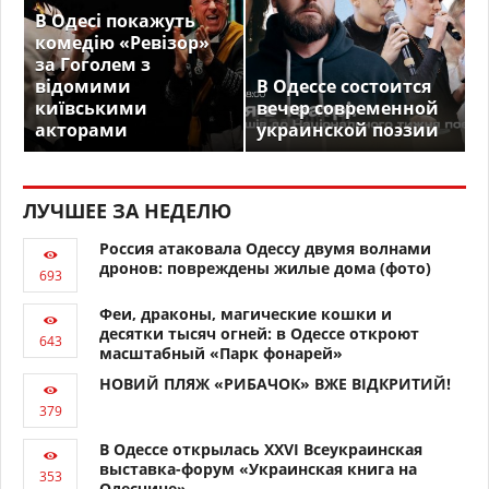
В Одесі покажуть
комедію «Ревізор»
за Гоголем з
відомими
В Одессе состоится
київськими
вечер современной
акторами
украинской поэзии
ЛУЧШЕЕ ЗА НЕДЕЛЮ
Россия атаковала Одессу двумя волнами
дронов: повреждены жилые дома (фото)
Феи, драконы, магические кошки и
десятки тысяч огней: в Одессе откроют
масштабный «Парк фонарей»
НОВИЙ ПЛЯЖ «РИБАЧОК» ВЖЕ ВІДКРИТИЙ!
В Одессе открылась XXVI Всеукраинская
выставка-форум «Украинская книга на
Одесчине»