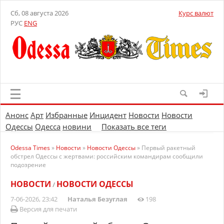
Сб, 08 августа 2026
Курс валют
РУС
ENG
Анонс
Арт
Избранные
Инцидент
Новости
Новости
Одессы
Одесса
новини
Показать все теги
Odessa Times
»
Новости
»
Новости Одессы
» Первый ракетный
обстрел Одессы с жертвами: российским командирам сообщили
подозрение
НОВОСТИ
НОВОСТИ ОДЕССЫ
/
7-06-2026, 23:42
Наталья Безуглая
198
Версия для печати