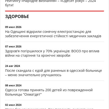
Рейтингу «Народне визнання» – «Одесит року» – 2024
бути!
ЗДОРОВЬЕ
09 июл 2026
На Одещині відкрили сонячну електростанцію для
забезпечення енергетичної стійкості медичних закладів
07 июл 2026
Здоров'я погіршилося у 70% українців: ВООЗ про вплив
війни на старіння та хронічні хвороби
24 авг 2024
После скандала с едой для раненых в одесской больнице
– меню значительно улучшилось
08 июл 2024
Одесса готова принять 200 детей из поврежденной
больницы “Охматдет”
02 июл 2024