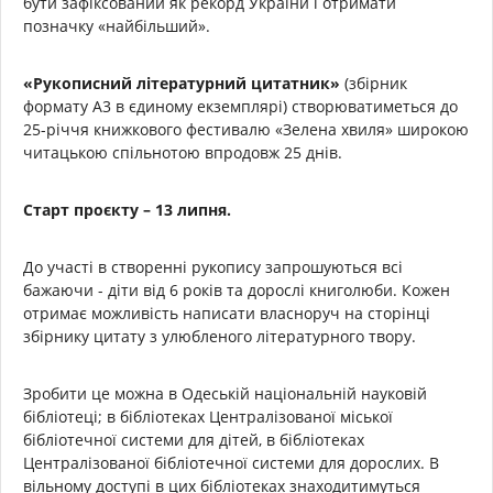
бути зафіксований як рекорд України і отримати
позначку «найбільший».
«Рукописний літературний цитатник»
(збірник
формату А3 в єдиному екземплярі) створюватиметься до
25-річчя книжкового фестивалю «Зелена хвиля» широкою
читацькою спільнотою впродовж 25 днів.
Старт проєкту – 13 липня.
До участі в створенні рукопису запрошуються всі
бажаючи - діти від 6 років та дорослі книголюби. Кожен
отримає можливість написати власноруч на сторінці
збірнику цитату з улюбленого літературного твору.
Зробити це можна в Одеській національній науковій
бібліотеці; в бібліотеках Централізованої міської
бібліотечної системи для дітей, в бібліотеках
Централізованої бібліотечної системи для дорослих. В
вільному доступі в цих бібліотеках знаходитимуться