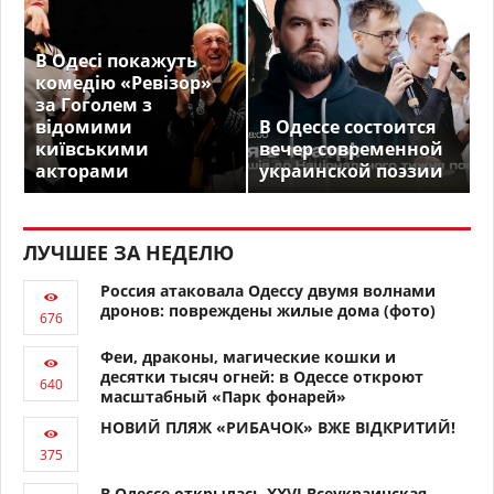
В Одесі покажуть
комедію «Ревізор»
за Гоголем з
відомими
В Одессе состоится
київськими
вечер современной
акторами
украинской поэзии
ЛУЧШЕЕ ЗА НЕДЕЛЮ
Россия атаковала Одессу двумя волнами
дронов: повреждены жилые дома (фото)
Феи, драконы, магические кошки и
десятки тысяч огней: в Одессе откроют
масштабный «Парк фонарей»
НОВИЙ ПЛЯЖ «РИБАЧОК» ВЖЕ ВІДКРИТИЙ!
В Одессе открылась XXVI Всеукраинская