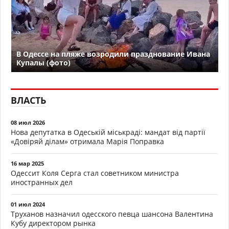
В Одессе на пляже возродили празднование Ивана
Купалы (фото)
ВЛАСТЬ
08 июл 2026
Нова депутатка в Одеській міськраді: мандат від партії
«Довіряй ділам» отримала Марія Поправка
16 мар 2025
Одессит Коля Серга стал советником министра
иностранных дел
01 июл 2024
Труханов назначил одесского певца шансона Валентина
Кубу директором рынка