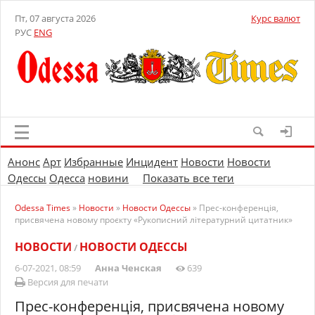
Пт, 07 августа 2026
Курс валют
РУС
ENG
Анонс
Арт
Избранные
Инцидент
Новости
Новости
Одессы
Одесса
новини
Показать все теги
Odessa Times
»
Новости
»
Новости Одессы
» Прес-конференція,
присвячена новому проєкту «Рукописний літературний цитатник»
НОВОСТИ
НОВОСТИ ОДЕССЫ
/
6-07-2021, 08:59
Анна Ченская
639
Версия для печати
Прес-конференція, присвячена новому