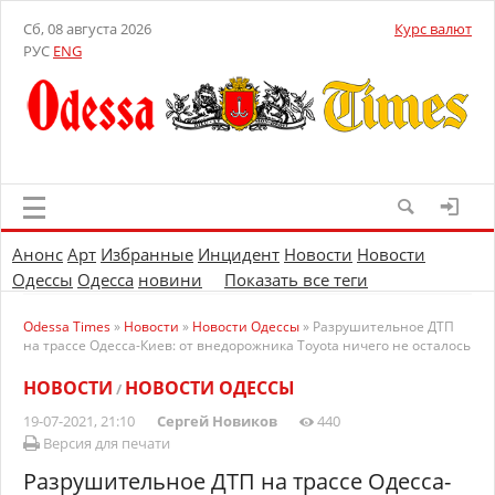
Сб, 08 августа 2026
Курс валют
РУС
ENG
Анонс
Арт
Избранные
Инцидент
Новости
Новости
Одессы
Одесса
новини
Показать все теги
Odessa Times
»
Новости
»
Новости Одессы
» Разрушительное ДТП
на трассе Одесса-Киев: от внедорожника Toyota ничего не осталось
НОВОСТИ
НОВОСТИ ОДЕССЫ
/
19-07-2021, 21:10
Сергей Новиков
440
Версия для печати
Разрушительное ДТП на трассе Одесса-