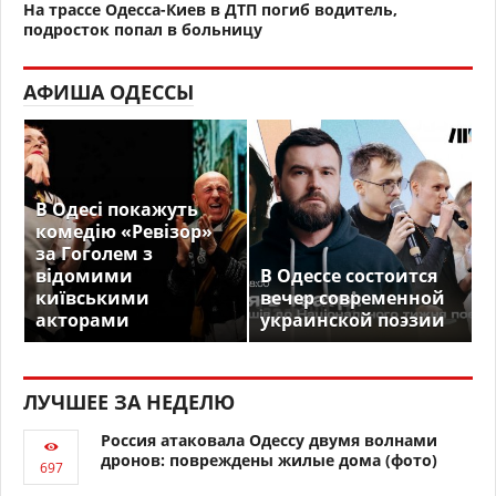
На трассе Одесса-Киев в ДТП погиб водитель,
подросток попал в больницу
АФИША ОДЕССЫ
В Одесі покажуть
комедію «Ревізор»
за Гоголем з
відомими
В Одессе состоится
київськими
вечер современной
акторами
украинской поэзии
ЛУЧШЕЕ ЗА НЕДЕЛЮ
Россия атаковала Одессу двумя волнами
дронов: повреждены жилые дома (фото)