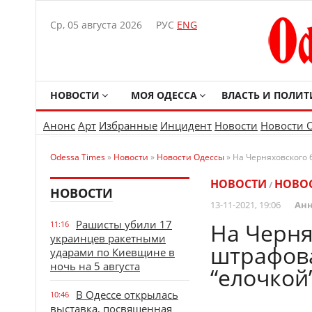
Ср, 05 августа 2026
РУС
ENG
НОВОСТИ
МОЯ ОДЕССА
ВЛАСТЬ И ПОЛИТ
Анонс
Арт
Избранные
Инцидент
Новости
Новости 
Odessa Times
»
Новости
»
Новости Одессы
» На Черняховского 
НОВОСТИ
НОВО
/
НОВОСТИ
13-11-2021, 19:06
Анн
Рашисты убили 17
На Черня
11:16
украинцев ракетными
штрафова
ударами по Киевщине в
ночь на 5 августа
“елочкой
В Одессе открылась
10:46
выставка, посвященная