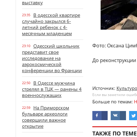
выставку
В одесской квартире
23:35
случайно закрылся 6-
летний ребенок с 4-
месячным младенцем
Фото: Оксана Цим
Одесский школьник
23:10
представит свое
исследование на
До реконструкции 
аэрокосмической
конференции во Франции
В Одессе мужчина
22:50
Источник:
Культур
стрелял в ТЦК — ранены 4
военнослужащих
Если вы заметили ошибку
Больше по темам:
Н
На Приморском
22:59
бульваре археологи
совершили важное
открытие
ТАКЖЕ ПО ТЕМЕ