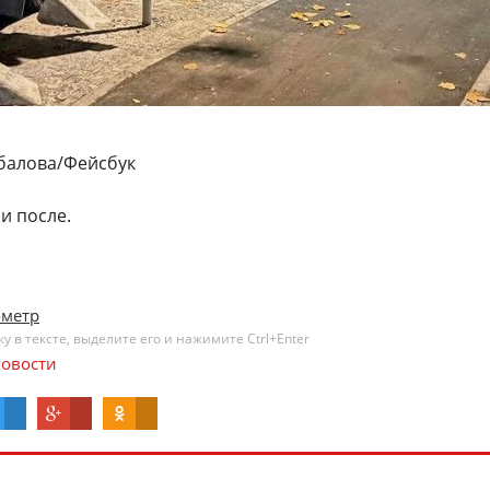
балова/Фейсбук
и после.
ометр
 в тексте, выделите его и нажимите Ctrl+Enter
овости