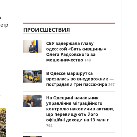
о
Петр
ПРОИСШЕСТВИЯ
СБУ задержала главу
одесской «Батькивщины»
Олега Радковского за
мошенничество
148
В Одессе маршрутка
врезалась во внедорожник —
пострадали три пассажира
267
.
На Одещині начальник
управління міграційного
контролю накопичив активи,
що перевищують його
офіційні доходи на 13 млн г
762