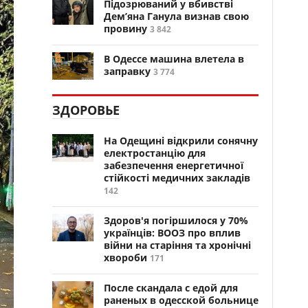
Підозрюваний у вбивстві
Дем’яна Ганула визнав свою
провину
3 842
В Одессе машина влетела в
заправку
3 774
ЗДОРОВЬЕ
На Одещині відкрили сонячну
електростанцію для
забезпечення енергетичної
стійкості медичних закладів
142
Здоров'я погіршилося у 70%
українців: ВООЗ про вплив
війни на старіння та хронічні
хвороби
171
После скандала с едой для
раненых в одесской больнице