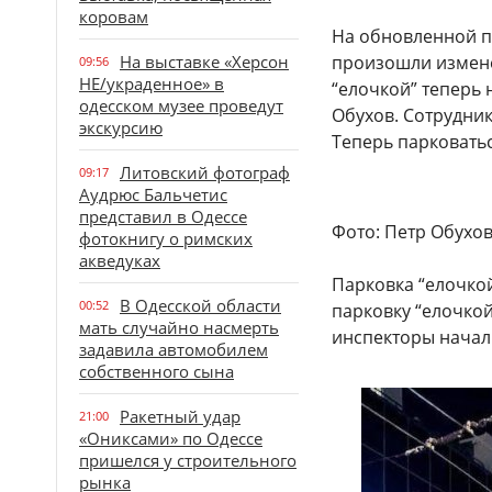
коровам
На обновленной п
На выставке «Херсон
произошли измене
09:56
НЕ/украденное» в
“елочкой” теперь 
одесском музее проведут
Обухов. Сотрудник
экскурсию
Теперь парковать
Литовский фотограф
09:17
Аудрюс Бальчетис
представил в Одессе
Фото: Петр Обухо
фотокнигу о римских
акведуках
Парковка “елочкой
В Одесской области
00:52
парковку “елочкой”
мать случайно насмерть
инспекторы начал
задавила автомобилем
собственного сына
Ракетный удар
21:00
«Ониксами» по Одессе
пришелся у строительного
рынка