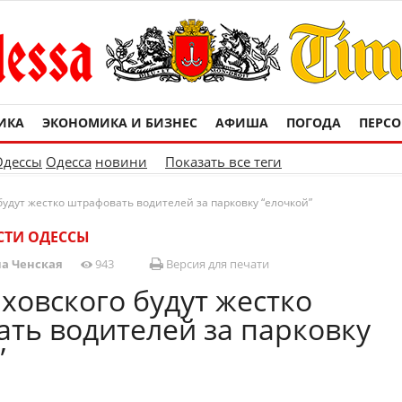
ИКА
ЭКОНОМИКА И БИЗНЕС
АФИША
ПОГОДА
ПЕРС
Одессы
Одесса
новини
Показать все теги
будут жестко штрафовать водителей за парковку “елочкой”
СТИ ОДЕССЫ
а Ченская
943
Версия для печати
ховского будут жестко
ть водителей за парковку
”