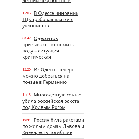
летний безработный
В Одессе чиновник
15:06
ТЦК требовал взятки с
уклонистов
Одесситов
00:47
призывают экономить
воду – ситуация
критическая
Из Одессы теперь
12:20
можно добраться на
поезде в Германию
Многодетную семью
11:13
убила российская ракета
под Кривым Рогом
Россия била ракетами
10:44
по жилым домам Львова и
Киева, есть погибшие