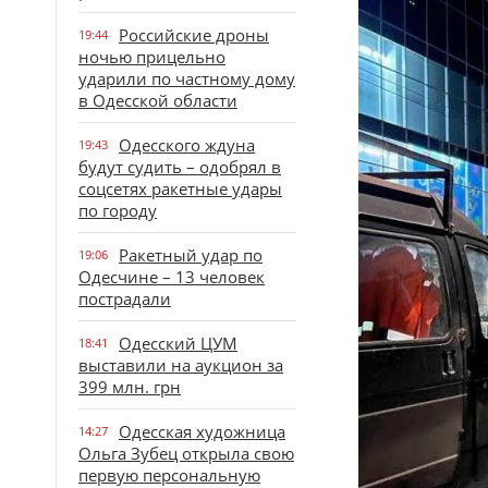
Российские дроны
19:44
ночью прицельно
ударили по частному дому
в Одесской области
Одесского ждуна
19:43
будут судить – одобрял в
соцсетях ракетные удары
по городу
Ракетный удар по
19:06
Одесчине – 13 человек
пострадали
Одесский ЦУМ
18:41
выставили на аукцион за
399 млн. грн
Одесская художница
14:27
Ольга Зубец открыла свою
первую персональную