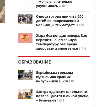
– меню значительно
улучшилось
4 006
Одесса готова принять 200
детей из поврежденной
больницы “Охматдет”
3 865
Жара без кондиционера. Как
пережить аномальную
температуру без вреда
здоровью и энергетике
3 716
ОБРАЗОВАНИЕ
Березівська громада
відзначила кращих
випускників шкіл
235
Завтра одесские школьники
возвращаются к очной учебе,
– Буйневич
1 013