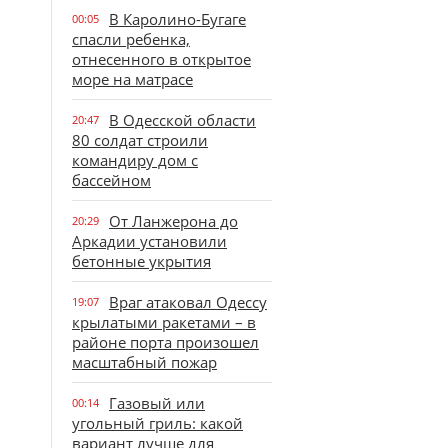
В Каролино-Бугаге
00:05
спасли ребенка,
отнесенного в открытое
море на матрасе
В Одесской области
20:47
80 солдат строили
командиру дом с
бассейном
От Ланжерона до
20:29
Аркадии установили
бетонные укрытия
Враг атаковал Одессу
19:07
крылатыми ракетами – в
районе порта произошел
масштабный пожар
Газовый или
00:14
угольный гриль: какой
вариант лучше для