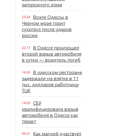
загородного дома
Возле Одессы в
23:24
Черном море горит
сухогруз после ударов
россии
В Одессе произошел
22:13
второй взрыв автомобиля
в сутки — водитель погиб
В одесском ресторане
14:26
задержали на взятке в 11
тыс. долларов работницу
ТЦК
СБУ
14:03
квалифицировала взрыв
автомобиля в Одессе как
теракт
Как магний участвует
05:21