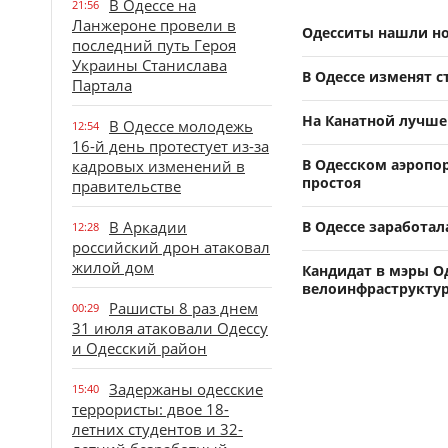
В Одессе на
21:56
Ланжероне провели в
Одесситы нашли но
последний путь Героя
Украины Станислава
В Одессе изменят 
Партала
На Канатной лучше
В Одессе молодежь
12:54
16-й день протестует из-за
В Одесском аэропор
кадровых изменений в
простоя
правительстве
В Аркадии
В Одессе заработа
12:28
российский дрон атаковал
жилой дом
Кандидат в мэры О
велоинфраструктур
Рашисты 8 раз днем
00:29
31 июля атаковали Одессу
и Одесский район
Задержаны одесские
15:40
террористы: двое 18-
летних студентов и 32-