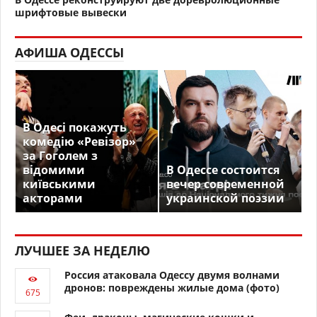
шрифтовые вывески
АФИША ОДЕССЫ
В Одесі покажуть
комедію «Ревізор»
за Гоголем з
відомими
В Одессе состоится
київськими
вечер современной
акторами
украинской поэзии
ЛУЧШЕЕ ЗА НЕДЕЛЮ
Россия атаковала Одессу двумя волнами
дронов: повреждены жилые дома (фото)