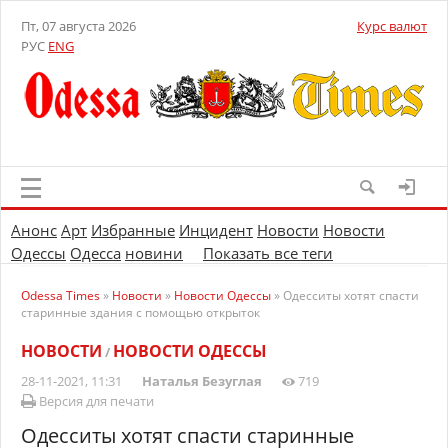
Пт, 07 августа 2026
Курс валют
РУС
ENG
Анонс
Арт
Избранные
Инцидент
Новости
Новости
Одессы
Одесса
новини
Показать все теги
Odessa Times
»
Новости
»
Новости Одессы
» Одесситы хотят спасти
старинные здания с помощью открыток
НОВОСТИ
НОВОСТИ ОДЕССЫ
/
28-11-2021, 11:31
Наталья Безуглая
719
Версия для печати
Одесситы хотят спасти старинные