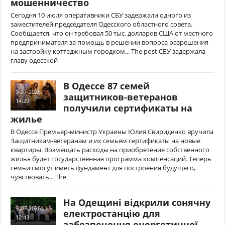
мошенничество
Сегодня 10 июля оперативники СБУ задержали одного из
заместителей председателя Одесского областного совета.
Сообщается, что он требовал 50 тыс. долларов США от местного
предпринимателя за помощь в решении вопроса разрешения
на застройку коттеджным городком... The post СБУ задержала
главу одесской
В Одессе 87 семей
9-07-2026,
защитников-ветеранов
14:29
получили сертификаты на
жилье
В Одессе Премьер-министр Украины Юлия Свириденко вручила
Защитникам-ветеранам и их семьям сертификаты на новые
квартиры. Возмещать расходы на приобретение собственного
жилья будет государственная программа компенсаций. Теперь
семьи смогут иметь фундамент для построения будущего,
чувствовать... The
На Одещині відкрили сонячну
9-07-2026,
електростанцію для
12:43
забезпечення енергетичної