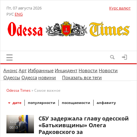
Пт, 07 августа 2026
Курс валют
РУС
ENG
Анонс
Арт
Избранные
Инцидент
Новости
Новости
Одессы
Одесса
новини
Показать все теги
Odessa Times
» Самое важное
дате
популярности
посещаемости
алфавиту
СБУ задержала главу одесской
10-07-2026,
«Батькивщины» Олега
00:13
Радковского за