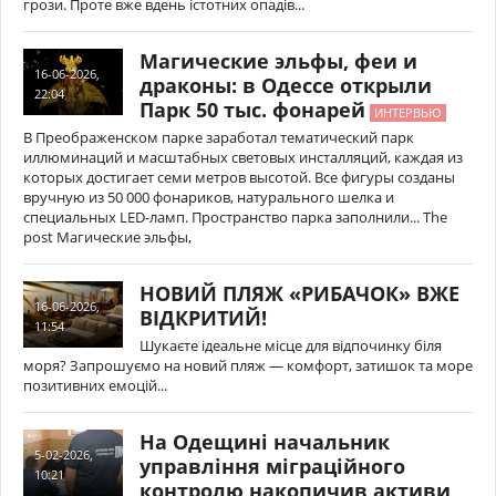
грози. Проте вже вдень істотних опадів...
Магические эльфы, феи и
16-06-2026,
драконы: в Одессе открыли
22:04
Парк 50 тыс. фонарей
ИНТЕРВЬЮ
В Преображенском парке заработал тематический парк
иллюминаций и масштабных световых инсталляций, каждая из
которых достигает семи метров высотой. Все фигуры созданы
вручную из 50 000 фонариков, натурального шелка и
специальных LED-ламп. Пространство парка заполнили... The
post Магические эльфы,
НОВИЙ ПЛЯЖ «РИБАЧОК» ВЖЕ
16-06-2026,
ВІДКРИТИЙ!
11:54
Шукаєте ідеальне місце для відпочинку біля
моря? Запрошуємо на новий пляж — комфорт, затишок та море
позитивних емоцій...
На Одещині начальник
5-02-2026,
управління міграційного
10:21
контролю накопичив активи,