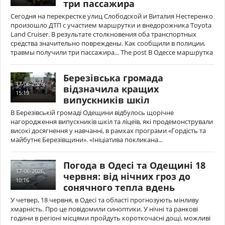
три пассажира
Сегодня на перекрестке улиц Слободской и Виталия Нестеренко
произошло ДТП с участием маршрутки и внедорожника Toyota
Land Cruiser. В результате столкновения оба транспортных
средства значительно повреждены. Как сообщили в полиции,
травмы получили три пассажира... The post В Одессе маршрутка
Березівська громада
17-06-2026,
відзначила кращих
15:19
випускників шкіл
В Березівській громаді Одещини відбулось щорічне
нагородження випускників шкіл та ліцеїв, які продемонстрували
високі досягнення у навчанні, в рамках програми «Гордість та
майбутнє Березівщини». «Ініціатива покликана...
Погода в Одесі та Одещині 18
17-06-2026,
червня: від нічних гроз до
10:16
сонячного тепла вдень
У четвер, 18 червня, в Одесі та області прогнозують мінливу
хмарність. Про це повідомили синоптики. У нічні та ранкові
години в регіоні місцями пройдуть короткочасні дощі, можливі