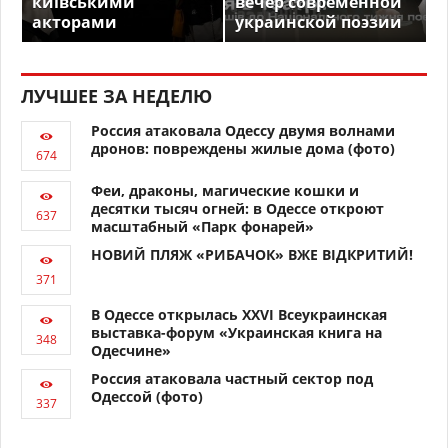
київськими
вечер современной
акторами
украинской поэзии
ЛУЧШЕЕ ЗА НЕДЕЛЮ
Россия атаковала Одессу двумя волнами
дронов: повреждены жилые дома (фото)
Феи, драконы, магические кошки и
десятки тысяч огней: в Одессе откроют
масштабный «Парк фонарей»
НОВИЙ ПЛЯЖ «РИБАЧОК» ВЖЕ ВІДКРИТИЙ!
В Одессе открылась XXVI Всеукраинская
выставка-форум «Украинская книга на
Одесчине»
Россия атаковала частный сектор под
Одессой (фото)