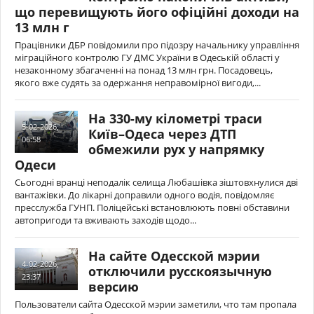
що перевищують його офіційні доходи на
13 млн г
Працівники ДБР повідомили про підозру начальнику управління
міграційного контролю ГУ ДМС України в Одеській області у
незаконному збагаченні на понад 13 млн грн. Посадовець,
якого вже судять за одержання неправомірної вигоди,...
На 330-му кілометрі траси
5-02-2026,
Київ–Одеса через ДТП
06:58
обмежили рух у напрямку
Одеси
Сьогодні вранці неподалік селища Любашівка зіштовхнулися дві
вантажівки. До лікарні доправили одного водія, повідомляє
пресслужба ГУНП. Поліцейські встановлюють повні обставини
автопригоди та вживають заходів щодо...
На сайте Одесской мэрии
4-02-2026,
отключили русскоязычную
23:37
версию
Пользователи сайта Одесской мэрии заметили, что там пропала