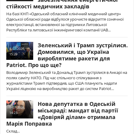
стійкості медичних закладів
На базі КНП «Одеський обласний клінічний медичний центр»
Одеської обласної ради відбулося урочисте відкриття сонячної
електростанції, встановленої за підтримки Литовської
Республіки та литовської інжинірингової компанії UAB...
Зеленський і Трамп зустрілися.
8-07-2026,
Домовилися, що Україна
15:29
вироблятиме ракети для
Patriot. Про що ще?
Володимир Зеленський та Дональд Трамп зустрілися в Анкарі на
полях саміту НАТО. Під час спільного спілкування з
журналістами Трамп підтвердив, що США планують надати
Україні ліцензію на виробництво ракет до систем Patriot...
Нова депутатка в Одеській
8-07-2026,
міськраді: мандат від партії
14:23
«Довіряй ділам» отримала
Марія Поправка
Склад...