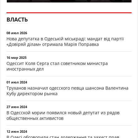
ВЛАСТЬ
08 июл 2026
Нова депутатка в Одеській міськраді: мандат від партії
«Довіряй ділам» отримала Марія Поправка
16 мар 2025
Одессит Коля Серга стал советником министра
иностранных дел
01 июл 2024
Труханов назначил одесского певца шансона Валентина
Кубу директором рынка
27 июн 2024
В Одесской мэрии появился новый депутат из рядов
общественных активистов
12 июн 2024
В Одесі обговорили стан додержання та захист прав