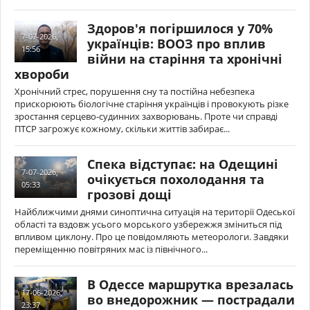
Здоров'я погіршилося у 70%
7-07-2026,
українців: ВООЗ про вплив
15:56
війни на старіння та хронічні
хвороби
Хронічний стрес, порушення сну та постійна небезпека
прискорюють біологічне старіння українців і провокують різке
зростання серцево-судинних захворювань. Проте чи справді
ПТСР загрожує кожному, скільки життів забирає...
Спека відступає: на Одещині
7-07-2026,
очікується похолодання та
05:33
грозові дощі
Найближчими днями синоптична ситуація на території Одеської
області та вздовж усього морського узбережжя зміниться під
впливом циклону. Про це повідомляють метеорологи. Завдяки
переміщенню повітряних мас із північного...
В Одессе маршрутка врезалась
17-06-2026,
во внедорожник — пострадали
23:37