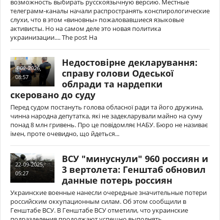
возможность выбирать русскоязычную версию. Местные
телеграмм-каналы начали распространять конспирологические
слухи, что в этом «виновны» пожаловавшиеся языковые
активисты. Но на самом деле это новая политика
украинизации.... The post На
Недостовірне декларування:
4-02-2026,
справу голови Одеської
08:57
облради та нардепки
скеровано до суду
Перед судом постануть голова обласної ради та його дружина,
чинна народна депутатка, які не задекларували майно на суму
понад 8 млн гривень. Про це повідомляє НАБУ. Бюро не називає
імен, проте очевидно, що йдеться...
ВСУ "минуснули" 960 россиян и
22-09-2025,
3 вертолета: Генштаб обновил
05:27
данные потерь россиян
Украинские военные нанесли очередные значительные потери
российским оккупационным силам. Об этом сообщили в
Генштабе ВСУ. В Генштабе ВСУ отметили, что украинские
подразделения продолжают успешно выполнять