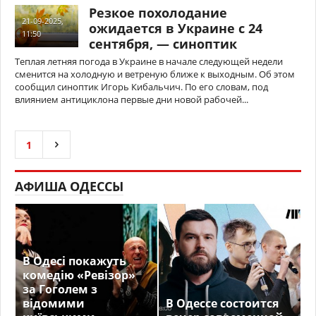
Резкое похолодание
21-09-2025,
ожидается в Украине с 24
11:50
сентября, — синоптик
Теплая летняя погода в Украине в начале следующей недели
сменится на холодную и ветреную ближе к выходным. Об этом
сообщил синоптик Игорь Кибальчич. По его словам, под
влиянием антициклона первые дни новой рабочей...
1
АФИША ОДЕССЫ
В Одесі покажуть
комедію «Ревізор»
за Гоголем з
відомими
В Одессе состоится