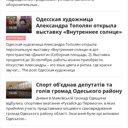
оборонительные...
Одесская художница
21-09-2025,
Александра Тополян открыла
18:36
выставку «Внутреннее солнце»
ИНТЕРВЬЮ
Одесская художница Александра Тополян открыла
персональную выставку «Внутреннее солнце» в арт-
пространстве «Диалоги» (Соборная площадь, 2). Выставка
продлится до 30 сентября, работы можно приобрести.
Искусство Александры – это язык цвета и ритма, где краски
звучат,... The post Одесская художница
Спорт об’єднав депутатів та
21-09-2025,
голів громад Одеського району
14:48
Днями в Маяківській громаді Одещини
відбулись спортивні змагання «Рухайся до Перемоги», в яких
прийняли участь представники місцевого самоврядування
громад Одеського району області. Змагання були організовані
Одеською...