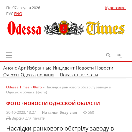
Пт, 07 августа 2026
Курс валют
РУС
ENG
Анонс
Арт
Избранные
Инцидент
Новости
Новости
Одессы
Одесса
новини
Показать все теги
Odessa Times
»
Фото
» Наслідки ранкового обстрілу заводу в
Одеській області (фото)
ФОТО
НОВОСТИ ОДЕССКОЙ ОБЛАСТИ
/
30-10-2023, 13:27
Наталья Безуглая
560
Версия для печати
Наслідки ранкового обстрілу заводу в