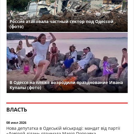
Россия атаковала частный сектор под Одессой
(фото)
В Одессе на пляже возродили празднование Ивана
Купалы (фото)
ВЛАСТЬ
08 июл 2026
Нова депутатка в Одеській міськраді: мандат від партії
«Довіряй ділам» отримала Марія Поправка