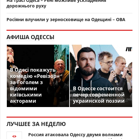
На трасі Одеса – Рені можливе ускладнення
дорожнього руху
Росіяни влучили у зерносховище на Одещині – ОВА
АФИША ОДЕССЫ
В Одесі покажуть
комедію «Ревізор»
за Гоголем з
відомими
В Одессе состоится
київськими
вечер современной
акторами
украинской поэзии
ЛУЧШЕЕ ЗА НЕДЕЛЮ
Россия атаковала Одессу двумя волнами