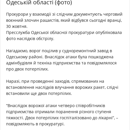
Одеській області (фото)
Прокурори у взаємодії зі слідчим документують черговий
воєнний злочин рашистів, який відбувся сьогодні вранці,
30 жовтня.
Пресслужба Одеської обласної прокуратури опубліковала
фото наслідків обстрілу.
Нагадаємо, ворог поцілив у судноремонтний завод в
Одеському районі. Внаслідок атаки була пошкоджена
адмінбудівля й техніка підприємства та повідомлялося
про двох потерпілих.
Наразі, при проведенні заходів, спрямованих на
встановлення наслідків влучання ворожих ракет, слідчі
встановили ще двох потерпілих.
“Внаслідок ворожої атаки четверо співробітників
підприємства отримали поранення різного ступеня
тяжкості. Двох потерпілих госпіталізовано до лікарні”, –
повідомляють в прокуратурі.